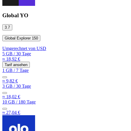
Global YO
3.7
Global Explorer 150
Umgerechnet von
USD
5 GB
/
30 Tage
≈ 18,92 €
Tarif ansehen
1 GB
/
7 Tage
≈ 9,82 €
3 GB
/
30 Tage
≈ 18,02 €
10 GB
/
180 Tage
≈ 27,04 €