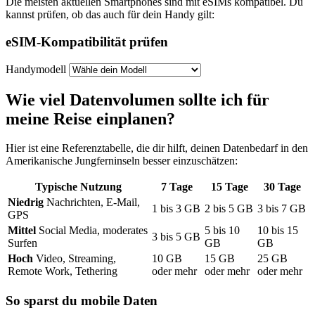
Die meisten aktuellen Smartphones sind mit eSIMs kompatibel. Du
kannst prüfen, ob das auch für dein Handy gilt:
eSIM-Kompatibilität prüfen
Handymodell
Wie viel Datenvolumen sollte ich für
meine Reise einplanen?
Hier ist eine Referenztabelle, die dir hilft, deinen Datenbedarf
in den
Amerikanische Jungferninseln
besser einzuschätzen:
Typische Nutzung
7
Tage
15
Tage
30
Tage
Niedrig
Nachrichten, E-Mail,
1
bis
3
GB
2
bis
5
GB
3
bis
7
GB
GPS
Mittel
Social Media, moderates
5
bis
10
10
bis
15
3
bis
5
GB
Surfen
GB
GB
Hoch
Video, Streaming,
10
GB
15
GB
25
GB
Remote Work, Tethering
oder mehr
oder mehr
oder mehr
So sparst du mobile Daten