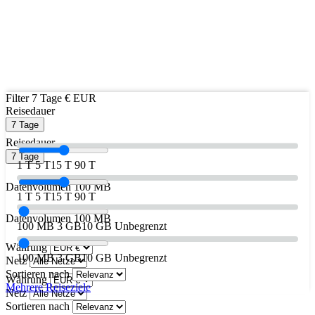
Filter
7 Tage
€ EUR
Reisedauer
7 Tage
Reisedauer
7 Tage
1 T
5 T
15 T
90 T
Datenvolumen
100 MB
1 T
5 T
15 T
90 T
Datenvolumen
100 MB
100 MB
3 GB
10 GB
Unbegrenzt
Währung
100 MB
3 GB
10 GB
Unbegrenzt
Netz
Sortieren nach
Währung
Mehrere Reiseziele
Netz
Sortieren nach