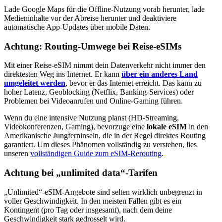
Lade Google Maps für die Offline-Nutzung vorab herunter, lade
Medieninhalte vor der Abreise herunter und deaktiviere
automatische App-Updates über mobile Daten.
Achtung: Routing-Umwege bei Reise-eSIMs
Mit einer Reise-eSIM nimmt dein Datenverkehr nicht immer den
direktesten Weg ins Internet. Er kann
über ein anderes Land
umgeleitet werden
, bevor er das Internet erreicht. Das kann zu
hoher Latenz, Geoblocking (Netflix, Banking-Services) oder
Problemen bei Videoanrufen und Online-Gaming führen.
Wenn du eine intensive Nutzung planst (HD-Streaming,
Videokonferenzen, Gaming), bevorzuge eine
lokale eSIM
in den
Amerikanische Jungferninseln
, die in der Regel direktes Routing
garantiert. Um dieses Phänomen vollständig zu verstehen, lies
unseren
vollständigen Guide zum eSIM-Rerouting
.
Achtung bei „unlimited data“-Tarifen
„Unlimited“-eSIM-Angebote sind selten wirklich unbegrenzt in
voller Geschwindigkeit. In den meisten Fällen gibt es ein
Kontingent (pro Tag oder insgesamt), nach dem deine
Geschwindigkeit stark gedrosselt wird.