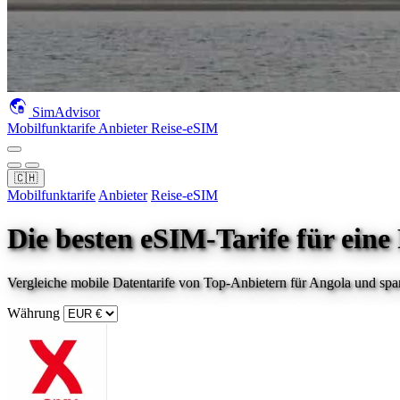
SimAdvisor
Mobilfunktarife
Anbieter
Reise-eSIM
🇨🇭
Mobilfunktarife
Anbieter
Reise-eSIM
Die besten eSIM-Tarife für eine
Vergleiche mobile Datentarife von Top-Anbietern für
Angola
und spar
Währung