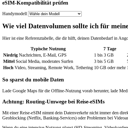
eSIM-Kompatibilität prüfen
Handymodell
Wie viel Datenvolumen sollte ich für mein
Hier ist eine Referenztabelle, die dir hilft, deinen Datenbedarf
in Ango
Typische Nutzung
7
Tage
Niedrig
Nachrichten, E-Mail, GPS
1
bis
3
GB
Mittel
Social Media, moderates Surfen
3
bis
5
GB
Hoch
Video, Streaming, Remote Work, Tethering
10
GB oder mehr
So sparst du mobile Daten
Lade Google Maps für die Offline-Nutzung vorab herunter, lade Medi
Achtung: Routing-Umwege bei Reise-eSIMs
Mit einer Reise-eSIM nimmt dein Datenverkehr nicht immer den direk
Geoblocking (Netflix, Banking-Services) oder Problemen bei Video
Wenn du eine intensive Nutzung planst (HD-Streaming, Videokonfer