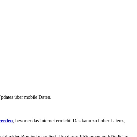
Updates über mobile Daten.
werden
, bevor er das Internet erreicht. Das kann zu hoher Latenz,
gel direktes Routing garantiert. Um dieses Phänomen vollständig zu