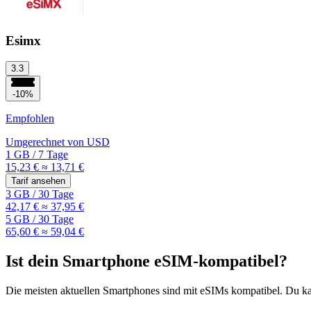
Esimx
3.3
-10%
Empfohlen
Umgerechnet von
USD
1 GB
/
7 Tage
15,23 €
≈ 13,71 €
Tarif ansehen
3 GB
/
30 Tage
42,17 €
≈ 37,95 €
5 GB
/
30 Tage
65,60 €
≈ 59,04 €
Ist dein Smartphone eSIM-kompatibel?
Die meisten aktuellen Smartphones sind mit eSIMs kompatibel. Du kan