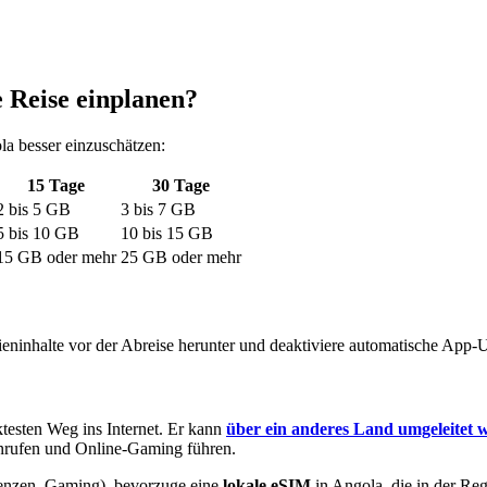
e Reise einplanen?
la
besser einzuschätzen:
15
Tage
30
Tage
2
bis
5
GB
3
bis
7
GB
5
bis
10
GB
10
bis
15
GB
15
GB oder mehr
25
GB oder mehr
eninhalte vor der Abreise herunter und deaktiviere automatische App-
testen Weg ins Internet. Er kann
über ein anderes Land umgeleitet 
anrufen und Online-Gaming führen.
enzen, Gaming), bevorzuge eine
lokale eSIM
in Angola
, die in der Re