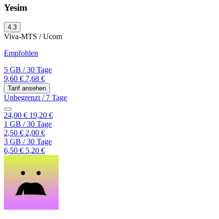
Yesim
4.3
Viva-MTS / Ucom
Empfohlen
5 GB
/
30 Tage
9,60 €
7,68 €
Tarif ansehen
Unbegrenzt
/
7 Tage
24,00 €
19,20 €
1 GB
/
30 Tage
2,50 €
2,00 €
3 GB
/
30 Tage
6,50 €
5,20 €