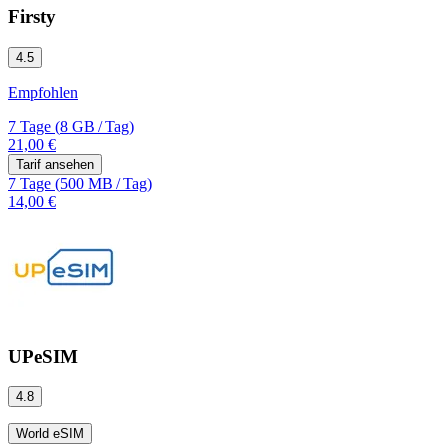
Firsty
4.5
Empfohlen
7 Tage
(
8 GB
/
Tag)
21,00 €
Tarif ansehen
7 Tage
(
500 MB
/
Tag)
14,00 €
UPeSIM
4.8
World eSIM