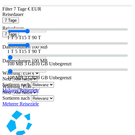
Filter
7 Tage
€ EUR
Reisedauer
7 Tage
Reisedauer
7 Tage
1 T
5 T
15 T
90 T
Datenvolumen
100 MB
1 T
5 T
15 T
90 T
Datenvolumen
100 MB
100 MB
3 GB
10 GB
Unbegrenzt
Währung
100 MB
3 GB
10 GB
Unbegrenzt
Netz
Sortieren nach
Währung
Mehrere Reiseziele
Netz
Sortieren nach
Mehrere Reiseziele