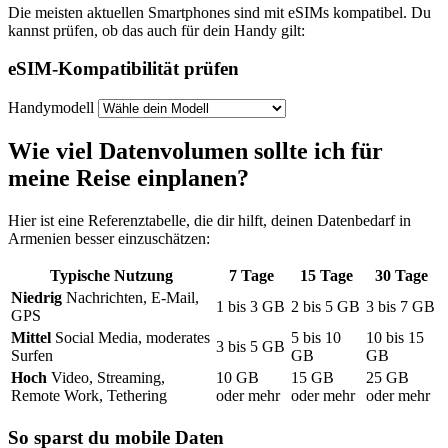
Die meisten aktuellen Smartphones sind mit eSIMs kompatibel. Du
kannst prüfen, ob das auch für dein Handy gilt:
eSIM-Kompatibilität prüfen
Handymodell
Wie viel Datenvolumen sollte ich für
meine Reise einplanen?
Hier ist eine Referenztabelle, die dir hilft, deinen Datenbedarf
in
Armenien
besser einzuschätzen:
Typische Nutzung
7
Tage
15
Tage
30
Tage
Niedrig
Nachrichten, E-Mail,
1
bis
3
GB
2
bis
5
GB
3
bis
7
GB
GPS
Mittel
Social Media, moderates
5
bis
10
10
bis
15
3
bis
5
GB
Surfen
GB
GB
Hoch
Video, Streaming,
10
GB
15
GB
25
GB
Remote Work, Tethering
oder mehr
oder mehr
oder mehr
So sparst du mobile Daten