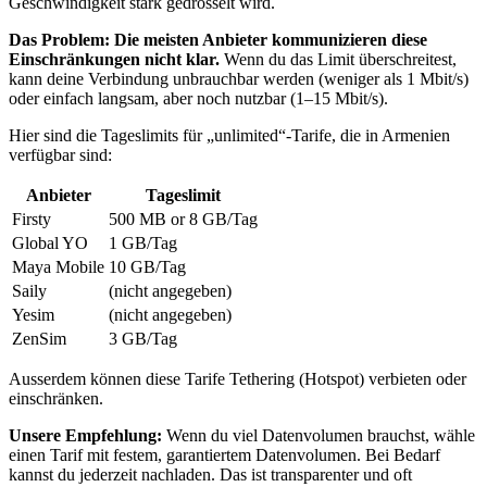
Geschwindigkeit stark gedrosselt wird.
Das Problem: Die meisten Anbieter kommunizieren diese
Einschränkungen nicht klar.
Wenn du das Limit überschreitest,
kann deine Verbindung unbrauchbar werden (weniger als 1 Mbit/s)
oder einfach langsam, aber noch nutzbar (1–15 Mbit/s).
Hier sind die Tageslimits für „unlimited“-Tarife, die
in Armenien
verfügbar sind:
Anbieter
Tageslimit
Firsty
500 MB or 8 GB
/Tag
Global YO
1 GB
/Tag
Maya Mobile
10 GB
/Tag
Saily
(nicht angegeben)
Yesim
(nicht angegeben)
ZenSim
3 GB
/Tag
Ausserdem können diese Tarife Tethering (Hotspot) verbieten oder
einschränken.
Unsere Empfehlung:
Wenn du viel Datenvolumen brauchst, wähle
einen Tarif mit festem, garantiertem Datenvolumen. Bei Bedarf
kannst du jederzeit nachladen. Das ist transparenter und oft