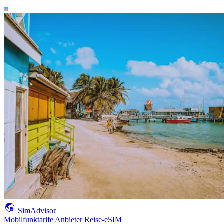
SimAdvisor
Mobilfunktarife
Anbieter
Reise-eSIM