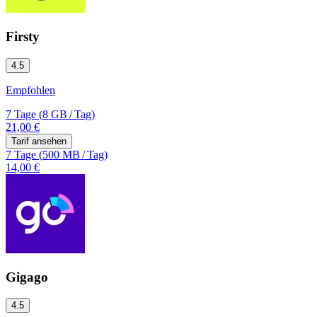
Firsty
4.5
Empfohlen
7 Tage
(
8 GB
/
Tag)
21,00 €
Tarif ansehen
7 Tage
(
500 MB
/
Tag)
14,00 €
Gigago
4.5