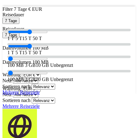
Filter
7 Tage
€ EUR
Reisedauer
7 Tage
Reisedauer
7 Tage
1 T
5 T
15 T
50 T
Datenvolumen
100 MB
1 T
5 T
15 T
50 T
Datenvolumen
100 MB
100 MB
3 GB
10 GB
Unbegrenzt
Währung
100 MB
3 GB
10 GB
Unbegrenzt
Netz
Sortieren nach
Währung
Mehrere Reiseziele
Netz
Sortieren nach
Mehrere Reiseziele