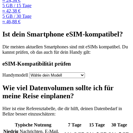
≈ 24,34 €
5 GB
/
15 Tage
≈ 42,38 €
5 GB
/
30 Tage
≈ 46,88 €
Ist dein Smartphone eSIM-kompatibel?
Die meisten aktuellen Smartphones sind mit eSIMs kompatibel. Du
kannst prüfen, ob das auch für dein Handy gilt:
eSIM-Kompatibilität prüfen
Handymodell
Wie viel Datenvolumen sollte ich für
meine Reise einplanen?
Hier ist eine Referenztabelle, die dir hilft, deinen Datenbedarf
in
Belize
besser einzuschätzen:
Typische Nutzung
7
Tage
15
Tage
30
Tage
Niedrig
Nachrichten, E-Mail,