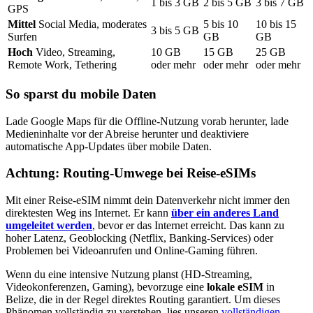
1
bis
3
GB
2
bis
5
GB
3
bis
7
GB
GPS
Mittel
Social Media, moderates
5
bis
10
10
bis
15
3
bis
5
GB
Surfen
GB
GB
Hoch
Video, Streaming,
10
GB
15
GB
25
GB
Remote Work, Tethering
oder mehr
oder mehr
oder mehr
So sparst du mobile Daten
Lade Google Maps für die Offline-Nutzung vorab herunter, lade
Medieninhalte vor der Abreise herunter und deaktiviere
automatische App-Updates über mobile Daten.
Achtung: Routing-Umwege bei Reise-eSIMs
Mit einer Reise-eSIM nimmt dein Datenverkehr nicht immer den
direktesten Weg ins Internet. Er kann
über ein anderes Land
umgeleitet werden
, bevor er das Internet erreicht. Das kann zu
hoher Latenz, Geoblocking (Netflix, Banking-Services) oder
Problemen bei Videoanrufen und Online-Gaming führen.
Wenn du eine intensive Nutzung planst (HD-Streaming,
Videokonferenzen, Gaming), bevorzuge eine
lokale eSIM
in
Belize
, die in der Regel direktes Routing garantiert. Um dieses
Phänomen vollständig zu verstehen, lies unseren
vollständigen