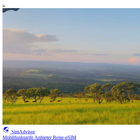
SimAdvisor
Mobilfunktarife
Anbieter
Reise-eSIM