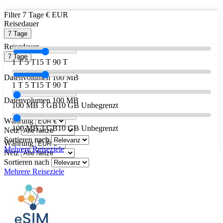
Filter
7 Tage
€ EUR
Reisedauer
7 Tage
Reisedauer
7 Tage
1 T
5 T
15 T
90 T
Datenvolumen
100 MB
1 T
5 T
15 T
90 T
Datenvolumen
100 MB
100 MB
3 GB
10 GB
Unbegrenzt
Währung
100 MB
3 GB
10 GB
Unbegrenzt
Netz
Sortieren nach
Währung
Mehrere Reiseziele
Netz
Sortieren nach
Mehrere Reiseziele