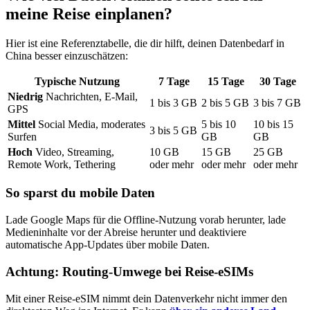
meine Reise einplanen?
Hier ist eine Referenztabelle, die dir hilft, deinen Datenbedarf
in
China
besser einzuschätzen:
Typische Nutzung
7
Tage
15
Tage
30
Tage
Niedrig
Nachrichten, E-Mail,
1
bis
3
GB
2
bis
5
GB
3
bis
7
GB
GPS
Mittel
Social Media, moderates
5
bis
10
10
bis
15
3
bis
5
GB
Surfen
GB
GB
Hoch
Video, Streaming,
10
GB
15
GB
25
GB
Remote Work, Tethering
oder mehr
oder mehr
oder mehr
So sparst du mobile Daten
Lade Google Maps für die Offline-Nutzung vorab herunter, lade
Medieninhalte vor der Abreise herunter und deaktiviere
automatische App-Updates über mobile Daten.
Achtung: Routing-Umwege bei Reise-eSIMs
Mit einer Reise-eSIM nimmt dein Datenverkehr nicht immer den