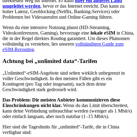
direktesten Weg ins Internet. Er kann
über ein anderes Land
umgeleitet werden
, bevor er das Internet erreicht. Das kann zu
hoher Latenz, Geoblocking (Netflix, Banking-Services) oder
Problemen bei Videoanrufen und Online-Gaming führen.
Wenn du eine intensive Nutzung planst (HD-Streaming,
Videokonferenzen, Gaming), bevorzuge eine
lokale eSIM
in China
,
die in der Regel direktes Routing garantiert. Um dieses Phänomen
vollständig zu verstehen, lies unseren
vollständigen Guide zum
eSIM-Rerouting
.
Achtung bei „unlimited data“-Tarifen
„Unlimited“-eSIM-Angebote sind selten wirklich unbegrenzt in
voller Geschwindigkeit. In den meisten Fällen gibt es ein
Kontingent (pro Tag oder insgesamt), nach dem deine
Geschwindigkeit stark gedrosselt wird.
Das Problem: Die meisten Anbieter kommunizieren diese
Einschränkungen nicht klar.
Wenn du das Limit überschreitest,
kann deine Verbindung unbrauchbar werden (weniger als 1 Mbit/s)
oder einfach langsam, aber noch nutzbar (1–15 Mbit/s).
Hier sind die Tageslimits für „unlimited“-Tarife, die
in China
verfügbar sind: