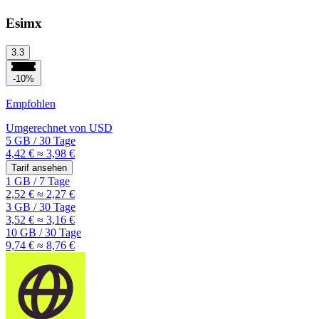
Esimx
3.3
-10%
Empfohlen
Umgerechnet von
USD
5 GB
/
30 Tage
4,42 €
≈ 3,98 €
Tarif ansehen
1 GB
/
7 Tage
2,52 €
≈ 2,27 €
3 GB
/
30 Tage
3,52 €
≈ 3,16 €
10 GB
/
30 Tage
9,74 €
≈ 8,76 €