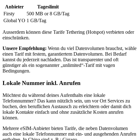
Anbieter
Tageslimit
Firsty
500 MB or 8 GB
/Tag
Global YO
1 GB
/Tag
Ausserdem können diese Tarife Tethering (Hotspot) verbieten oder
einschränken.
Unsere Empfehlung:
Wenn du viel Datenvolumen brauchst, wähle
einen Tarif mit festem, garantiertem Datenvolumen. Bei Bedarf
kannst du jederzeit nachladen. Das ist transparenter und oft
günstiger als ein sogenannter „unlimited“-Tarif mit vagen
Bedingungen.
Lokale Nummer inkl. Anrufen
Möchtest du während deines Aufenthalts eine lokale
Telefonnummer? Das kann nützlich sein, um vor Ort Services zu
buchen, den beruflichen Austausch zu erleichtern oder damit dich
lokale Kontakte einfach und ohne zusätzliche Kosten anrufen
können.
Mehrere eSIM-Anbieter bieten Tarife, die neben Datenvolumen
auch eine lokale Telefonnummer mit ein- und ausgehenden Anrufen
enthalten.
In China
sind z. B.:
Gigago
.