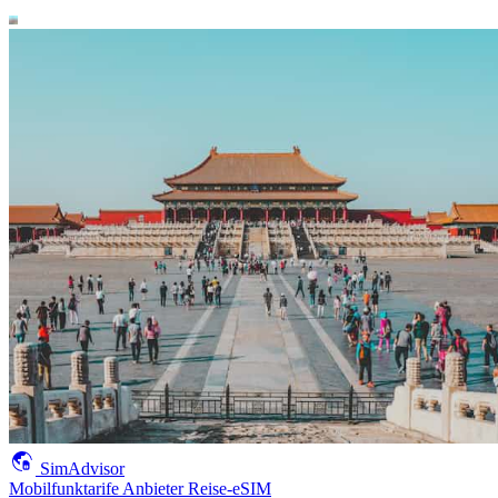
SimAdvisor
Mobilfunktarife
Anbieter
Reise-eSIM