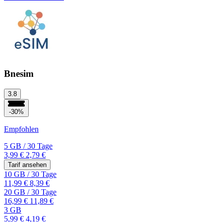
Bnesim
3.8
-30%
Empfohlen
5 GB
/
30 Tage
3,99 €
2,79 €
Tarif ansehen
10 GB
/
30 Tage
11,99 €
8,39 €
20 GB
/
30 Tage
16,99 €
11,89 €
3 GB
5,99 €
4,19 €