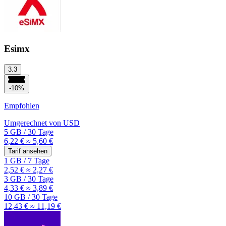
Esimx
3.3
-10%
Empfohlen
Umgerechnet von
USD
5 GB
/
30 Tage
6,22 €
≈ 5,60 €
Tarif ansehen
1 GB
/
7 Tage
2,52 €
≈ 2,27 €
3 GB
/
30 Tage
4,33 €
≈ 3,89 €
10 GB
/
30 Tage
12,43 €
≈ 11,19 €