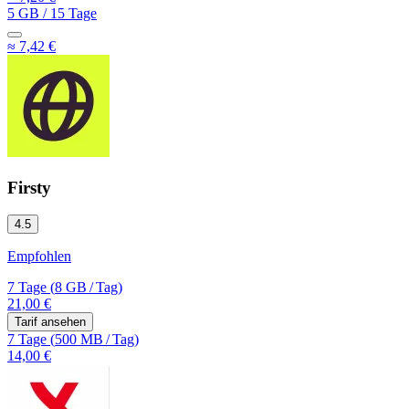
5 GB
/
15 Tage
≈ 7,42 €
Firsty
4.5
Empfohlen
7 Tage
(
8 GB
/
Tag)
21,00 €
Tarif ansehen
7 Tage
(
500 MB
/
Tag)
14,00 €