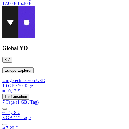
17,00 €
15,30 €
Global YO
3.7
Europe Explorer
Umgerechnet von
USD
10 GB
/
30 Tage
≈ 10,13 €
Tarif ansehen
7 Tage
(
1 GB
/
Tag)
≈ 14,18 €
3 GB
/
15 Tage
≈ 7,20 €