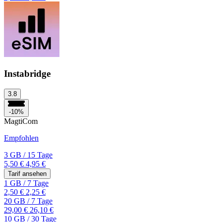
Instabridge
3.8
-10%
MagtiCom
Empfohlen
3 GB
/
15 Tage
5,50 €
4,95 €
Tarif ansehen
1 GB
/
7 Tage
2,50 €
2,25 €
20 GB
/
7 Tage
29,00 €
26,10 €
10 GB
/
30 Tage