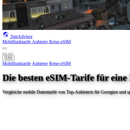
SimAdvisor
Mobilfunktarife
Anbieter
Reise-eSIM
🇨🇭
Mobilfunktarife
Anbieter
Reise-eSIM
Die besten eSIM-Tarife für eine
Vergleiche mobile Datentarife von Top-Anbietern für
Georgien
und sp