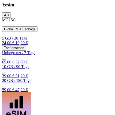
Yesim
4.3
MCI
5G
Global Plus Package
5 GB
/
30 Tage
24,00 €
19,20 €
Tarif ansehen
Unbegrenzt
/
7 Tage
65,00 €
52,00 €
10 GB
/
90 Tage
39,00 €
31,20 €
20 GB
/
180 Tage
59,00 €
47,20 €