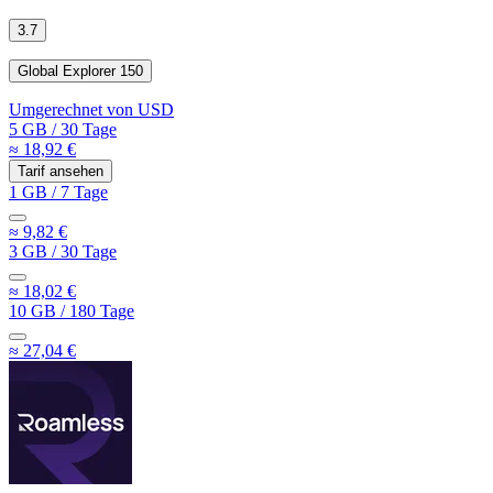
3.7
Global Explorer 150
Umgerechnet von
USD
5 GB
/
30 Tage
≈ 18,92 €
Tarif ansehen
1 GB
/
7 Tage
≈ 9,82 €
3 GB
/
30 Tage
≈ 18,02 €
10 GB
/
180 Tage
≈ 27,04 €