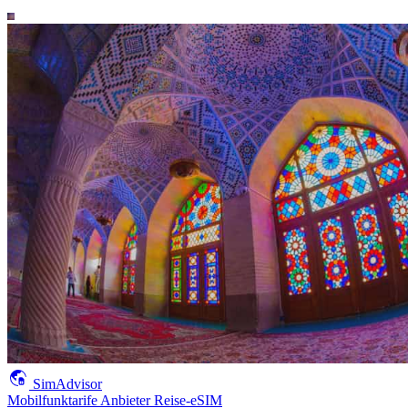
SimAdvisor
Mobilfunktarife
Anbieter
Reise-eSIM