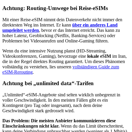
Achtung: Routing-Umwege bei Reise-eSIMs
Mit einer Reise-eSIM nimmt dein Datenverkehr nicht immer den
direktesten Weg ins Internet. Er kann
über ein anderes Land
umgeleitet werden
, bevor er das Internet erreicht. Das kann zu
hoher Latenz, Geoblocking (Netflix, Banking-Services) oder
Problemen bei Videoanrufen und Online-Gaming führen.
Wenn du eine intensive Nutzung planst (HD-Streaming,
Videokonferenzen, Gaming), bevorzuge eine
lokale eSIM
im Iran
,
die in der Regel direktes Routing garantiert. Um dieses Phänomen
vollständig zu verstehen, lies unseren
vollständigen Guide zum
eSIM-Rerouting
.
Achtung bei „unlimited data“-Tarifen
„Unlimited“-eSIM-Angebote sind selten wirklich unbegrenzt in
voller Geschwindigkeit. In den meisten Fällen gibt es ein
Kontingent (pro Tag oder insgesamt), nach dem deine
Geschwindigkeit stark gedrosselt wird.
Das Problem: Die meisten Anbieter kommunizieren diese
Einschränkungen nicht klar.
Wenn du das Limit überschreitest,
kann deine Verbindung unbrauchbar werden (weniger als 1 Mbit/s)