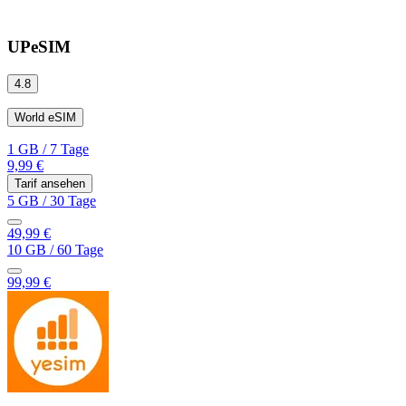
UPeSIM
4.8
World eSIM
1 GB
/
7 Tage
9,99 €
Tarif ansehen
5 GB
/
30 Tage
49,99 €
10 GB
/
60 Tage
99,99 €