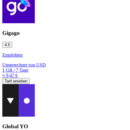
Gigago
4.5
Empfohlen
Umgerechnet von
USD
1 GB
/
7 Tage
≈ 9,47 €
Tarif ansehen
Global YO