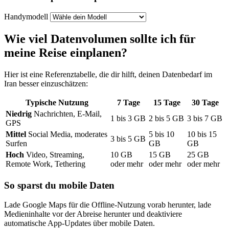
Handymodell
Wie viel Datenvolumen sollte ich für
meine Reise einplanen?
Hier ist eine Referenztabelle, die dir hilft, deinen Datenbedarf
im
Iran
besser einzuschätzen:
Typische Nutzung
7
Tage
15
Tage
30
Tage
Niedrig
Nachrichten, E-Mail,
1
bis
3
GB
2
bis
5
GB
3
bis
7
GB
GPS
Mittel
Social Media, moderates
5
bis
10
10
bis
15
3
bis
5
GB
Surfen
GB
GB
Hoch
Video, Streaming,
10
GB
15
GB
25
GB
Remote Work, Tethering
oder mehr
oder mehr
oder mehr
So sparst du mobile Daten
Lade Google Maps für die Offline-Nutzung vorab herunter, lade
Medieninhalte vor der Abreise herunter und deaktiviere
automatische App-Updates über mobile Daten.