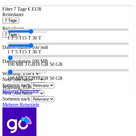
Filter
7 Tage
€ EUR
Reisedauer
7 Tage
Reisedauer
7 Tage
1 T
5 T
15 T
30 T
Datenvolumen
100 MB
1 T
5 T
15 T
30 T
Datenvolumen
100 MB
100 MB
3 GB
10 GB
50 GB
Währung
100 MB
3 GB
10 GB
50 GB
Netz
Sortieren nach
Währung
Mehrere Reiseziele
Netz
Sortieren nach
Mehrere Reiseziele