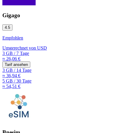
Gigago
4.5
Empfohlen
Umgerechnet von
USD
3 GB
/
7 Tage
≈ 26,06 €
Tarif ansehen
3 GB
/
14 Tage
≈ 36,94 €
5 GB
/
30 Tage
≈ 54,51 €
Bnesim