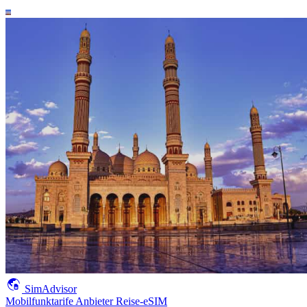
SimAdvisor
Mobilfunktarife
Anbieter
Reise-eSIM