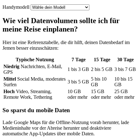
Handymodell
Wie viel Datenvolumen sollte ich für
meine Reise einplanen?
Hier ist eine Referenztabelle, die dir hilft, deinen Datenbedarf
im
Jemen
besser einzuschätzen:
Typische Nutzung
7
Tage
15
Tage
30
Tage
Niedrig
Nachrichten, E-Mail,
1
bis
3
GB
2
bis
5
GB
3
bis
7
GB
GPS
Mittel
Social Media, moderates
5
bis
10
10
bis
15
3
bis
5
GB
Surfen
GB
GB
Hoch
Video, Streaming,
10
GB
15
GB
25
GB
Remote Work, Tethering
oder mehr
oder mehr
oder mehr
So sparst du mobile Daten
Lade Google Maps für die Offline-Nutzung vorab herunter, lade
Medieninhalte vor der Abreise herunter und deaktiviere
automatische App-Updates über mobile Daten.