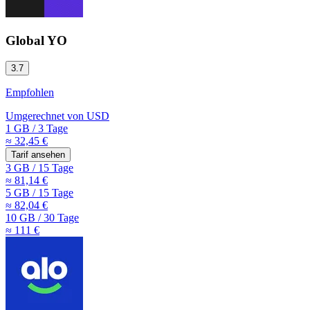
Global YO
3.7
Empfohlen
Umgerechnet von
USD
1 GB
/
3 Tage
≈ 32,45 €
Tarif ansehen
3 GB
/
15 Tage
≈ 81,14 €
5 GB
/
15 Tage
≈ 82,04 €
10 GB
/
30 Tage
≈ 111 €