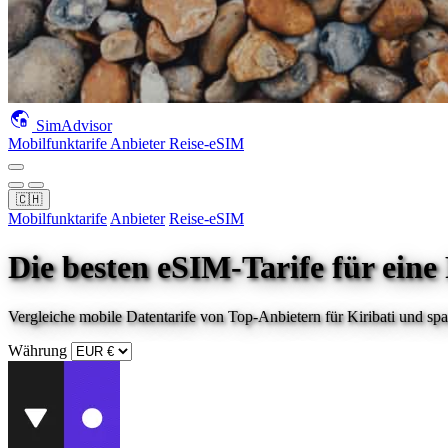
SimAdvisor
Mobilfunktarife
Anbieter
Reise-eSIM
🇨🇭
Mobilfunktarife
Anbieter
Reise-eSIM
Die besten eSIM-Tarife für eine
Vergleiche mobile Datentarife von Top-Anbietern für
Kiribati
und spar
Währung