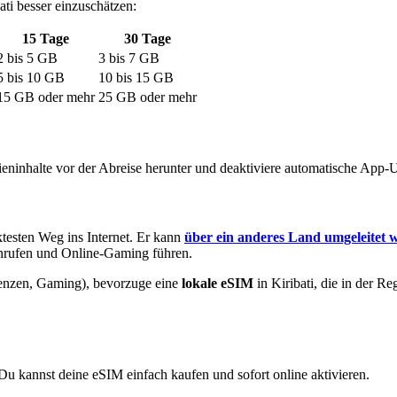
ati
besser einzuschätzen:
15
Tage
30
Tage
2
bis
5
GB
3
bis
7
GB
5
bis
10
GB
10
bis
15
GB
15
GB oder mehr
25
GB oder mehr
eninhalte vor der Abreise herunter und deaktiviere automatische App-
testen Weg ins Internet. Er kann
über ein anderes Land umgeleitet 
anrufen und Online-Gaming führen.
enzen, Gaming), bevorzuge eine
lokale eSIM
in Kiribati
, die in der R
Du kannst deine eSIM einfach kaufen und sofort online aktivieren.