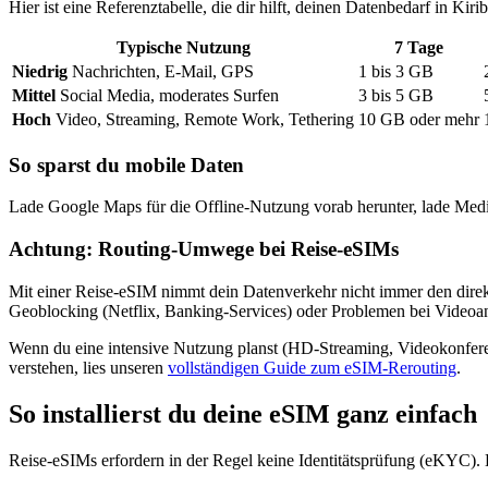
Hier ist eine Referenztabelle, die dir hilft, deinen Datenbedarf
in Kirib
Typische Nutzung
7
Tage
Niedrig
Nachrichten, E-Mail, GPS
1
bis
3
GB
Mittel
Social Media, moderates Surfen
3
bis
5
GB
Hoch
Video, Streaming, Remote Work, Tethering
10
GB oder mehr
So sparst du mobile Daten
Lade Google Maps für die Offline-Nutzung vorab herunter, lade Medi
Achtung: Routing-Umwege bei Reise-eSIMs
Mit einer Reise-eSIM nimmt dein Datenverkehr nicht immer den direk
Geoblocking (Netflix, Banking-Services) oder Problemen bei Video
Wenn du eine intensive Nutzung planst (HD-Streaming, Videokonfer
verstehen, lies unseren
vollständigen Guide zum eSIM-Rerouting
.
So installierst du deine eSIM ganz einfach
Reise-eSIMs erfordern in der Regel keine Identitätsprüfung (eKYC). 