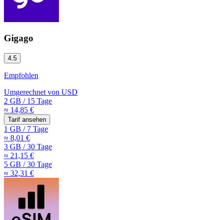
Gigago
4.5
Empfohlen
Umgerechnet von
USD
2 GB
/
15 Tage
≈ 14,85 €
Tarif ansehen
1 GB
/
7 Tage
≈ 8,01 €
3 GB
/
30 Tage
≈ 21,15 €
5 GB
/
30 Tage
≈ 32,31 €