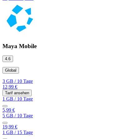
Maya Mobile
4.6
Global
3 GB
/
10 Tage
12,99 €
Tarif ansehen
1 GB
/
10 Tage
5,99 €
5 GB
/
10 Tage
19,99 €
1 GB
/
15 Tage