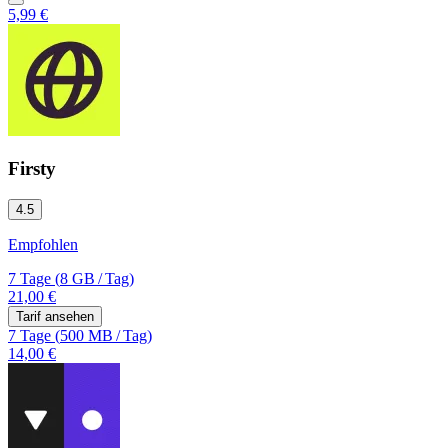
5,99 €
Firsty
4.5
Empfohlen
7 Tage
(
8 GB
/
Tag)
21,00 €
Tarif ansehen
7 Tage
(
500 MB
/
Tag)
14,00 €