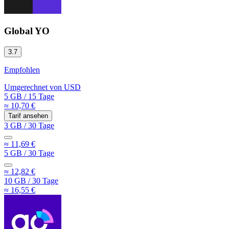
Global YO
3.7
Empfohlen
Umgerechnet von
USD
5 GB
/
15 Tage
≈ 10,70 €
Tarif ansehen
3 GB
/
30 Tage
≈ 11,69 €
5 GB
/
30 Tage
≈ 12,82 €
10 GB
/
30 Tage
≈ 16,55 €