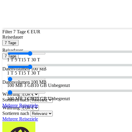
Filter
7 Tage
€ EUR
Reisedauer
7 Tage
Reisedauer
7 Tage
1 T
5 T
15 T
30 T
Datenvolumen
100 MB
1 T
5 T
15 T
30 T
Datenvolumen
100 MB
100 MB
3 GB
10 GB
Unbegrenzt
Währung
100 MB
3 GB
10 GB
Unbegrenzt
Sortieren nach
Mehrere Reiseziele
Währung
Sortieren nach
Mehrere Reiseziele