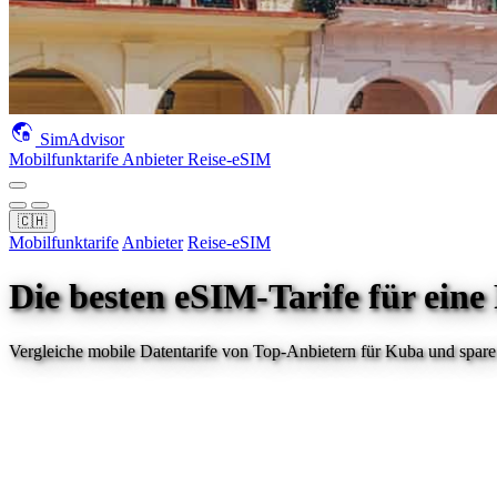
SimAdvisor
Mobilfunktarife
Anbieter
Reise-eSIM
🇨🇭
Mobilfunktarife
Anbieter
Reise-eSIM
Die besten eSIM-Tarife für eine
Vergleiche mobile Datentarife von Top-Anbietern für
Kuba
und spare 