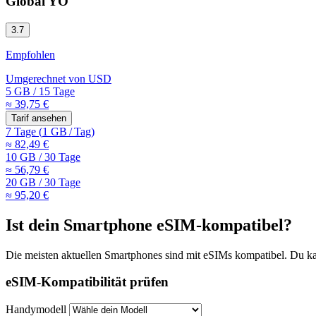
Global YO
3.7
Empfohlen
Umgerechnet von
USD
5 GB
/
15 Tage
≈ 39,75 €
Tarif ansehen
7 Tage
(
1 GB
/
Tag)
≈ 82,49 €
10 GB
/
30 Tage
≈ 56,79 €
20 GB
/
30 Tage
≈ 95,20 €
Ist dein Smartphone eSIM-kompatibel?
Die meisten aktuellen Smartphones sind mit eSIMs kompatibel. Du kan
eSIM-Kompatibilität prüfen
Handymodell