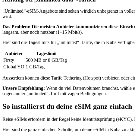
„Unlimited“-eSIM-Angebote sind selten wirklich unbegrenzt in voller
wird.
Das Problem: Die meisten Anbieter kommunizieren diese Einschr
langsam, aber noch nutzbar (1–15 Mbit/s).
Hier sind die Tageslimits für „unlimited“-Tarife, die
in Kuba
verfügbar
Anbieter
Tageslimit
Firsty
500 MB or 8 GB
/Tag
Global YO
1 GB
/Tag
Ausserdem können diese Tarife Tethering (Hotspot) verbieten oder ei
Unsere Empfehlung:
Wenn du viel Datenvolumen brauchst, wähle eine
sogenannter „unlimited“-Tarif mit vagen Bedingungen.
So installierst du deine eSIM ganz einfach
Reise-eSIMs erfordern in der Regel keine Identitätsprüfung (eKYC). 
Hier sind die ganz einfachen Schritte, um deine eSIM
in Kuba
zu akti