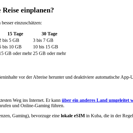
e Reise einplanen?
a
besser einzuschätzen:
15
Tage
30
Tage
2
bis
5
GB
3
bis
7
GB
5
bis
10
GB
10
bis
15
GB
15
GB oder mehr
25
GB oder mehr
eninhalte vor der Abreise herunter und deaktiviere automatische App-
testen Weg ins Internet. Er kann
über ein anderes Land umgeleitet 
anrufen und Online-Gaming führen.
enzen, Gaming), bevorzuge eine
lokale eSIM
in Kuba
, die in der Reg