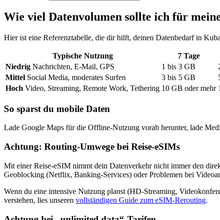
Wie viel Datenvolumen sollte ich für mein
Hier ist eine Referenztabelle, die dir hilft, deinen Datenbedarf
in Kub
Typische Nutzung
7
Tage
Niedrig
Nachrichten, E-Mail, GPS
1
bis
3
GB
Mittel
Social Media, moderates Surfen
3
bis
5
GB
Hoch
Video, Streaming, Remote Work, Tethering
10
GB oder mehr
So sparst du mobile Daten
Lade Google Maps für die Offline-Nutzung vorab herunter, lade Medi
Achtung: Routing-Umwege bei Reise-eSIMs
Mit einer Reise-eSIM nimmt dein Datenverkehr nicht immer den direk
Geoblocking (Netflix, Banking-Services) oder Problemen bei Video
Wenn du eine intensive Nutzung planst (HD-Streaming, Videokonfer
verstehen, lies unseren
vollständigen Guide zum eSIM-Rerouting
.
Achtung bei „unlimited data“-Tarifen