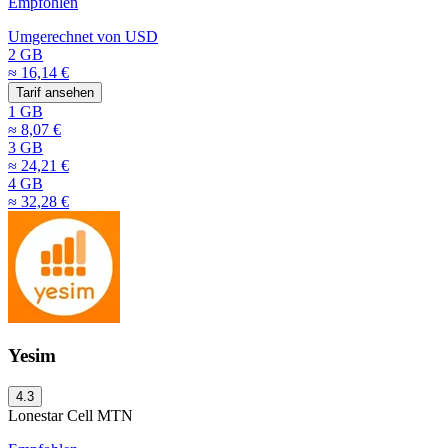
Empfohlen
Umgerechnet von
USD
2 GB
≈ 16,14 €
Tarif ansehen
1 GB
≈ 8,07 €
3 GB
≈ 24,21 €
4 GB
≈ 32,28 €
Yesim
4.3
Lonestar Cell MTN