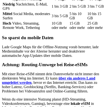
Niedrig
Nachrichten, E-Mail,
1
bis
3
GB
2
bis
5
GB
3
bis
7
GB
GPS
Mittel
Social Media, moderates
5
bis
10
10
bis
15
3
bis
5
GB
Surfen
GB
GB
Hoch
Video, Streaming,
10
GB
15
GB
25
GB
Remote Work, Tethering
oder mehr
oder mehr
oder mehr
So sparst du mobile Daten
Lade Google Maps für die Offline-Nutzung vorab herunter, lade
Medieninhalte vor der Abreise herunter und deaktiviere
automatische App-Updates über mobile Daten.
Achtung: Routing-Umwege bei Reise-eSIMs
Mit einer Reise-eSIM nimmt dein Datenverkehr nicht immer den
direktesten Weg ins Internet. Er kann
über ein anderes Land
umgeleitet werden
, bevor er das Internet erreicht. Das kann zu
hoher Latenz, Geoblocking (Netflix, Banking-Services) oder
Problemen bei Videoanrufen und Online-Gaming führen.
Wenn du eine intensive Nutzung planst (HD-Streaming,
Videokonferenzen, Gaming), bevorzuge eine
lokale eSIM
in