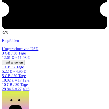
-5%
Empfohlen
Umgerechnet von
USD
3 GB
/
30 Tage
12,61 €
≈ 11,98 €
Tarif ansehen
1 GB
/
7 Tage
5,22 €
≈ 4,96 €
5 GB
/
30 Tage
18,02 €
≈ 17,12 €
10 GB
/
30 Tage
28,84 €
≈ 27,40 €