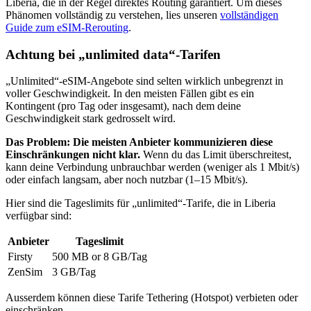
Liberia
, die in der Regel direktes Routing garantiert. Um dieses
Phänomen vollständig zu verstehen, lies unseren
vollständigen
Guide zum eSIM-Rerouting
.
Achtung bei „unlimited data“-Tarifen
„Unlimited“-eSIM-Angebote sind selten wirklich unbegrenzt in
voller Geschwindigkeit. In den meisten Fällen gibt es ein
Kontingent (pro Tag oder insgesamt), nach dem deine
Geschwindigkeit stark gedrosselt wird.
Das Problem: Die meisten Anbieter kommunizieren diese
Einschränkungen nicht klar.
Wenn du das Limit überschreitest,
kann deine Verbindung unbrauchbar werden (weniger als 1 Mbit/s)
oder einfach langsam, aber noch nutzbar (1–15 Mbit/s).
Hier sind die Tageslimits für „unlimited“-Tarife, die
in Liberia
verfügbar sind:
Anbieter
Tageslimit
Firsty
500 MB or 8 GB
/Tag
ZenSim
3 GB
/Tag
Ausserdem können diese Tarife Tethering (Hotspot) verbieten oder
einschränken.