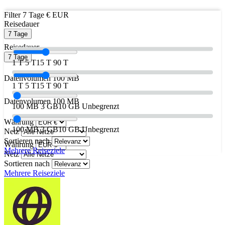
Filter
7 Tage
€ EUR
Reisedauer
7 Tage
Reisedauer
7 Tage
1 T
5 T
15 T
90 T
Datenvolumen
100 MB
1 T
5 T
15 T
90 T
Datenvolumen
100 MB
100 MB
3 GB
10 GB
Unbegrenzt
Währung
100 MB
3 GB
10 GB
Unbegrenzt
Netz
Sortieren nach
Währung
Mehrere Reiseziele
Netz
Sortieren nach
Mehrere Reiseziele