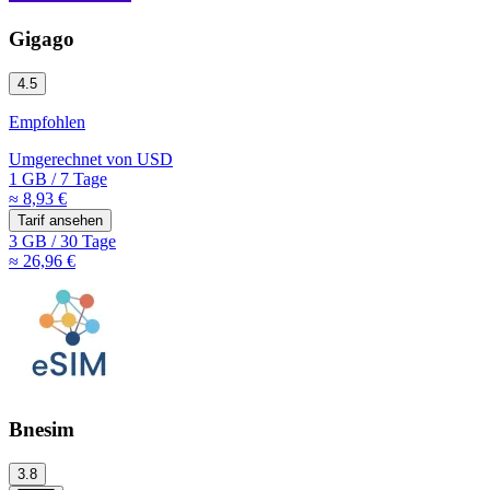
Gigago
4.5
Empfohlen
Umgerechnet von
USD
1 GB
/
7 Tage
≈ 8,93 €
Tarif ansehen
3 GB
/
30 Tage
≈ 26,96 €
Bnesim
3.8