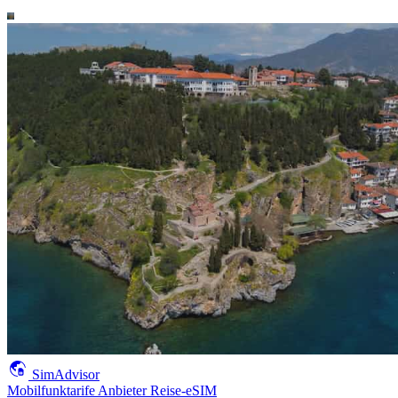
SimAdvisor
Mobilfunktarife
Anbieter
Reise-eSIM