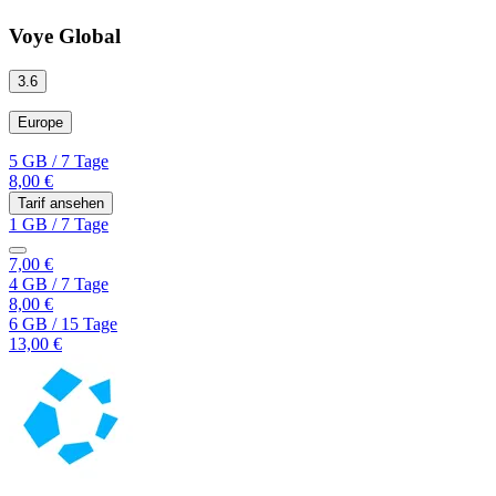
Voye Global
3.6
Europe
5 GB
/
7 Tage
8,00 €
Tarif ansehen
1 GB
/
7 Tage
7,00 €
4 GB
/
7 Tage
8,00 €
6 GB
/
15 Tage
13,00 €