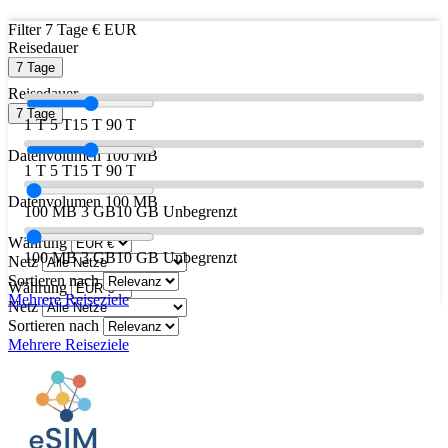
Filter
7 Tage
€ EUR
Reisedauer
7 Tage
Reisedauer
7 Tage
1 T
5 T
15 T
90 T
Datenvolumen
100 MB
1 T
5 T
15 T
90 T
Datenvolumen
100 MB
100 MB
3 GB
10 GB
Unbegrenzt
Währung
100 MB
3 GB
10 GB
Unbegrenzt
Netz
Sortieren nach
Währung
Mehrere Reiseziele
Netz
Sortieren nach
Mehrere Reiseziele