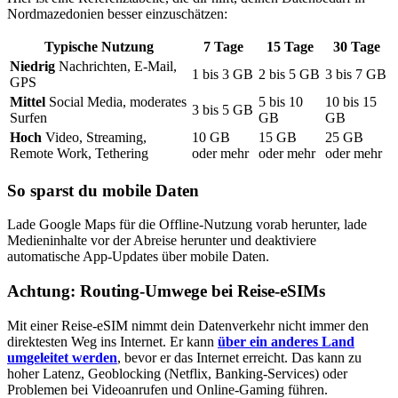
Nordmazedonien
besser einzuschätzen:
Typische Nutzung
7
Tage
15
Tage
30
Tage
Niedrig
Nachrichten, E-Mail,
1
bis
3
GB
2
bis
5
GB
3
bis
7
GB
GPS
Mittel
Social Media, moderates
5
bis
10
10
bis
15
3
bis
5
GB
Surfen
GB
GB
Hoch
Video, Streaming,
10
GB
15
GB
25
GB
Remote Work, Tethering
oder mehr
oder mehr
oder mehr
So sparst du mobile Daten
Lade Google Maps für die Offline-Nutzung vorab herunter, lade
Medieninhalte vor der Abreise herunter und deaktiviere
automatische App-Updates über mobile Daten.
Achtung: Routing-Umwege bei Reise-eSIMs
Mit einer Reise-eSIM nimmt dein Datenverkehr nicht immer den
direktesten Weg ins Internet. Er kann
über ein anderes Land
umgeleitet werden
, bevor er das Internet erreicht. Das kann zu
hoher Latenz, Geoblocking (Netflix, Banking-Services) oder
Problemen bei Videoanrufen und Online-Gaming führen.