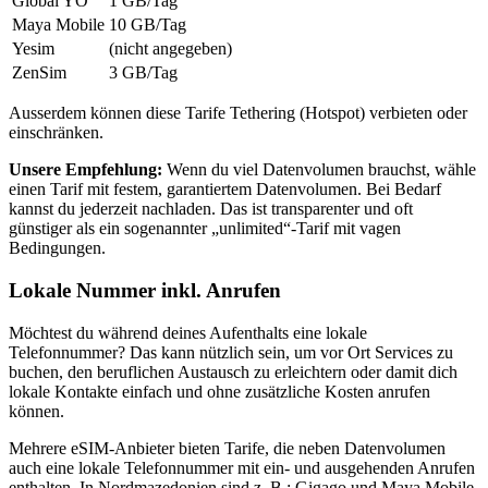
Global YO
1 GB
/Tag
Maya Mobile
10 GB
/Tag
Yesim
(nicht angegeben)
ZenSim
3 GB
/Tag
Ausserdem können diese Tarife Tethering (Hotspot) verbieten oder
einschränken.
Unsere Empfehlung:
Wenn du viel Datenvolumen brauchst, wähle
einen Tarif mit festem, garantiertem Datenvolumen. Bei Bedarf
kannst du jederzeit nachladen. Das ist transparenter und oft
günstiger als ein sogenannter „unlimited“-Tarif mit vagen
Bedingungen.
Lokale Nummer inkl. Anrufen
Möchtest du während deines Aufenthalts eine lokale
Telefonnummer? Das kann nützlich sein, um vor Ort Services zu
buchen, den beruflichen Austausch zu erleichtern oder damit dich
lokale Kontakte einfach und ohne zusätzliche Kosten anrufen
können.
Mehrere eSIM-Anbieter bieten Tarife, die neben Datenvolumen
auch eine lokale Telefonnummer mit ein- und ausgehenden Anrufen
enthalten.
In Nordmazedonien
sind z. B.:
Gigago und Maya Mobile
.