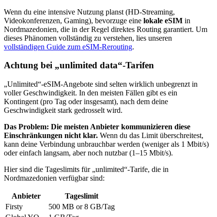
Wenn du eine intensive Nutzung planst (HD-Streaming,
Videokonferenzen, Gaming), bevorzuge eine
lokale eSIM
in
Nordmazedonien
, die in der Regel direktes Routing garantiert. Um
dieses Phänomen vollständig zu verstehen, lies unseren
vollständigen Guide zum eSIM-Rerouting
.
Achtung bei „unlimited data“-Tarifen
„Unlimited“-eSIM-Angebote sind selten wirklich unbegrenzt in
voller Geschwindigkeit. In den meisten Fällen gibt es ein
Kontingent (pro Tag oder insgesamt), nach dem deine
Geschwindigkeit stark gedrosselt wird.
Das Problem: Die meisten Anbieter kommunizieren diese
Einschränkungen nicht klar.
Wenn du das Limit überschreitest,
kann deine Verbindung unbrauchbar werden (weniger als 1 Mbit/s)
oder einfach langsam, aber noch nutzbar (1–15 Mbit/s).
Hier sind die Tageslimits für „unlimited“-Tarife, die
in
Nordmazedonien
verfügbar sind:
Anbieter
Tageslimit
Firsty
500 MB or 8 GB
/Tag