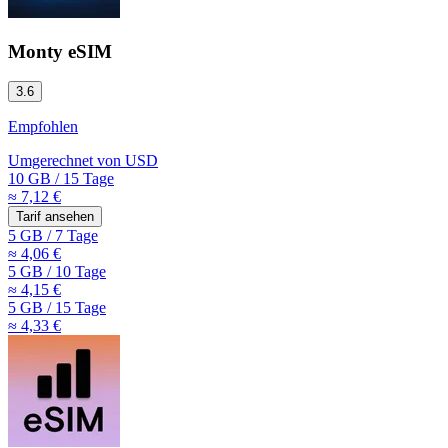
Monty eSIM
3.6
Empfohlen
Umgerechnet von
USD
10 GB
/
15 Tage
≈ 7,12 €
Tarif ansehen
5 GB
/
7 Tage
≈ 4,06 €
5 GB
/
10 Tage
≈ 4,15 €
5 GB
/
15 Tage
≈ 4,33 €