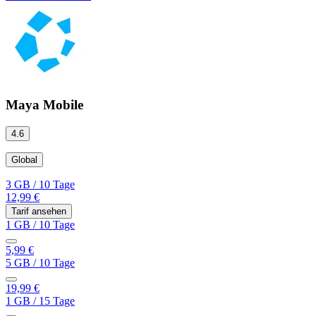
Maya Mobile
4.6
Global
3 GB
/
10 Tage
12,99 €
Tarif ansehen
1 GB
/
10 Tage
5,99 €
5 GB
/
10 Tage
19,99 €
1 GB
/
15 Tage