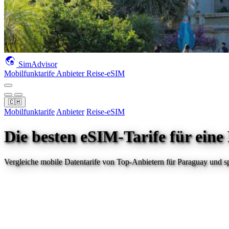
SimAdvisor
Mobilfunktarife
Anbieter
Reise-eSIM
🇨🇭
Mobilfunktarife
Anbieter
Reise-eSIM
Die besten eSIM-Tarife für eine
Vergleiche mobile Datentarife von Top-Anbietern für
Paraguay
und sp