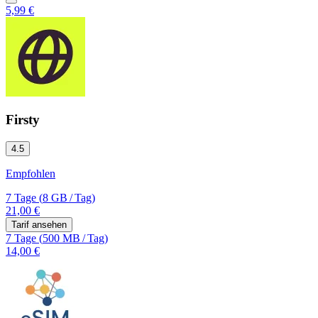
5,99 €
Firsty
4.5
Empfohlen
7 Tage
(
8 GB
/
Tag)
21,00 €
Tarif ansehen
7 Tage
(
500 MB
/
Tag)
14,00 €