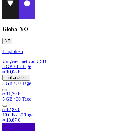
Global YO
3.7
Empfohlen
Umgerechnet von
USD
5 GB
/
15 Tage
≈ 10,08 €
Tarif ansehen
3 GB
/
30 Tage
≈ 11,70 €
5 GB
/
30 Tage
≈ 12,83 €
10 GB
/
30 Tage
≈ 13,87 €