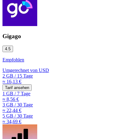
Gigago
4.5
Empfohlen
Umgerechnet von
USD
2 GB
/
15 Tage
≈ 16,13 €
Tarif ansehen
1 GB
/
7 Tage
≈ 8,56 €
3 GB
/
30 Tage
≈ 22,44 €
5 GB
/
30 Tage
≈ 34,69 €