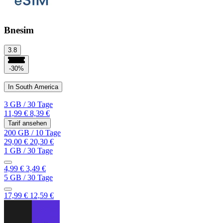
Bnesim
3.8
-30%
In South America
3 GB
/
30 Tage
11,99 €
8,39 €
Tarif ansehen
200 GB
/
10 Tage
29,00 €
20,30 €
1 GB
/
30 Tage
4,99 €
3,49 €
5 GB
/
30 Tage
17,99 €
12,59 €