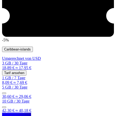
-5%
Caribbean-islands
Umgerechnet von
USD
3 GB
/
30 Tage
18,89 €
≈ 17,95 €
Tarif ansehen
1 GB
/
7 Tage
8,09 €
≈ 7,69 €
5 GB
/
30 Tage
30,60 €
≈ 29,06 €
10 GB
/
30 Tage
42,30 €
≈ 40,18 €