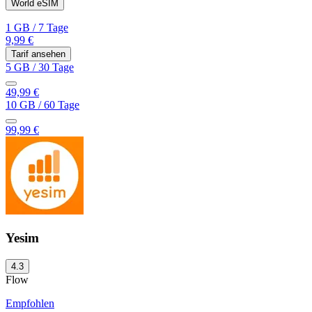
World eSIM
1 GB
/
7 Tage
9,99 €
Tarif ansehen
5 GB
/
30 Tage
49,99 €
10 GB
/
60 Tage
99,99 €
Yesim
4.3
Flow
Empfohlen