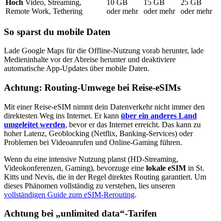
Hoch
Video, Streaming,
10
GB
15
GB
25
GB
Remote Work, Tethering
oder mehr
oder mehr
oder mehr
So sparst du mobile Daten
Lade Google Maps für die Offline-Nutzung vorab herunter, lade
Medieninhalte vor der Abreise herunter und deaktiviere
automatische App-Updates über mobile Daten.
Achtung: Routing-Umwege bei Reise-eSIMs
Mit einer Reise-eSIM nimmt dein Datenverkehr nicht immer den
direktesten Weg ins Internet. Er kann
über ein anderes Land
umgeleitet werden
, bevor er das Internet erreicht. Das kann zu
hoher Latenz, Geoblocking (Netflix, Banking-Services) oder
Problemen bei Videoanrufen und Online-Gaming führen.
Wenn du eine intensive Nutzung planst (HD-Streaming,
Videokonferenzen, Gaming), bevorzuge eine
lokale eSIM
in St.
Kitts und Nevis
, die in der Regel direktes Routing garantiert. Um
dieses Phänomen vollständig zu verstehen, lies unseren
vollständigen Guide zum eSIM-Rerouting
.
Achtung bei „unlimited data“-Tarifen