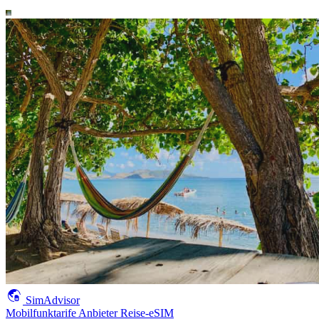
SimAdvisor
Mobilfunktarife
Anbieter
Reise-eSIM