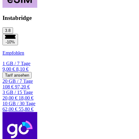
Instabridge
3.8
-10%
Empfohlen
1 GB
/
7 Tage
9,00 €
8,10 €
Tarif ansehen
20 GB
/
7 Tage
108 €
97,20 €
3 GB
/
15 Tage
20,00 €
18,00 €
10 GB
/
30 Tage
62,00 €
55,80 €