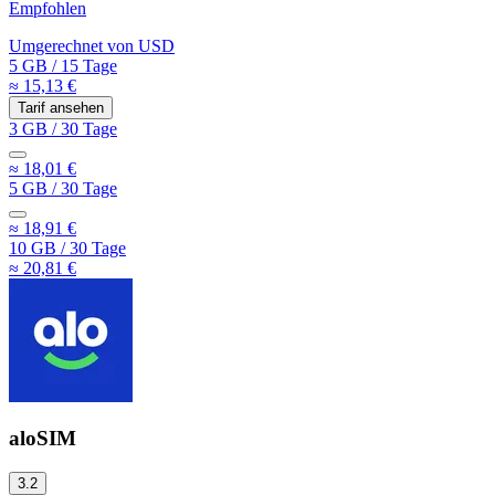
Empfohlen
Umgerechnet von
USD
5 GB
/
15 Tage
≈ 15,13 €
Tarif ansehen
3 GB
/
30 Tage
≈ 18,01 €
5 GB
/
30 Tage
≈ 18,91 €
10 GB
/
30 Tage
≈ 20,81 €
aloSIM
3.2