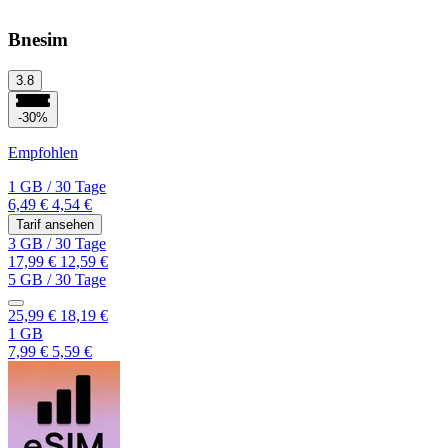
Bnesim
3.8
-30%
Empfohlen
1 GB
/
30 Tage
6,49 €
4,54 €
Tarif ansehen
3 GB
/
30 Tage
17,99 €
12,59 €
5 GB
/
30 Tage
25,99 €
18,19 €
1 GB
7,99 €
5,59 €