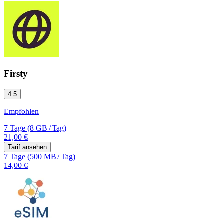
Firsty
4.5
Empfohlen
7 Tage
(
8 GB
/
Tag)
21,00 €
Tarif ansehen
7 Tage
(
500 MB
/
Tag)
14,00 €