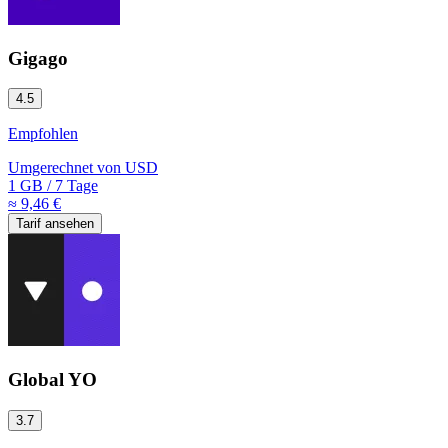
Gigago
4.5
Empfohlen
Umgerechnet von
USD
1 GB
/
7 Tage
≈ 9,46 €
Tarif ansehen
Global YO
3.7