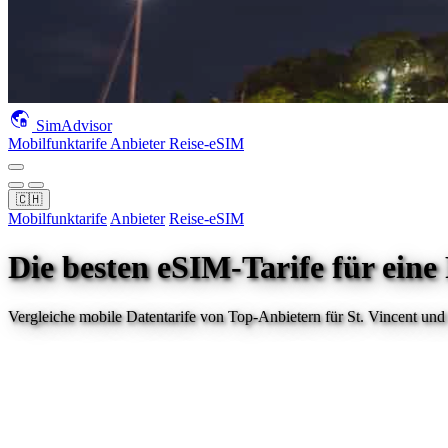
SimAdvisor
Mobilfunktarife
Anbieter
Reise-eSIM
🇨🇭
Mobilfunktarife
Anbieter
Reise-eSIM
Die besten eSIM-Tarife für eine
Vergleiche mobile Datentarife von Top-Anbietern für
St. Vincent und