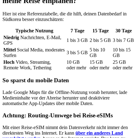
meine Reise einplanen?
Hier ist eine Referenztabelle, die dir hilft, deinen Datenbedarf
in
Südkorea
besser einzuschätzen:
Typische Nutzung
7
Tage
15
Tage
30
Tage
Niedrig
Nachrichten, E-Mail,
1
bis
3
GB
2
bis
5
GB
3
bis
7
GB
GPS
Mittel
Social Media, moderates
5
bis
10
10
bis
15
3
bis
5
GB
Surfen
GB
GB
Hoch
Video, Streaming,
10
GB
15
GB
25
GB
Remote Work, Tethering
oder mehr
oder mehr
oder mehr
So sparst du mobile Daten
Lade Google Maps für die Offline-Nutzung vorab herunter, lade
Medieninhalte vor der Abreise herunter und deaktiviere
automatische App-Updates über mobile Daten.
Achtung: Routing-Umwege bei Reise-eSIMs
Mit einer Reise-eSIM nimmt dein Datenverkehr nicht immer den
direktesten Weg ins Internet. Er kann
über ein anderes Land