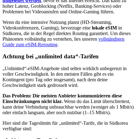
umgeleitet werden
, bevor er das Internet erreicht. Das kann zu
hoher Latenz, Geoblocking (Netflix, Banking-Services) oder
Problemen bei Videoanrufen und Online-Gaming führen.
Wenn du eine intensive Nutzung planst (HD-Streaming,
Videokonferenzen, Gaming), bevorzuge eine
lokale eSIM
in
Südkorea
, die in der Regel direktes Routing garantiert. Um dieses
Phänomen vollständig zu verstehen, lies unseren
vollständigen
Guide zum eSIM-Rerouting
.
Achtung bei „unlimited data“-Tarifen
„Unlimited“-eSIM-Angebote sind selten wirklich unbegrenzt in
voller Geschwindigkeit. In den meisten Fällen gibt es ein
Kontingent (pro Tag oder insgesamt), nach dem deine
Geschwindigkeit stark gedrosselt wird.
Das Problem: Die meisten Anbieter kommunizieren diese
Einschränkungen nicht klar.
Wenn du das Limit überschreitest,
kann deine Verbindung unbrauchbar werden (weniger als 1 Mbit/s)
oder einfach langsam, aber noch nutzbar (1–15 Mbit/s).
Hier sind die Tageslimits für „unlimited“-Tarife, die
in Südkorea
verfügbar sind: