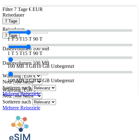
Filter
7 Tage
€ EUR
Reisedauer
7 Tage
Reisedauer
7 Tage
1 T
5 T
15 T
90 T
Datenvolumen
100 MB
1 T
5 T
15 T
90 T
Datenvolumen
100 MB
100 MB
3 GB
10 GB
Unbegrenzt
Währung
100 MB
3 GB
10 GB
Unbegrenzt
Netz
Sortieren nach
Währung
Mehrere Reiseziele
Netz
Sortieren nach
Mehrere Reiseziele