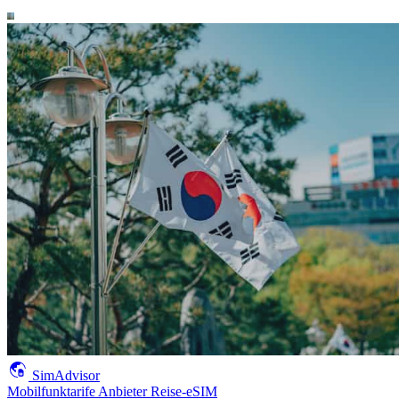
SimAdvisor
Mobilfunktarife
Anbieter
Reise-eSIM