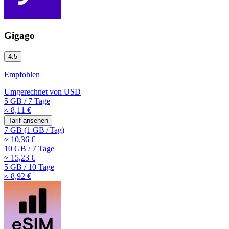
Gigago
4.5
Empfohlen
Umgerechnet von
USD
5 GB
/
7 Tage
≈ 8,11 €
Tarif ansehen
7 GB
(
1 GB
/
Tag)
≈ 10,36 €
10 GB
/
7 Tage
≈ 15,23 €
5 GB
/
10 Tage
≈ 8,92 €