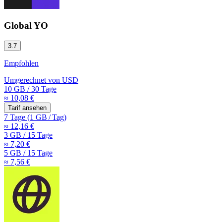
Global YO
3.7
Empfohlen
Umgerechnet von
USD
10 GB
/
30 Tage
≈ 10,08 €
Tarif ansehen
7 Tage
(
1 GB
/
Tag)
≈ 12,16 €
3 GB
/
15 Tage
≈ 7,20 €
5 GB
/
15 Tage
≈ 7,56 €