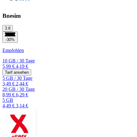
Bnesim
3.8
-30%
Empfohlen
10 GB
/
30 Tage
5,99 €
4,19 €
Tarif ansehen
5 GB
/
30 Tage
3,49 €
2,44 €
20 GB
/
30 Tage
8,99 €
6,29 €
5 GB
4,49 €
3,14 €