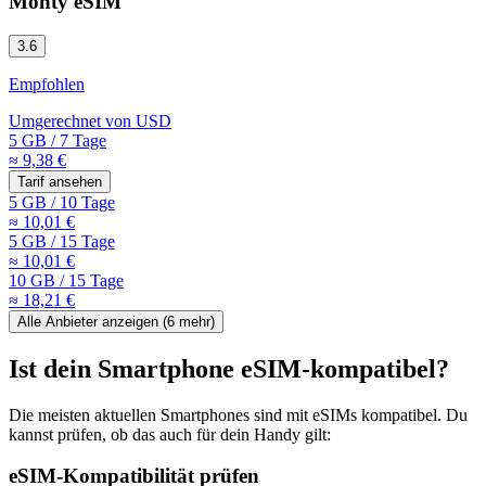
Monty eSIM
3.6
Empfohlen
Umgerechnet von
USD
5 GB
/
7 Tage
≈ 9,38 €
Tarif ansehen
5 GB
/
10 Tage
≈ 10,01 €
5 GB
/
15 Tage
≈ 10,01 €
10 GB
/
15 Tage
≈ 18,21 €
Alle Anbieter anzeigen (
6
mehr)
Ist dein Smartphone eSIM-kompatibel?
Die meisten aktuellen Smartphones sind mit eSIMs kompatibel. Du
kannst prüfen, ob das auch für dein Handy gilt:
eSIM-Kompatibilität prüfen