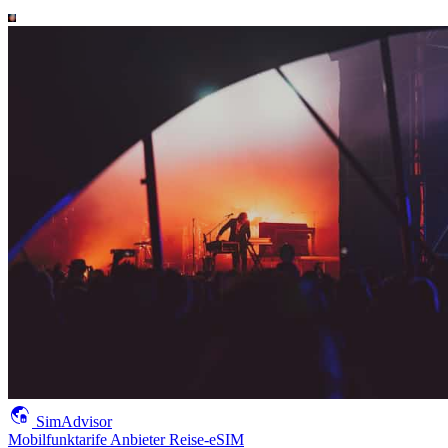
SimAdvisor
Mobilfunktarife
Anbieter
Reise-eSIM