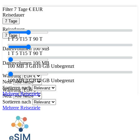
Filter
7 Tage
€ EUR
Reisedauer
7 Tage
Reisedauer
7 Tage
1 T
5 T
15 T
90 T
Datenvolumen
100 MB
1 T
5 T
15 T
90 T
Datenvolumen
100 MB
100 MB
3 GB
10 GB
Unbegrenzt
Währung
100 MB
3 GB
10 GB
Unbegrenzt
Netz
Sortieren nach
Währung
Mehrere Reiseziele
Netz
Sortieren nach
Mehrere Reiseziele