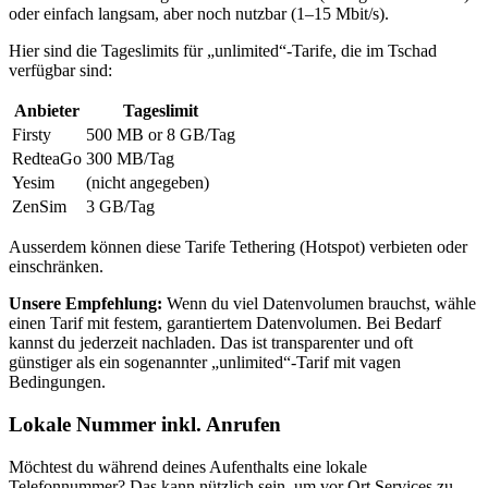
oder einfach langsam, aber noch nutzbar (1–15 Mbit/s).
Hier sind die Tageslimits für „unlimited“-Tarife, die
im Tschad
verfügbar sind:
Anbieter
Tageslimit
Firsty
500 MB or 8 GB
/Tag
RedteaGo
300 MB
/Tag
Yesim
(nicht angegeben)
ZenSim
3 GB
/Tag
Ausserdem können diese Tarife Tethering (Hotspot) verbieten oder
einschränken.
Unsere Empfehlung:
Wenn du viel Datenvolumen brauchst, wähle
einen Tarif mit festem, garantiertem Datenvolumen. Bei Bedarf
kannst du jederzeit nachladen. Das ist transparenter und oft
günstiger als ein sogenannter „unlimited“-Tarif mit vagen
Bedingungen.
Lokale Nummer inkl. Anrufen
Möchtest du während deines Aufenthalts eine lokale
Telefonnummer? Das kann nützlich sein, um vor Ort Services zu