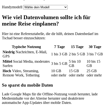
Handymodell
Wie viel Datenvolumen sollte ich für
meine Reise einplanen?
Hier ist eine Referenztabelle, die dir hilft, deinen Datenbedarf
im
Tschad
besser einzuschätzen:
Typische Nutzung
7
Tage
15
Tage
30
Tage
Niedrig
Nachrichten, E-Mail,
1
bis
3
GB
2
bis
5
GB
3
bis
7
GB
GPS
Mittel
Social Media, moderates
5
bis
10
10
bis
15
3
bis
5
GB
Surfen
GB
GB
Hoch
Video, Streaming,
10
GB
15
GB
25
GB
Remote Work, Tethering
oder mehr
oder mehr
oder mehr
So sparst du mobile Daten
Lade Google Maps für die Offline-Nutzung vorab herunter, lade
Medieninhalte vor der Abreise herunter und deaktiviere
automatische App-Updates über mobile Daten.