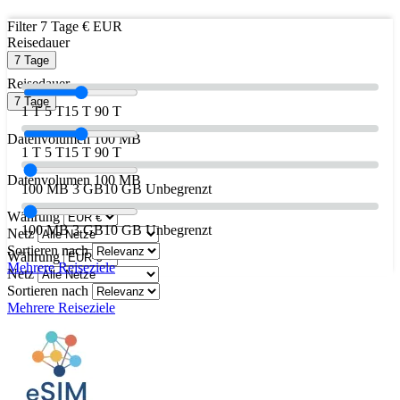
Filter
7 Tage
€ EUR
Reisedauer
7 Tage
Reisedauer
7 Tage
1 T
5 T
15 T
90 T
Datenvolumen
100 MB
1 T
5 T
15 T
90 T
Datenvolumen
100 MB
100 MB
3 GB
10 GB
Unbegrenzt
Währung
100 MB
3 GB
10 GB
Unbegrenzt
Netz
Sortieren nach
Währung
Mehrere Reiseziele
Netz
Sortieren nach
Mehrere Reiseziele