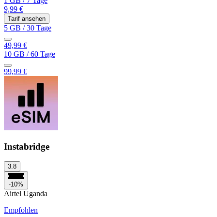
1 GB
/
7 Tage
9,99 €
Tarif ansehen
5 GB
/
30 Tage
49,99 €
10 GB
/
60 Tage
99,99 €
Instabridge
3.8
-10%
Airtel Uganda
Empfohlen