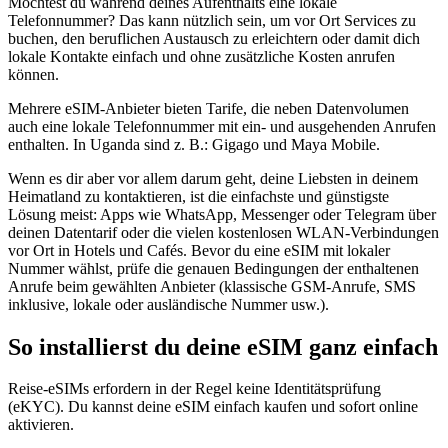
Möchtest du während deines Aufenthalts eine lokale
Telefonnummer? Das kann nützlich sein, um vor Ort Services zu
buchen, den beruflichen Austausch zu erleichtern oder damit dich
lokale Kontakte einfach und ohne zusätzliche Kosten anrufen
können.
Mehrere eSIM-Anbieter bieten Tarife, die neben Datenvolumen
auch eine lokale Telefonnummer mit ein- und ausgehenden Anrufen
enthalten.
In Uganda
sind z. B.:
Gigago und Maya Mobile
.
Wenn es dir aber vor allem darum geht, deine Liebsten in deinem
Heimatland zu kontaktieren, ist die einfachste und günstigste
Lösung meist: Apps wie WhatsApp, Messenger oder Telegram über
deinen Datentarif oder die vielen kostenlosen WLAN-Verbindungen
vor Ort in Hotels und Cafés. Bevor du eine eSIM mit lokaler
Nummer wählst, prüfe die genauen Bedingungen der enthaltenen
Anrufe beim gewählten Anbieter (klassische GSM-Anrufe, SMS
inklusive, lokale oder ausländische Nummer usw.).
So installierst du deine eSIM ganz einfach
Reise-eSIMs erfordern in der Regel keine Identitätsprüfung
(eKYC). Du kannst deine eSIM einfach kaufen und sofort online
aktivieren.