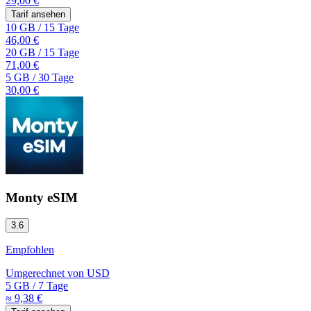
29,00 €
Tarif ansehen
10 GB
/
15 Tage
46,00 €
20 GB
/
15 Tage
71,00 €
5 GB
/
30 Tage
30,00 €
Monty eSIM
3.6
Empfohlen
Umgerechnet von
USD
5 GB
/
7 Tage
≈ 9,38 €