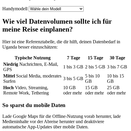
Handymodell
Wie viel Datenvolumen sollte ich für
meine Reise einplanen?
Hier ist eine Referenztabelle, die dir hilft, deinen Datenbedarf
in
Uganda
besser einzuschätzen:
Typische Nutzung
7
Tage
15
Tage
30
Tage
Niedrig
Nachrichten, E-Mail,
1
bis
3
GB
2
bis
5
GB
3
bis
7
GB
GPS
Mittel
Social Media, moderates
5
bis
10
10
bis
15
3
bis
5
GB
Surfen
GB
GB
Hoch
Video, Streaming,
10
GB
15
GB
25
GB
Remote Work, Tethering
oder mehr
oder mehr
oder mehr
So sparst du mobile Daten
Lade Google Maps für die Offline-Nutzung vorab herunter, lade
Medieninhalte vor der Abreise herunter und deaktiviere
automatische App-Updates über mobile Daten.