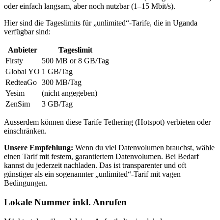
oder einfach langsam, aber noch nutzbar (1–15 Mbit/s).
Hier sind die Tageslimits für „unlimited“-Tarife, die
in Uganda
verfügbar sind:
Anbieter
Tageslimit
Firsty
500 MB or 8 GB
/Tag
Global YO
1 GB
/Tag
RedteaGo
300 MB
/Tag
Yesim
(nicht angegeben)
ZenSim
3 GB
/Tag
Ausserdem können diese Tarife Tethering (Hotspot) verbieten oder
einschränken.
Unsere Empfehlung:
Wenn du viel Datenvolumen brauchst, wähle
einen Tarif mit festem, garantiertem Datenvolumen. Bei Bedarf
kannst du jederzeit nachladen. Das ist transparenter und oft
günstiger als ein sogenannter „unlimited“-Tarif mit vagen
Bedingungen.
Lokale Nummer inkl. Anrufen