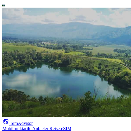
SimAdvisor
Mobilfunktarife
Anbieter
Reise-eSIM