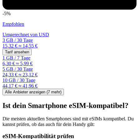
-5%
Empfohlen
Umgerechnet von
USD
3 GB
/
30 Tage
15,32 €
≈ 14,55 €
Tarif ansehen
1 GB
/
7 Tage
6,30 €
≈ 5,99 €
5 GB
/
30 Tage
24,33 €
≈ 23,12 €
10 GB
/
30 Tage
44,17 €
≈ 41,96 €
Alle Anbieter anzeigen (
7
mehr)
Ist dein Smartphone eSIM-kompatibel?
Die meisten aktuellen Smartphones sind mit eSIMs kompatibel. Du
kannst prüfen, ob das auch für dein Handy gilt:
eSIM-Kompatibilität prüfen