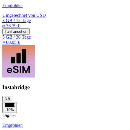
Empfohlen
Umgerechnet von
USD
3 GB
/
72 Tage
≈ 36,79 €
Tarif ansehen
5 GB
/
30 Tage
≈ 60,05 €
Instabridge
3.8
-10%
Digicel
Empfohlen