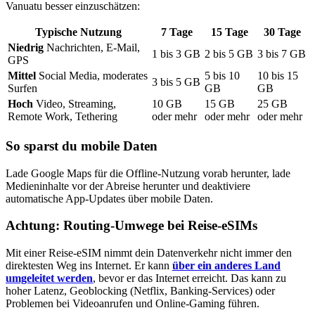
Vanuatu
besser einzuschätzen:
Typische Nutzung
7
Tage
15
Tage
30
Tage
Niedrig
Nachrichten, E-Mail,
1
bis
3
GB
2
bis
5
GB
3
bis
7
GB
GPS
Mittel
Social Media, moderates
5
bis
10
10
bis
15
3
bis
5
GB
Surfen
GB
GB
Hoch
Video, Streaming,
10
GB
15
GB
25
GB
Remote Work, Tethering
oder mehr
oder mehr
oder mehr
So sparst du mobile Daten
Lade Google Maps für die Offline-Nutzung vorab herunter, lade
Medieninhalte vor der Abreise herunter und deaktiviere
automatische App-Updates über mobile Daten.
Achtung: Routing-Umwege bei Reise-eSIMs
Mit einer Reise-eSIM nimmt dein Datenverkehr nicht immer den
direktesten Weg ins Internet. Er kann
über ein anderes Land
umgeleitet werden
, bevor er das Internet erreicht. Das kann zu
hoher Latenz, Geoblocking (Netflix, Banking-Services) oder
Problemen bei Videoanrufen und Online-Gaming führen.