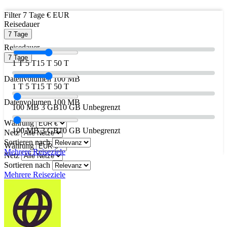
Filter
7 Tage
€ EUR
Reisedauer
7 Tage
Reisedauer
7 Tage
1 T
5 T
15 T
50 T
Datenvolumen
100 MB
1 T
5 T
15 T
50 T
Datenvolumen
100 MB
100 MB
3 GB
10 GB
Unbegrenzt
Währung
100 MB
3 GB
10 GB
Unbegrenzt
Netz
Sortieren nach
Währung
Mehrere Reiseziele
Netz
Sortieren nach
Mehrere Reiseziele