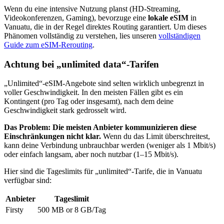
Wenn du eine intensive Nutzung planst (HD-Streaming,
Videokonferenzen, Gaming), bevorzuge eine
lokale eSIM
in
Vanuatu
, die in der Regel direktes Routing garantiert. Um dieses
Phänomen vollständig zu verstehen, lies unseren
vollständigen
Guide zum eSIM-Rerouting
.
Achtung bei „unlimited data“-Tarifen
„Unlimited“-eSIM-Angebote sind selten wirklich unbegrenzt in
voller Geschwindigkeit. In den meisten Fällen gibt es ein
Kontingent (pro Tag oder insgesamt), nach dem deine
Geschwindigkeit stark gedrosselt wird.
Das Problem: Die meisten Anbieter kommunizieren diese
Einschränkungen nicht klar.
Wenn du das Limit überschreitest,
kann deine Verbindung unbrauchbar werden (weniger als 1 Mbit/s)
oder einfach langsam, aber noch nutzbar (1–15 Mbit/s).
Hier sind die Tageslimits für „unlimited“-Tarife, die
in Vanuatu
verfügbar sind:
Anbieter
Tageslimit
Firsty
500 MB or 8 GB
/Tag