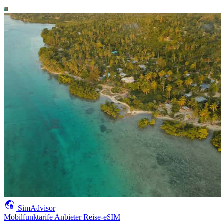
SimAdvisor
Mobilfunktarife
Anbieter
Reise-eSIM