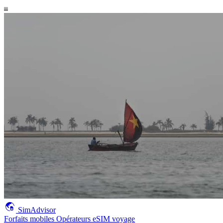
SimAdvisor
Forfaits mobiles
Opérateurs
eSIM voyage