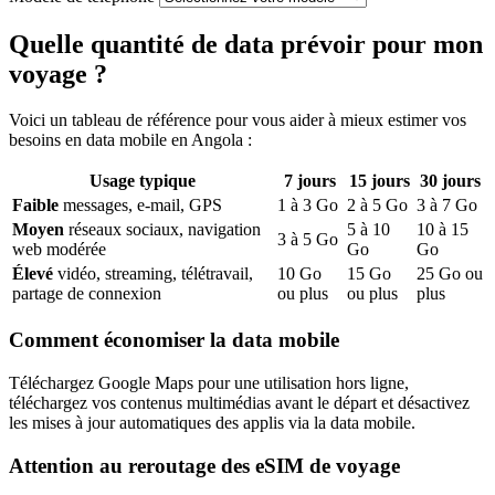
Quelle quantité de data prévoir pour mon
voyage ?
Voici un tableau de référence pour vous aider à mieux estimer vos
besoins en data mobile
en Angola
:
Usage typique
7
jours
15
jours
30
jours
Faible
messages, e-mail, GPS
1
à
3
Go
2
à
5
Go
3
à
7
Go
Moyen
réseaux sociaux, navigation
5
à
10
10
à
15
3
à
5
Go
web modérée
Go
Go
Élevé
vidéo, streaming, télétravail,
10
Go
15
Go
25
Go ou
partage de connexion
ou plus
ou plus
plus
Comment économiser la data mobile
Téléchargez Google Maps pour une utilisation hors ligne,
téléchargez vos contenus multimédias avant le départ et désactivez
les mises à jour automatiques des applis via la data mobile.
Attention au reroutage des eSIM de voyage