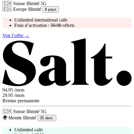
🇨🇭
Suisse
Illimité
5G
🇪🇺
Europe
Illimité
8
pays
Unlimited international calls
Frais d’activation :
59.90
offerts
Voir l’offre →
94.95
/mois
29.95
/mois
Remise permanente
🇨🇭
Suisse
Illimité
5G
🌍
Monde
Illimité
35
dest.
Unlimited calls