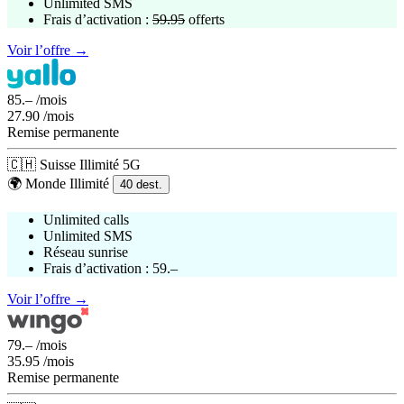
Unlimited SMS
Frais d’activation :
59.95
offerts
Voir l’offre →
85.–
/mois
27.90
/mois
Remise permanente
🇨🇭
Suisse
Illimité
5G
🌍
Monde
Illimité
40
dest.
Unlimited calls
Unlimited SMS
Réseau
sunrise
Frais d’activation :
59.–
Voir l’offre →
79.–
/mois
35.95
/mois
Remise permanente