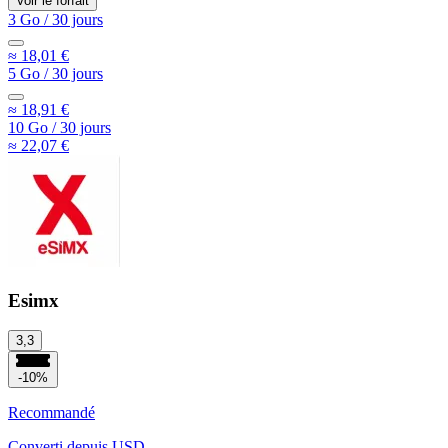
Voir le forfait
3 Go
/
30 jours
≈ 18,01 €
5 Go
/
30 jours
≈ 18,91 €
10 Go
/
30 jours
≈ 22,07 €
Esimx
3,3
-10%
Recommandé
Converti depuis
USD