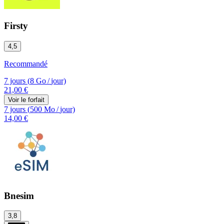
Firsty
4,5
Recommandé
7 jours
(
8 Go
/
jour)
21,00 €
Voir le forfait
7 jours
(
500 Mo
/
jour)
14,00 €
Bnesim
3,8