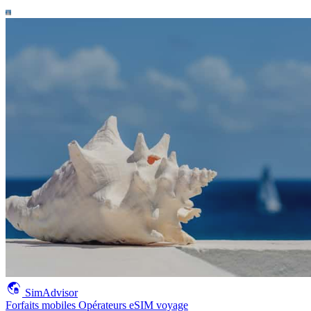
SimAdvisor
Forfaits mobiles
Opérateurs
eSIM voyage