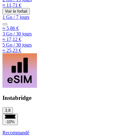
≈ 11,71 €
Voir le forfait
1 Go
/
7 jours
≈ 5,86 €
3 Go
/
30 jours
≈ 17,12 €
5 Go
/
30 jours
≈ 25,23 €
Instabridge
3,8
-10%
Recommandé