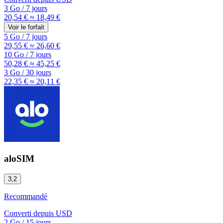
3 Go
/
7 jours
20,54 €
≈ 18,49 €
Voir le forfait
5 Go
/
7 jours
29,55 €
≈ 26,60 €
10 Go
/
7 jours
50,28 €
≈ 45,25 €
3 Go
/
30 jours
22,35 €
≈ 20,11 €
aloSIM
3,2
Recommandé
Converti depuis
USD
2 Go
/
15 jours