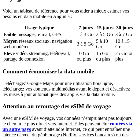
Voici un tableau de référence pour vous aider à mieux estimer vos
besoins en data mobile
en Anguilla
:
Usage typique
7
jours
15
jours
30
jours
Faible
messages, e-mail, GPS
1
à
3
Go
2
à
5
Go
3
à
7
Go
Moyen
réseaux sociaux, navigation
5
à
10
10
à
15
3
à
5
Go
web modérée
Go
Go
Élevé
vidéo, streaming, télétravail,
10
Go
15
Go
25
Go ou
partage de connexion
ou plus
ou plus
plus
Comment économiser la data mobile
Téléchargez Google Maps pour une utilisation hors ligne,
téléchargez vos contenus multimédias avant le départ et désactivez
les mises à jour automatiques des applis via la data mobile.
Attention au reroutage des eSIM de voyage
Avec une eSIM de voyage, vos données n’empruntent pas toujours
le chemin le plus direct vers Internet. Elles peuvent être
routées via
un autre pays
avant d’atteindre Internet, ce qui peut entraîner une
latence élevée, du géoblocage (Netflix, services bancaires) ou des