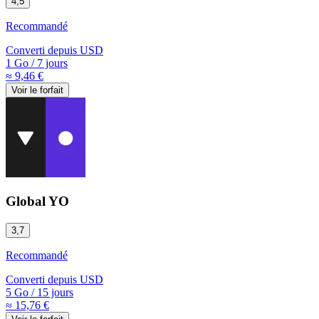
4,5
Recommandé
Converti depuis
USD
1 Go
/
7 jours
≈ 9,46 €
Voir le forfait
Global YO
3,7
Recommandé
Converti depuis
USD
5 Go
/
15 jours
≈ 15,76 €