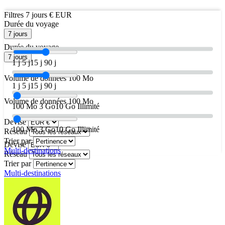
Filtres
7 jours
€ EUR
Durée du voyage
7 jours
Durée du voyage
7 jours
1 j
5 j
15 j
90 j
Volume de données
100 Mo
1 j
5 j
15 j
90 j
Volume de données
100 Mo
100 Mo
3 Go
10 Go
Illimité
Devise
100 Mo
3 Go
10 Go
Illimité
Réseau
Trier par
Devise
Multi-destinations
Réseau
Trier par
Multi-destinations