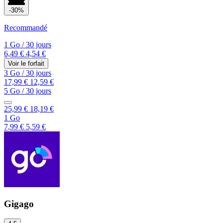
-30%
Recommandé
1 Go
/
30 jours
6,49 €
4,54 €
Voir le forfait
3 Go
/
30 jours
17,99 €
12,59 €
5 Go
/
30 jours
25,99 €
18,19 €
1 Go
7,99 €
5,59 €
Gigago