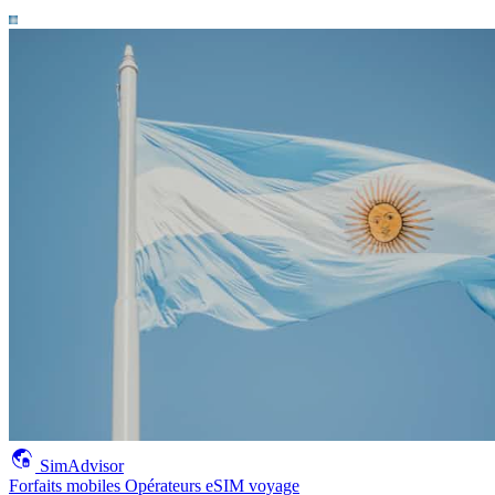
SimAdvisor
Forfaits mobiles
Opérateurs
eSIM voyage