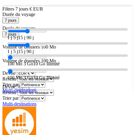
Filtres
7 jours
€ EUR
Durée du voyage
7 jours
Durée du voyage
7 jours
1 j
5 j
15 j
90 j
Volume de données
100 Mo
1 j
5 j
15 j
90 j
Volume de données
100 Mo
100 Mo
3 Go
10 Go
Illimité
Devise
100 Mo
3 Go
10 Go
Illimité
Réseau
Trier par
Devise
Multi-destinations
Réseau
Trier par
Multi-destinations