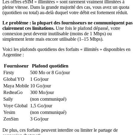
Les offres eSIM « illimitées » sont rarement vraiment illimitées à
pleine vitesse. Dans la grande majorité des cas, vous avez un quota
(quotidien ou total) au-delà duquel votre débit est fortement réduit.
Le problème : la plupart des fournisseurs ne communiquent pas
clairement ces limitations.
Une fois le plafond dépassé, votre
connexion peut devenir inutilisable (moins de 1 Mbps) ou
simplement lente mais encore utilisable (1–15 Mbps).
Voici les plafonds quotidiens des forfaits « illimités » disponibles
en
Argentine
:
Fournisseur
Plafond quotidien
Firsty
500 Mo or 8 Go
/jour
Global YO
1 Go
/jour
Maya Mobile
10 Go
/jour
RedteaGo
300 Mo
/jour
Saily
(non communiqué)
Voye Global
1,5 Go
/jour
Yesim
(non communiqué)
ZenSim
3 Go
/jour
De plus, ces forfaits peuvent interdire ou limiter le partage de