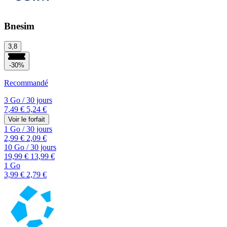
Bnesim
3,8
-30%
Recommandé
3 Go
/
30 jours
7,49 €
5,24 €
Voir le forfait
1 Go
/
30 jours
2,99 €
2,09 €
10 Go
/
30 jours
19,99 €
13,99 €
1 Go
3,99 €
2,79 €