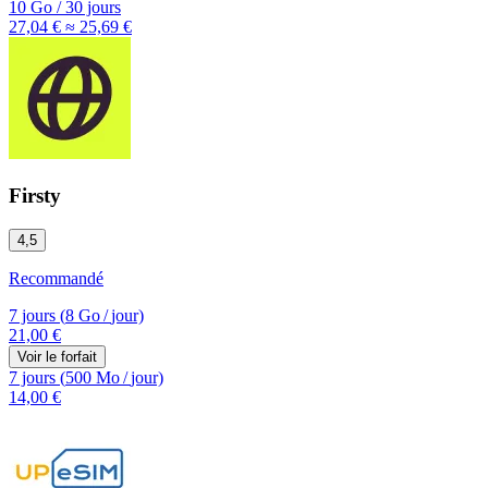
10 Go
/
30 jours
27,04 €
≈ 25,69 €
Firsty
4,5
Recommandé
7 jours
(
8 Go
/
jour)
21,00 €
Voir le forfait
7 jours
(
500 Mo
/
jour)
14,00 €