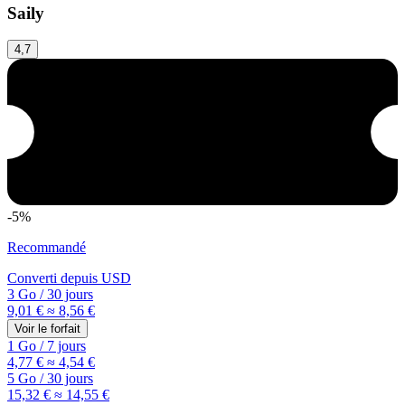
Saily
4,7
-5%
Recommandé
Converti depuis
USD
3 Go
/
30 jours
9,01 €
≈ 8,56 €
Voir le forfait
1 Go
/
7 jours
4,77 €
≈ 4,54 €
5 Go
/
30 jours
15,32 €
≈ 14,55 €