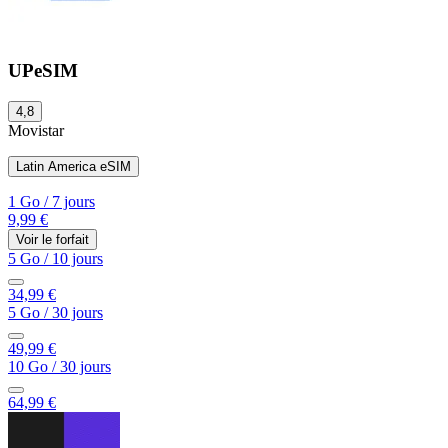
UPeSIM
4,8
Movistar
Latin America eSIM
1 Go
/
7 jours
9,99 €
Voir le forfait
5 Go
/
10 jours
34,99 €
5 Go
/
30 jours
49,99 €
10 Go
/
30 jours
64,99 €