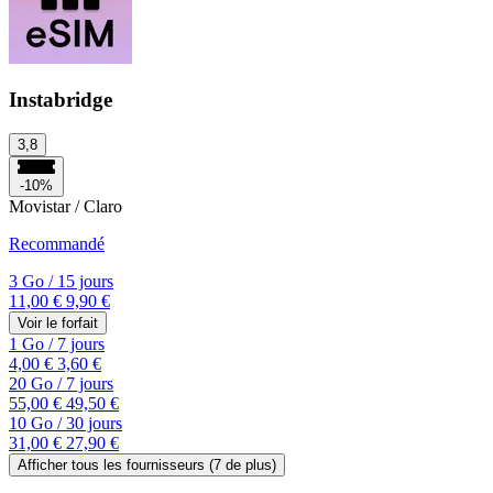
Instabridge
3,8
-10%
Movistar / Claro
Recommandé
3 Go
/
15 jours
11,00 €
9,90 €
Voir le forfait
1 Go
/
7 jours
4,00 €
3,60 €
20 Go
/
7 jours
55,00 €
49,50 €
10 Go
/
30 jours
31,00 €
27,90 €
Afficher tous les fournisseurs (
7
de plus)