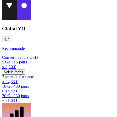
Global YO
3,7
Recommandé
Converti depuis
USD
5 Go
/
15 jours
≈ 8,20 €
Voir le forfait
7 jours
(
1 Go
/
jour)
≈ 24,33 €
10 Go
/
30 jours
≈ 14,42 €
20 Go
/
30 jours
≈ 21,63 €