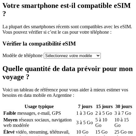
Votre smartphone est-il compatible eSIM
?
La plupart des smartphones récents sont compatibles avec les eSIM.
Vous pouvez vérifier si c’est le cas pour votre téléphone :
Vérifier la compatibilité eSIM
Modèle de téléphone
Quelle quantité de data prévoir pour mon
voyage ?
Voici un tableau de référence pour vous aider à mieux estimer vos
besoins en data mobile
en Argentine
:
Usage typique
7
jours
15
jours
30
jours
Faible
messages, e-mail, GPS
1
à
3
Go
2
à
5
Go
3
à
7
Go
Moyen
réseaux sociaux, navigation
5
à
10
10
à
15
3
à
5
Go
web modérée
Go
Go
Élevé
vidéo, streaming, télétravail,
10
Go
15
Go
25
Go ou