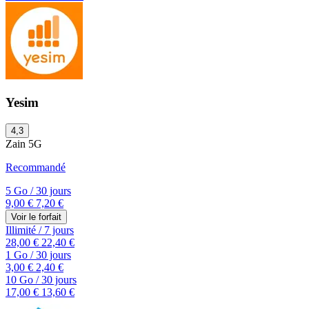
Yesim
4,3
Zain
5G
Recommandé
5 Go
/
30 jours
9,00 €
7,20 €
Voir le forfait
Illimité
/
7 jours
28,00 €
22,40 €
1 Go
/
30 jours
3,00 €
2,40 €
10 Go
/
30 jours
17,00 €
13,60 €