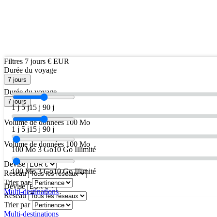
Filtres
7 jours
€ EUR
Durée du voyage
7 jours
Durée du voyage
7 jours
1 j
5 j
15 j
90 j
Volume de données
100 Mo
1 j
5 j
15 j
90 j
Volume de données
100 Mo
100 Mo
3 Go
10 Go
Illimité
Devise
100 Mo
3 Go
10 Go
Illimité
Réseau
Trier par
Devise
Multi-destinations
Réseau
Trier par
Multi-destinations