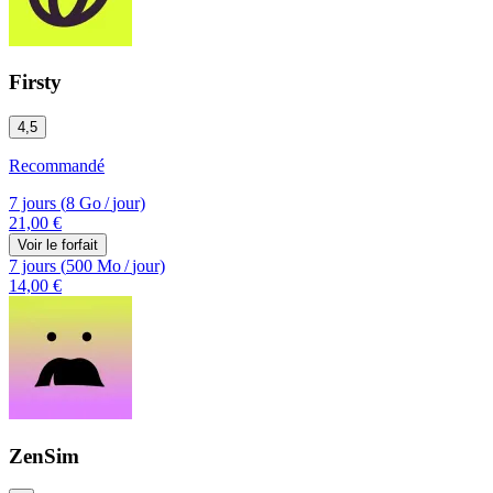
Firsty
4,5
Recommandé
7 jours
(
8 Go
/
jour)
21,00 €
Voir le forfait
7 jours
(
500 Mo
/
jour)
14,00 €
ZenSim