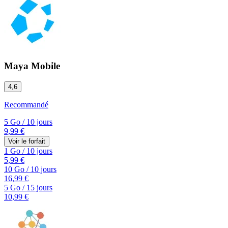
Maya Mobile
4,6
Recommandé
5 Go
/
10 jours
9,99 €
Voir le forfait
1 Go
/
10 jours
5,99 €
10 Go
/
10 jours
16,99 €
5 Go
/
15 jours
10,99 €