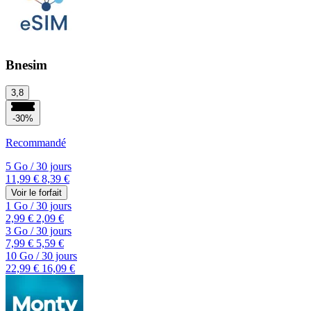
Bnesim
3,8
-30%
Recommandé
5 Go
/
30 jours
11,99 €
8,39 €
Voir le forfait
1 Go
/
30 jours
2,99 €
2,09 €
3 Go
/
30 jours
7,99 €
5,59 €
10 Go
/
30 jours
22,99 €
16,09 €