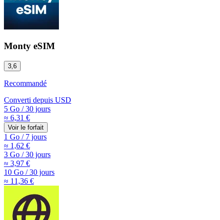
Monty eSIM
3,6
Recommandé
Converti depuis
USD
5 Go
/
30 jours
≈ 6,31 €
Voir le forfait
1 Go
/
7 jours
≈ 1,62 €
3 Go
/
30 jours
≈ 3,97 €
10 Go
/
30 jours
≈ 11,36 €