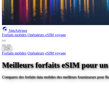
SimAdvisor
Forfaits mobiles
Opérateurs
eSIM voyage
🇨🇭
Forfaits mobiles
Opérateurs
eSIM voyage
Meilleurs forfaits eSIM pour u
Comparez des forfaits data mobiles des meilleurs fournisseurs pour
Ba