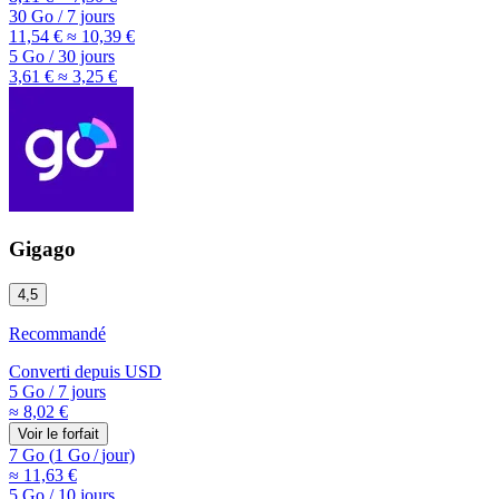
30 Go
/
7 jours
11,54 €
≈ 10,39 €
5 Go
/
30 jours
3,61 €
≈ 3,25 €
Gigago
4,5
Recommandé
Converti depuis
USD
5 Go
/
7 jours
≈ 8,02 €
Voir le forfait
7 Go
(
1 Go
/
jour)
≈ 11,63 €
5 Go
/
10 jours