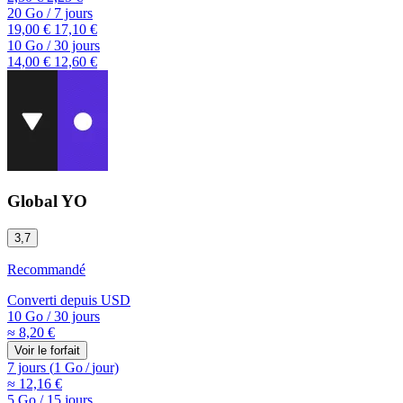
20 Go
/
7 jours
19,00 €
17,10 €
10 Go
/
30 jours
14,00 €
12,60 €
Global YO
3,7
Recommandé
Converti depuis
USD
10 Go
/
30 jours
≈ 8,20 €
Voir le forfait
7 jours
(
1 Go
/
jour)
≈ 12,16 €
5 Go
/
15 jours