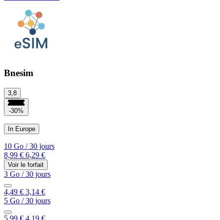
Bnesim
3,8
-30%
In Europe
10 Go
/
30 jours
8,99 €
6,29 €
Voir le forfait
3 Go
/
30 jours
4,49 €
3,14 €
5 Go
/
30 jours
5,99 €
4,19 €