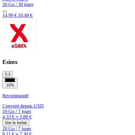
20 Go
/
30 jours
14,99 €
10,49 €
Esimx
3,3
-10%
Recommandé
Converti depuis
USD
10 Go
/
7 jours
4,33 €
≈ 3,89 €
Voir le forfait
20 Go
/
7 jours
8,11 €
≈ 7,30 €