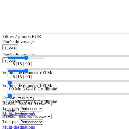
Filtres
7 jours
€ EUR
Durée du voyage
7 jours
Durée du voyage
7 jours
1 j
5 j
15 j
90 j
Volume de données
100 Mo
1 j
5 j
15 j
90 j
Volume de données
100 Mo
100 Mo
3 Go
10 Go
Illimité
Devise
100 Mo
3 Go
10 Go
Illimité
Réseau
Trier par
Devise
Multi-destinations
Réseau
Trier par
Multi-destinations