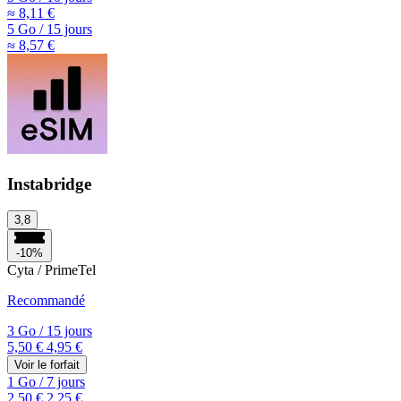
≈ 8,11 €
5 Go
/
15 jours
≈ 8,57 €
Instabridge
3,8
-10%
Cyta / PrimeTel
Recommandé
3 Go
/
15 jours
5,50 €
4,95 €
Voir le forfait
1 Go
/
7 jours
2,50 €
2,25 €