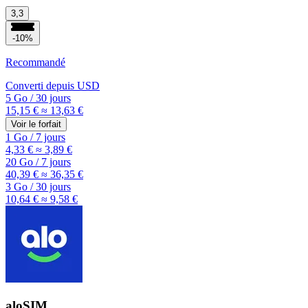
3,3
-10%
Recommandé
Converti depuis
USD
5 Go
/
30 jours
15,15 €
≈ 13,63 €
Voir le forfait
1 Go
/
7 jours
4,33 €
≈ 3,89 €
20 Go
/
7 jours
40,39 €
≈ 36,35 €
3 Go
/
30 jours
10,64 €
≈ 9,58 €
aloSIM