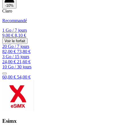
-10%
Claro
Recommandé
1 Go
/
7 jours
9,00 €
8,10 €
Voir le forfait
20 Go
/
7 jours
82,00 €
73,80 €
3 Go
/
15 jours
24,00 €
21,60 €
10 Go
/
30 jours
60,00 €
54,00 €
Esimx