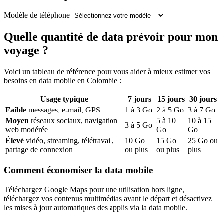
Modèle de téléphone
Quelle quantité de data prévoir pour mon
voyage ?
Voici un tableau de référence pour vous aider à mieux estimer vos
besoins en data mobile
en Colombie
:
Usage typique
7
jours
15
jours
30
jours
Faible
messages, e-mail, GPS
1
à
3
Go
2
à
5
Go
3
à
7
Go
Moyen
réseaux sociaux, navigation
5
à
10
10
à
15
3
à
5
Go
web modérée
Go
Go
Élevé
vidéo, streaming, télétravail,
10
Go
15
Go
25
Go ou
partage de connexion
ou plus
ou plus
plus
Comment économiser la data mobile
Téléchargez Google Maps pour une utilisation hors ligne,
téléchargez vos contenus multimédias avant le départ et désactivez
les mises à jour automatiques des applis via la data mobile.