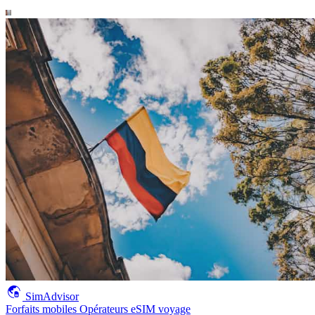
SimAdvisor
Forfaits mobiles
Opérateurs
eSIM voyage