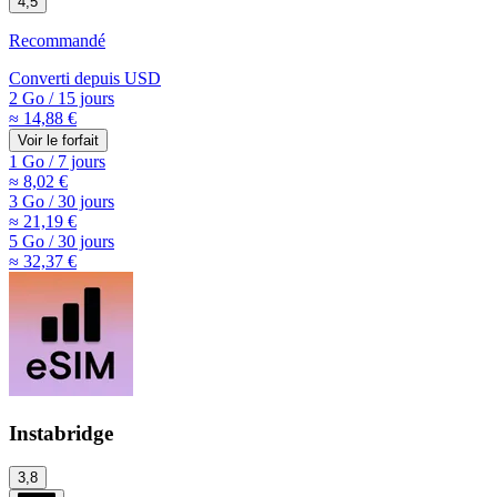
4,5
Recommandé
Converti depuis
USD
2 Go
/
15 jours
≈ 14,88 €
Voir le forfait
1 Go
/
7 jours
≈ 8,02 €
3 Go
/
30 jours
≈ 21,19 €
5 Go
/
30 jours
≈ 32,37 €
Instabridge
3,8