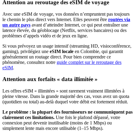
Attention au reroutage des eSIM de voyage
Avec une eSIM de voyage, vos données n’empruntent pas toujours
le chemin le plus direct vers Internet. Elles peuvent être
routées via
un autre pays
avant d’atteindre Internet, ce qui peut entraîner une
latence élevée, du géoblocage (Netflix, services bancaires) ou des
problèmes d’appels vidéo et de jeux en ligne.
Si vous prévoyez un usage intensif (streaming HD, visioconférence,
gaming), privilégiez une
eSIM locale
en Colombie
, qui garantit
généralement un routage direct. Pour bien comprendre ce
phénomène, consultez notre
guide complet sur le reroutage des
eSIM
.
Attention aux forfaits « data illimitée »
Les offres eSIM « illimitées » sont rarement vraiment illimitées à
pleine vitesse. Dans la grande majorité des cas, vous avez un quota
(quotidien ou total) au-delà duquel votre débit est fortement réduit.
Le problème : la plupart des fournisseurs ne communiquent pas
clairement ces limitations.
Une fois le plafond dépassé, votre
connexion peut devenir inutilisable (moins de 1 Mbps) ou
simplement lente mais encore utilisable (1–15 Mbps).