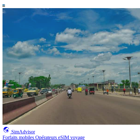
SimAdvisor
Forfaits mobiles
Opérateurs
eSIM voyage