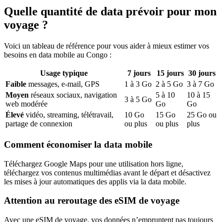
Quelle quantité de data prévoir pour mon
voyage ?
Voici un tableau de référence pour vous aider à mieux estimer vos
besoins en data mobile
au Congo
:
Usage typique
7
jours
15
jours
30
jours
Faible
messages, e-mail, GPS
1
à
3
Go
2
à
5
Go
3
à
7
Go
Moyen
réseaux sociaux, navigation
5
à
10
10
à
15
3
à
5
Go
web modérée
Go
Go
Élevé
vidéo, streaming, télétravail,
10
Go
15
Go
25
Go ou
partage de connexion
ou plus
ou plus
plus
Comment économiser la data mobile
Téléchargez Google Maps pour une utilisation hors ligne,
téléchargez vos contenus multimédias avant le départ et désactivez
les mises à jour automatiques des applis via la data mobile.
Attention au reroutage des eSIM de voyage
Avec une eSIM de voyage, vos données n’empruntent pas toujours