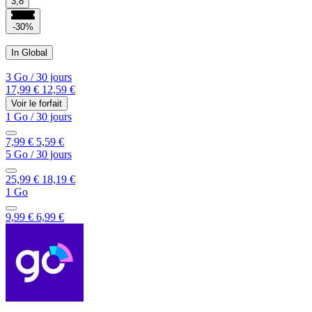
3,8
-30%
In Global
3 Go
/
30 jours
17,99 €
12,59 €
Voir le forfait
1 Go
/
30 jours
7,99 €
5,59 €
5 Go
/
30 jours
25,99 €
18,19 €
1 Go
9,99 €
6,99 €