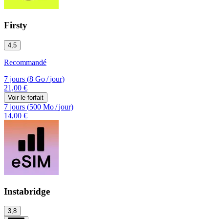
Firsty
4,5
Recommandé
7 jours
(
8 Go
/
jour)
21,00 €
Voir le forfait
7 jours
(
500 Mo
/
jour)
14,00 €
Instabridge
3,8