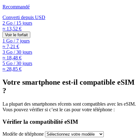
Recommandé
Converti depuis
USD
2 Go
/
15 jours
≈ 13,52 €
Voir le forfait
1 Go
/
7 jours
≈ 7,21 €
3 Go
/
30 jours
≈ 18,48 €
5 Go
/
30 jours
≈ 28,85 €
Votre smartphone est-il compatible eSIM
?
La plupart des smartphones récents sont compatibles avec les eSIM.
Vous pouvez vérifier si c’est le cas pour votre téléphone :
Vérifier la compatibilité eSIM
Modèle de téléphone