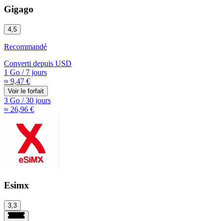
Gigago
4,5
Recommandé
Converti depuis
USD
1 Go
/
7 jours
≈ 9,47 €
Voir le forfait
3 Go
/
30 jours
≈ 26,96 €
Esimx
3,3