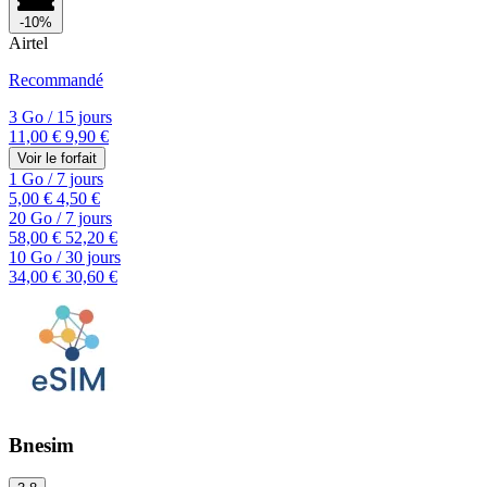
-10%
Airtel
Recommandé
3 Go
/
15 jours
11,00 €
9,90 €
Voir le forfait
1 Go
/
7 jours
5,00 €
4,50 €
20 Go
/
7 jours
58,00 €
52,20 €
10 Go
/
30 jours
34,00 €
30,60 €
Bnesim