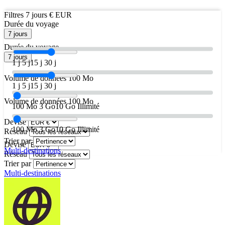
Filtres
7 jours
€ EUR
Durée du voyage
7 jours
Durée du voyage
7 jours
1 j
5 j
15 j
30 j
Volume de données
100 Mo
1 j
5 j
15 j
30 j
Volume de données
100 Mo
100 Mo
3 Go
10 Go
Illimité
Devise
100 Mo
3 Go
10 Go
Illimité
Réseau
Trier par
Devise
Multi-destinations
Réseau
Trier par
Multi-destinations