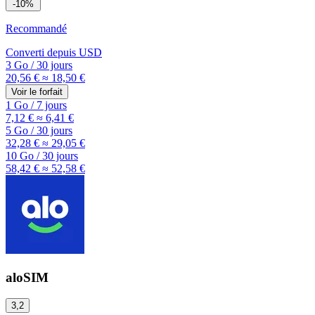
-10%
Recommandé
Converti depuis
USD
3 Go
/
30 jours
20,56 €
≈ 18,50 €
Voir le forfait
1 Go
/
7 jours
7,12 €
≈ 6,41 €
5 Go
/
30 jours
32,28 €
≈ 29,05 €
10 Go
/
30 jours
58,42 €
≈ 52,58 €
aloSIM
3,2