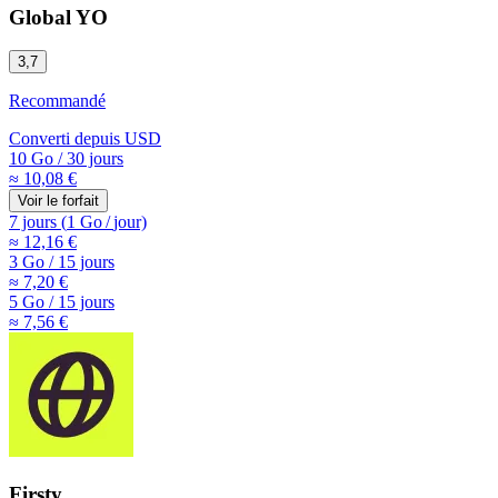
Global YO
3,7
Recommandé
Converti depuis
USD
10 Go
/
30 jours
≈ 10,08 €
Voir le forfait
7 jours
(
1 Go
/
jour)
≈ 12,16 €
3 Go
/
15 jours
≈ 7,20 €
5 Go
/
15 jours
≈ 7,56 €
Firsty