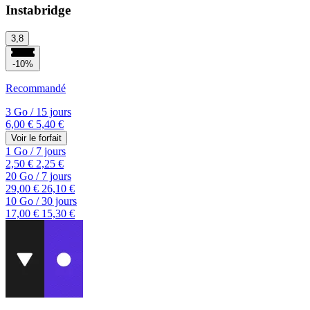
Instabridge
3,8
-10%
Recommandé
3 Go
/
15 jours
6,00 €
5,40 €
Voir le forfait
1 Go
/
7 jours
2,50 €
2,25 €
20 Go
/
7 jours
29,00 €
26,10 €
10 Go
/
30 jours
17,00 €
15,30 €