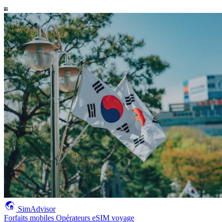
SimAdvisor
Forfaits mobiles
Opérateurs
eSIM voyage