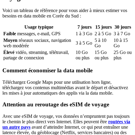
Voici un tableau de référence pour vous aider à mieux estimer vos
besoins en data mobile
en Corée du Sud
:
Usage typique
7
jours
15
jours
30
jours
Faible
messages, e-mail, GPS
1
à
3
Go
2
à
5
Go
3
à
7
Go
Moyen
réseaux sociaux, navigation
5
à
10
10
à
15
3
à
5
Go
web modérée
Go
Go
Élevé
vidéo, streaming, télétravail,
10
Go
15
Go
25
Go ou
partage de connexion
ou plus
ou plus
plus
Comment économiser la data mobile
Téléchargez Google Maps pour une utilisation hors ligne,
téléchargez vos contenus multimédias avant le départ et désactivez
les mises à jour automatiques des applis via la data mobile.
Attention au reroutage des eSIM de voyage
Avec une eSIM de voyage, vos données n’empruntent pas toujours
le chemin le plus direct vers Internet. Elles peuvent être
routées via
un autre pays
avant d’atteindre Internet, ce qui peut entraîner une
latence élevée, du géoblocage (Netflix, services bancaires) ou des