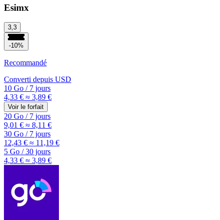
Esimx
3,3
-10%
Recommandé
Converti depuis
USD
10 Go
/
7 jours
4,33 €
≈ 3,89 €
Voir le forfait
20 Go
/
7 jours
9,01 €
≈ 8,11 €
30 Go
/
7 jours
12,43 €
≈ 11,19 €
5 Go
/
30 jours
4,33 €
≈ 3,89 €