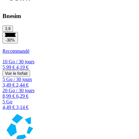
Bnesim
3,8
-30%
Recommandé
10 Go
/
30 jours
5,99 €
4,19 €
Voir le forfait
5 Go
/
30 jours
3,49 €
2,44 €
20 Go
/
30 jours
8,99 €
6,29 €
5 Go
4,49 €
3,14 €