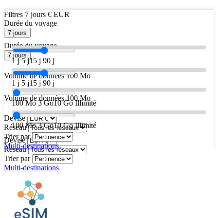
Filtres
7 jours
€ EUR
Durée du voyage
7 jours
Durée du voyage
7 jours
1 j
5 j
15 j
90 j
Volume de données
100 Mo
1 j
5 j
15 j
90 j
Volume de données
100 Mo
100 Mo
3 Go
10 Go
Illimité
Devise
100 Mo
3 Go
10 Go
Illimité
Réseau
Trier par
Devise
Multi-destinations
Réseau
Trier par
Multi-destinations