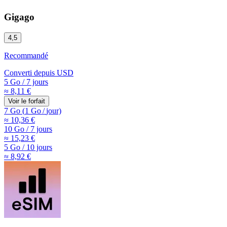
Gigago
4,5
Recommandé
Converti depuis
USD
5 Go
/
7 jours
≈ 8,11 €
Voir le forfait
7 Go
(
1 Go
/
jour)
≈ 10,36 €
10 Go
/
7 jours
≈ 15,23 €
5 Go
/
10 jours
≈ 8,92 €