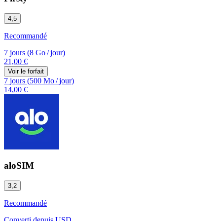
4,5
Recommandé
7 jours
(
8 Go
/
jour)
21,00 €
Voir le forfait
7 jours
(
500 Mo
/
jour)
14,00 €
aloSIM
3,2
Recommandé
Converti depuis
USD