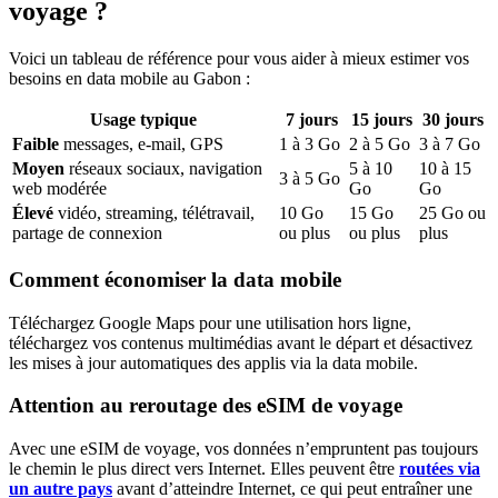
voyage ?
Voici un tableau de référence pour vous aider à mieux estimer vos
besoins en data mobile
au Gabon
:
Usage typique
7
jours
15
jours
30
jours
Faible
messages, e-mail, GPS
1
à
3
Go
2
à
5
Go
3
à
7
Go
Moyen
réseaux sociaux, navigation
5
à
10
10
à
15
3
à
5
Go
web modérée
Go
Go
Élevé
vidéo, streaming, télétravail,
10
Go
15
Go
25
Go ou
partage de connexion
ou plus
ou plus
plus
Comment économiser la data mobile
Téléchargez Google Maps pour une utilisation hors ligne,
téléchargez vos contenus multimédias avant le départ et désactivez
les mises à jour automatiques des applis via la data mobile.
Attention au reroutage des eSIM de voyage
Avec une eSIM de voyage, vos données n’empruntent pas toujours
le chemin le plus direct vers Internet. Elles peuvent être
routées via
un autre pays
avant d’atteindre Internet, ce qui peut entraîner une