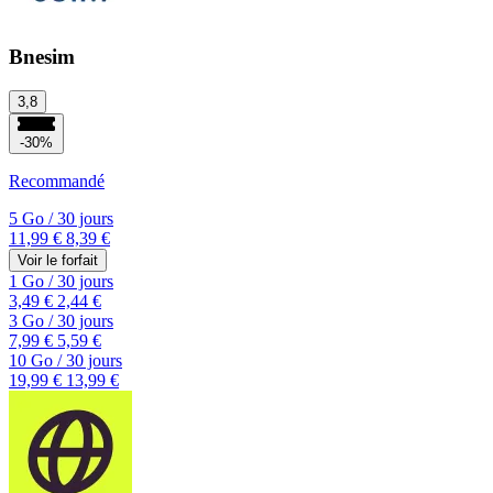
Bnesim
3,8
-30%
Recommandé
5 Go
/
30 jours
11,99 €
8,39 €
Voir le forfait
1 Go
/
30 jours
3,49 €
2,44 €
3 Go
/
30 jours
7,99 €
5,59 €
10 Go
/
30 jours
19,99 €
13,99 €