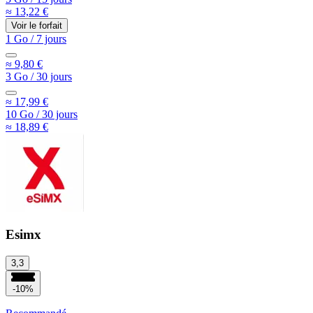
≈ 13,22 €
Voir le forfait
1 Go
/
7 jours
≈ 9,80 €
3 Go
/
30 jours
≈ 17,99 €
10 Go
/
30 jours
≈ 18,89 €
Esimx
3,3
-10%