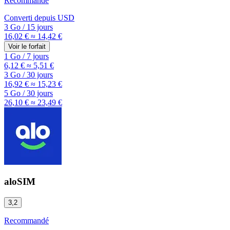
Recommandé
Converti depuis
USD
3 Go
/
15 jours
16,02 €
≈ 14,42 €
Voir le forfait
1 Go
/
7 jours
6,12 €
≈ 5,51 €
3 Go
/
30 jours
16,92 €
≈ 15,23 €
5 Go
/
30 jours
26,10 €
≈ 23,49 €
aloSIM
3,2
Recommandé