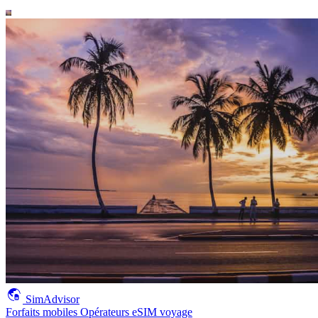
SimAdvisor
Forfaits mobiles
Opérateurs
eSIM voyage