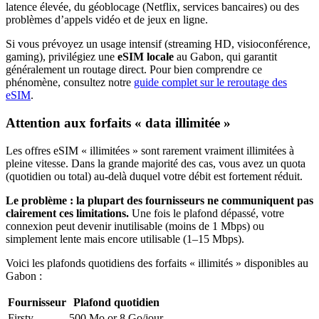
latence élevée, du géoblocage (Netflix, services bancaires) ou des
problèmes d’appels vidéo et de jeux en ligne.
Si vous prévoyez un usage intensif (streaming HD, visioconférence,
gaming), privilégiez une
eSIM locale
au Gabon
, qui garantit
généralement un routage direct. Pour bien comprendre ce
phénomène, consultez notre
guide complet sur le reroutage des
eSIM
.
Attention aux forfaits « data illimitée »
Les offres eSIM « illimitées » sont rarement vraiment illimitées à
pleine vitesse. Dans la grande majorité des cas, vous avez un quota
(quotidien ou total) au-delà duquel votre débit est fortement réduit.
Le problème : la plupart des fournisseurs ne communiquent pas
clairement ces limitations.
Une fois le plafond dépassé, votre
connexion peut devenir inutilisable (moins de 1 Mbps) ou
simplement lente mais encore utilisable (1–15 Mbps).
Voici les plafonds quotidiens des forfaits « illimités » disponibles
au
Gabon
:
Fournisseur
Plafond quotidien
Firsty
500 Mo or 8 Go
/jour