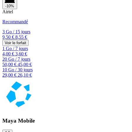
-10%
Airtel
Recommandé
3 Go
/
15 jours
9,50 €
8,55 €
Voir le forfait
1 Go
/
7 jours
4,00 €
3,60 €
20 Go
/
7 jours
50,00 €
45,00 €
10 Go
/
30 jours
29,00 €
26,10 €
Maya Mobile