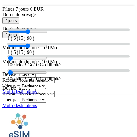
Filtres
7 jours
€ EUR
Durée du voyage
7 jours
Durée du voyage
7 jours
1 j
5 j
15 j
90 j
Volume de données
100 Mo
1 j
5 j
15 j
90 j
Volume de données
100 Mo
100 Mo
3 Go
10 Go
Illimité
Devise
100 Mo
3 Go
10 Go
Illimité
Réseau
Trier par
Devise
Multi-destinations
Réseau
Trier par
Multi-destinations