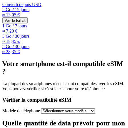
Converti depuis
USD
2 Go
/
15 jours
≈ 13,05 €
Voir le forfait
1 Go
/
7 jours
≈ 7,20 €
3 Go
/
30 jours
≈ 18,45 €
5 Go
/
30 jours
≈ 28,35 €
Votre smartphone est-il compatible eSIM
?
La plupart des smartphones récents sont compatibles avec les eSIM.
Vous pouvez vérifier si c’est le cas pour votre téléphone :
Vérifier la compatibilité eSIM
Modèle de téléphone
Quelle quantité de data prévoir pour mon