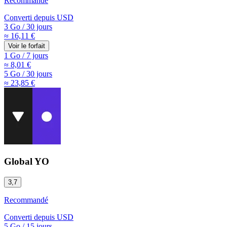
Recommandé
Converti depuis
USD
3 Go
/
30 jours
≈ 16,11 €
Voir le forfait
1 Go
/
7 jours
≈ 8,01 €
5 Go
/
30 jours
≈ 23,85 €
Global YO
3,7
Recommandé
Converti depuis
USD
5 Go
/
15 jours