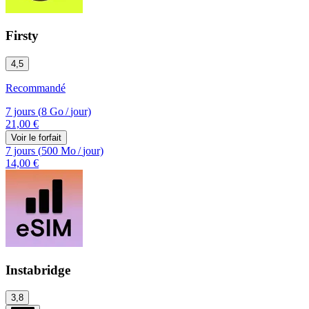
Firsty
4,5
Recommandé
7 jours
(
8 Go
/
jour)
21,00 €
Voir le forfait
7 jours
(
500 Mo
/
jour)
14,00 €
Instabridge
3,8