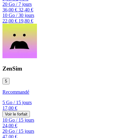
20 Go
/
7 jours
36,00 €
32,40 €
10 Go
/
30 jours
22,00 €
19,80 €
ZenSim
5
Recommandé
5 Go
/
15 jours
17,00 €
Voir le forfait
10 Go
/
15 jours
24,00 €
20 Go
/
15 jours
47,00 €