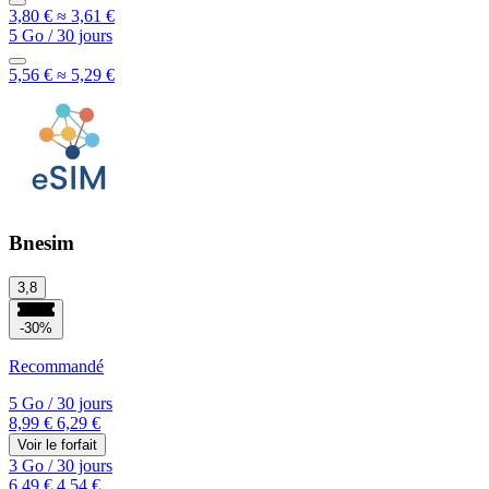
3,80 €
≈ 3,61 €
5 Go
/
30 jours
5,56 €
≈ 5,29 €
Bnesim
3,8
-30%
Recommandé
5 Go
/
30 jours
8,99 €
6,29 €
Voir le forfait
3 Go
/
30 jours
6,49 €
4,54 €