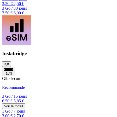
3,20 €
2,56 €
3 Go
/
30 jours
7,50 €
6,00 €
Instabridge
3,8
-10%
Gibtelecom
Recommandé
3 Go
/
15 jours
6,50 €
5,85 €
Voir le forfait
1 Go
/
7 jours
3,00 €
2,70 €