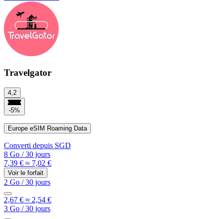
Travelgator
4,2
-5%
Europe eSIM Roaming Data
Converti depuis
SGD
8 Go
/
30 jours
7,39 €
≈ 7,02 €
Voir le forfait
2 Go
/
30 jours
2,67 €
≈ 2,54 €
3 Go
/
30 jours