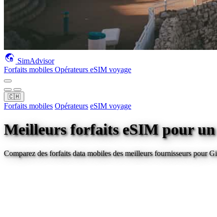
SimAdvisor
Forfaits mobiles
Opérateurs
eSIM voyage
🇨🇭
Forfaits mobiles
Opérateurs
eSIM voyage
Meilleurs forfaits eSIM pour u
Comparez des forfaits data mobiles des meilleurs fournisseurs pour
Gi