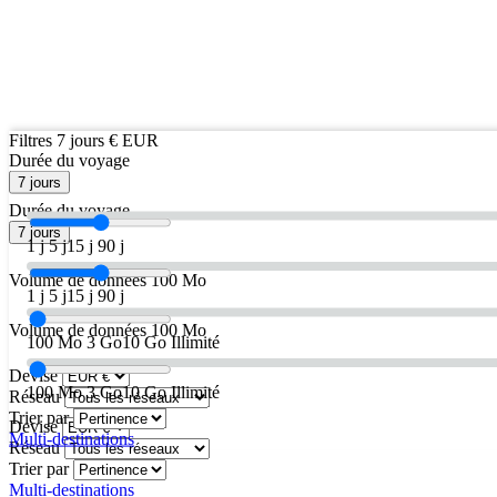
Filtres
7 jours
€ EUR
Durée du voyage
7 jours
Durée du voyage
7 jours
1 j
5 j
15 j
90 j
Volume de données
100 Mo
1 j
5 j
15 j
90 j
Volume de données
100 Mo
100 Mo
3 Go
10 Go
Illimité
Devise
100 Mo
3 Go
10 Go
Illimité
Réseau
Trier par
Devise
Multi-destinations
Réseau
Trier par
Multi-destinations