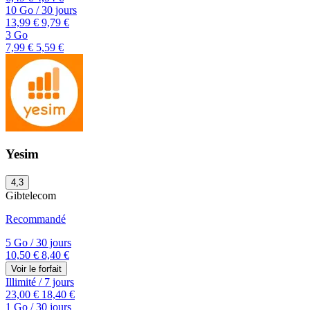
10 Go
/
30 jours
13,99 €
9,79 €
3 Go
7,99 €
5,59 €
Yesim
4,3
Gibtelecom
Recommandé
5 Go
/
30 jours
10,50 €
8,40 €
Voir le forfait
Illimité
/
7 jours
23,00 €
18,40 €
1 Go
/
30 jours