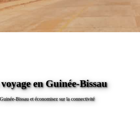
n voyage
en Guinée-Bissau
 Guinée-Bissau
et économisez sur la connectivité