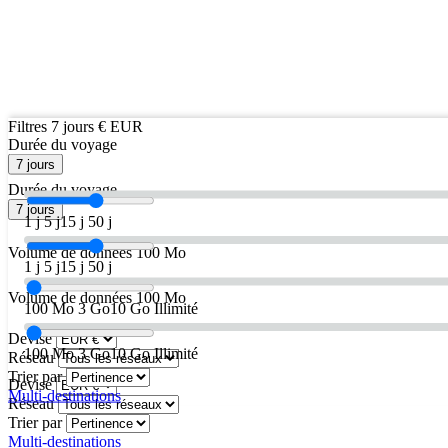
Filtres
7 jours
€ EUR
Durée du voyage
7 jours
Durée du voyage
7 jours
1 j
5 j
15 j
50 j
Volume de données
100 Mo
1 j
5 j
15 j
50 j
Volume de données
100 Mo
100 Mo
3 Go
10 Go
Illimité
Devise
100 Mo
3 Go
10 Go
Illimité
Réseau
Trier par
Devise
Multi-destinations
Réseau
Trier par
Multi-destinations