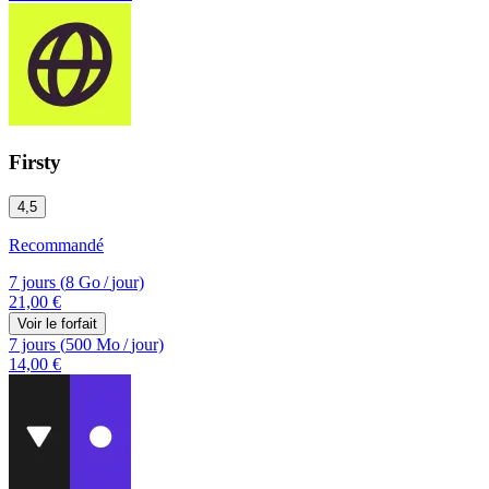
Firsty
4,5
Recommandé
7 jours
(
8 Go
/
jour)
21,00 €
Voir le forfait
7 jours
(
500 Mo
/
jour)
14,00 €