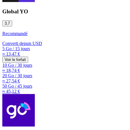
Global YO
3,7
Recommandé
Converti depuis
USD
5 Go
/
15 jours
≈ 13,47 €
Voir le forfait
10 Go
/
30 jours
≈ 18,74 €
20 Go
/
30 jours
≈ 27,54 €
50 Go
/
45 jours
≈ 45,12 €