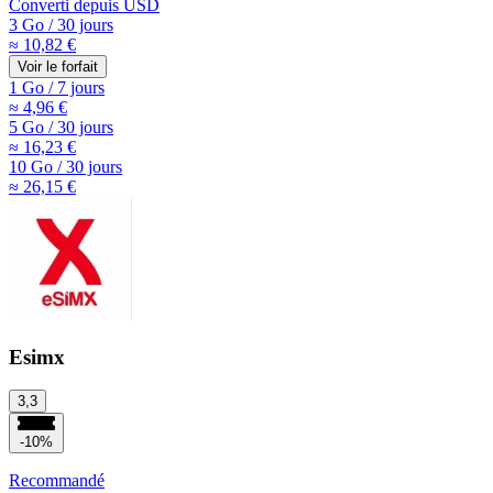
Converti depuis
USD
3 Go
/
30 jours
≈ 10,82 €
Voir le forfait
1 Go
/
7 jours
≈ 4,96 €
5 Go
/
30 jours
≈ 16,23 €
10 Go
/
30 jours
≈ 26,15 €
Esimx
3,3
-10%
Recommandé