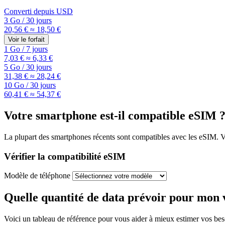
Converti depuis
USD
3 Go
/
30 jours
20,56 €
≈ 18,50 €
Voir le forfait
1 Go
/
7 jours
7,03 €
≈ 6,33 €
5 Go
/
30 jours
31,38 €
≈ 28,24 €
10 Go
/
30 jours
60,41 €
≈ 54,37 €
Votre smartphone est-il compatible eSIM 
La plupart des smartphones récents sont compatibles avec les eSIM. Vou
Vérifier la compatibilité eSIM
Modèle de téléphone
Quelle quantité de data prévoir pour mon 
Voici un tableau de référence pour vous aider à mieux estimer vos be