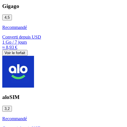
Gigago
4,5
Recommandé
Converti depuis
USD
1 Go
/
7 jours
≈ 8,93 €
Voir le forfait
aloSIM
3,2
Recommandé