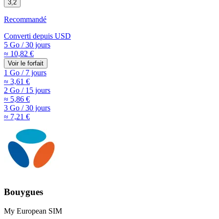
3,2
Recommandé
Converti depuis
USD
5 Go
/
30 jours
≈ 10,82 €
Voir le forfait
1 Go
/
7 jours
≈ 3,61 €
2 Go
/
15 jours
≈ 5,86 €
3 Go
/
30 jours
≈ 7,21 €
Bouygues
My European SIM