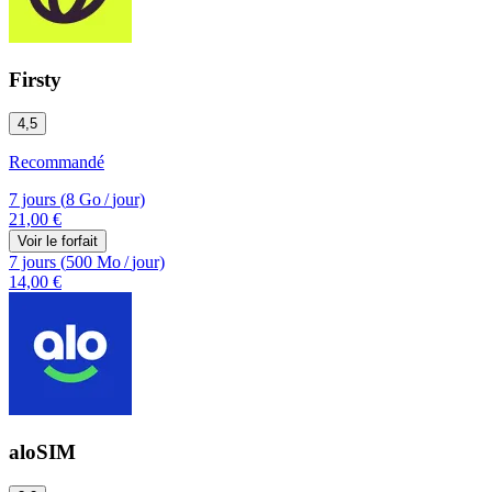
Firsty
4,5
Recommandé
7 jours
(
8 Go
/
jour)
21,00 €
Voir le forfait
7 jours
(
500 Mo
/
jour)
14,00 €
aloSIM