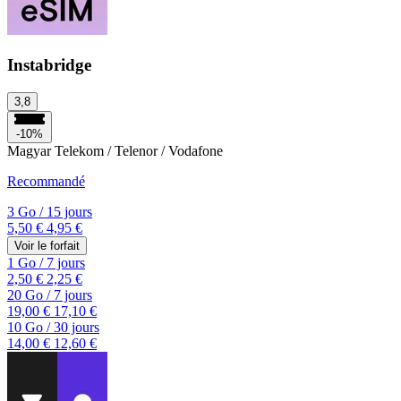
Instabridge
3,8
-10%
Magyar Telekom / Telenor / Vodafone
Recommandé
3 Go
/
15 jours
5,50 €
4,95 €
Voir le forfait
1 Go
/
7 jours
2,50 €
2,25 €
20 Go
/
7 jours
19,00 €
17,10 €
10 Go
/
30 jours
14,00 €
12,60 €