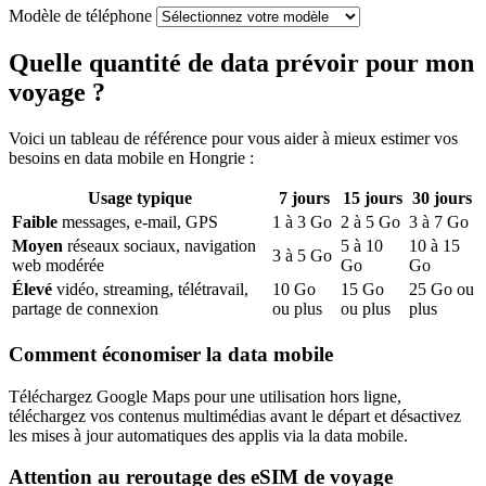
Modèle de téléphone
Quelle quantité de data prévoir pour mon
voyage ?
Voici un tableau de référence pour vous aider à mieux estimer vos
besoins en data mobile
en Hongrie
:
Usage typique
7
jours
15
jours
30
jours
Faible
messages, e-mail, GPS
1
à
3
Go
2
à
5
Go
3
à
7
Go
Moyen
réseaux sociaux, navigation
5
à
10
10
à
15
3
à
5
Go
web modérée
Go
Go
Élevé
vidéo, streaming, télétravail,
10
Go
15
Go
25
Go ou
partage de connexion
ou plus
ou plus
plus
Comment économiser la data mobile
Téléchargez Google Maps pour une utilisation hors ligne,
téléchargez vos contenus multimédias avant le départ et désactivez
les mises à jour automatiques des applis via la data mobile.
Attention au reroutage des eSIM de voyage