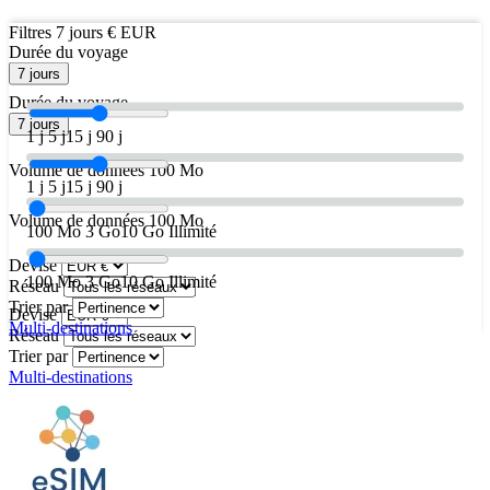
Filtres
7 jours
€ EUR
Durée du voyage
7 jours
Durée du voyage
7 jours
1 j
5 j
15 j
90 j
Volume de données
100 Mo
1 j
5 j
15 j
90 j
Volume de données
100 Mo
100 Mo
3 Go
10 Go
Illimité
Devise
100 Mo
3 Go
10 Go
Illimité
Réseau
Trier par
Devise
Multi-destinations
Réseau
Trier par
Multi-destinations