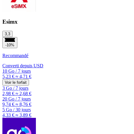
Esimx
3,3
-10%
Recommandé
Converti depuis
USD
10 Go
/
7 jours
5,23 €
≈ 4,71 €
Voir le forfait
3 Go
/
7 jours
2,98 €
≈ 2,68 €
20 Go
/
7 jours
9,74 €
≈ 8,76 €
5 Go
/
30 jours
4,33 €
≈ 3,89 €