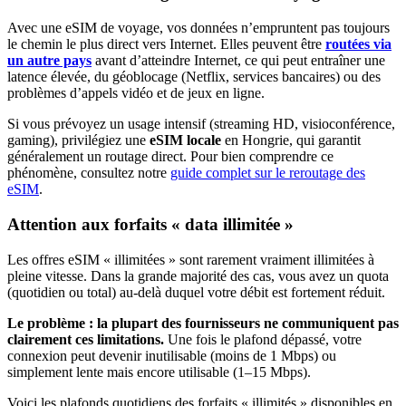
Avec une eSIM de voyage, vos données n’empruntent pas toujours
le chemin le plus direct vers Internet. Elles peuvent être
routées via
un autre pays
avant d’atteindre Internet, ce qui peut entraîner une
latence élevée, du géoblocage (Netflix, services bancaires) ou des
problèmes d’appels vidéo et de jeux en ligne.
Si vous prévoyez un usage intensif (streaming HD, visioconférence,
gaming), privilégiez une
eSIM locale
en Hongrie
, qui garantit
généralement un routage direct. Pour bien comprendre ce
phénomène, consultez notre
guide complet sur le reroutage des
eSIM
.
Attention aux forfaits « data illimitée »
Les offres eSIM « illimitées » sont rarement vraiment illimitées à
pleine vitesse. Dans la grande majorité des cas, vous avez un quota
(quotidien ou total) au-delà duquel votre débit est fortement réduit.
Le problème : la plupart des fournisseurs ne communiquent pas
clairement ces limitations.
Une fois le plafond dépassé, votre
connexion peut devenir inutilisable (moins de 1 Mbps) ou
simplement lente mais encore utilisable (1–15 Mbps).
Voici les plafonds quotidiens des forfaits « illimités » disponibles
en