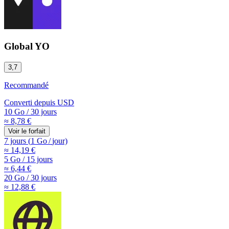
Global YO
3,7
Recommandé
Converti depuis
USD
10 Go
/
30 jours
≈ 8,78 €
Voir le forfait
7 jours
(
1 Go
/
jour)
≈ 14,19 €
5 Go
/
15 jours
≈ 6,44 €
20 Go
/
30 jours
≈ 12,88 €