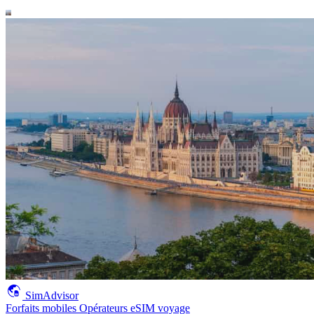
SimAdvisor
Forfaits mobiles
Opérateurs
eSIM voyage