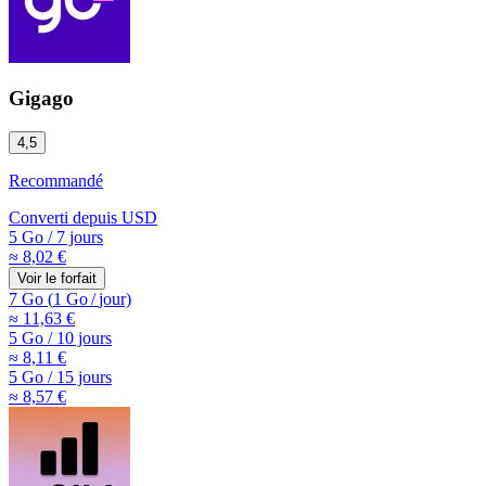
Gigago
4,5
Recommandé
Converti depuis
USD
5 Go
/
7 jours
≈ 8,02 €
Voir le forfait
7 Go
(
1 Go
/
jour)
≈ 11,63 €
5 Go
/
10 jours
≈ 8,11 €
5 Go
/
15 jours
≈ 8,57 €