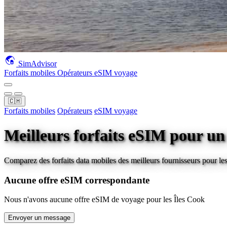
SimAdvisor
Forfaits mobiles
Opérateurs
eSIM voyage
🇨🇭
Forfaits mobiles
Opérateurs
eSIM voyage
Meilleurs forfaits eSIM pour u
Comparez des forfaits data mobiles des meilleurs fournisseurs pour
le
Aucune offre eSIM correspondante
Nous n'avons aucune offre eSIM de voyage pour
les Îles Cook
Envoyer un message