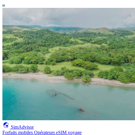
SimAdvisor
Forfaits mobiles
Opérateurs
eSIM voyage