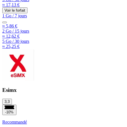
≈ 17,13 €
Voir le forfait
1 Go
/
7 jours
≈ 5,86 €
2 Go
/
15 jours
≈ 12,62 €
5 Go
/
30 jours
≈ 25,25 €
Esimx
3,3
-10%
Recommandé