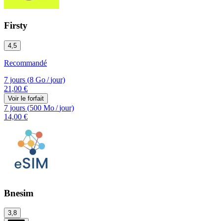
Firsty
4,5
Recommandé
7 jours
(
8 Go
/
jour)
21,00 €
Voir le forfait
7 jours
(
500 Mo
/
jour)
14,00 €
Bnesim
3,8