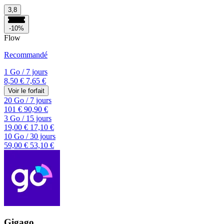
3,8
-10%
Flow
Recommandé
1 Go
/
7 jours
8,50 €
7,65 €
Voir le forfait
20 Go
/
7 jours
101 €
90,90 €
3 Go
/
15 jours
19,00 €
17,10 €
10 Go
/
30 jours
59,00 €
53,10 €
Gigago