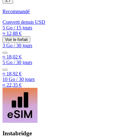
3,7
Recommandé
Converti depuis
USD
5 Go
/
15 jours
≈ 12,88 €
Voir le forfait
3 Go
/
30 jours
≈ 18,02 €
5 Go
/
30 jours
≈ 18,92 €
10 Go
/
30 jours
≈ 22,35 €
Instabridge