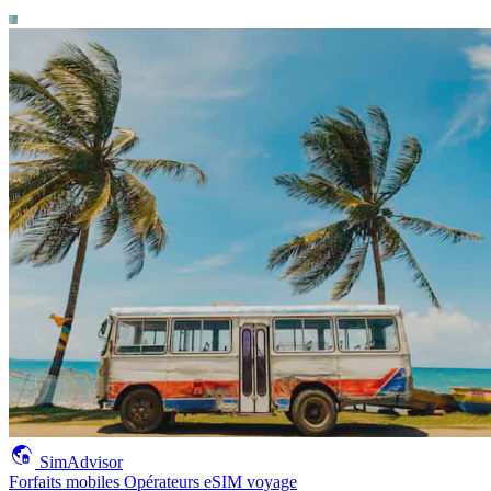
SimAdvisor
Forfaits mobiles
Opérateurs
eSIM voyage