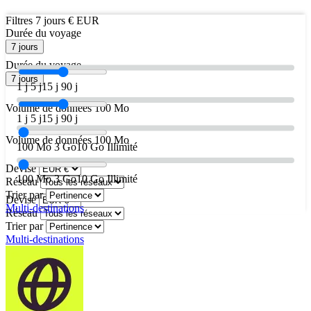
Filtres
7 jours
€ EUR
Durée du voyage
7 jours
Durée du voyage
7 jours
1 j
5 j
15 j
90 j
Volume de données
100 Mo
1 j
5 j
15 j
90 j
Volume de données
100 Mo
100 Mo
3 Go
10 Go
Illimité
Devise
100 Mo
3 Go
10 Go
Illimité
Réseau
Trier par
Devise
Multi-destinations
Réseau
Trier par
Multi-destinations