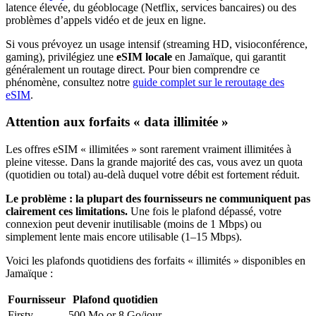
latence élevée, du géoblocage (Netflix, services bancaires) ou des
problèmes d’appels vidéo et de jeux en ligne.
Si vous prévoyez un usage intensif (streaming HD, visioconférence,
gaming), privilégiez une
eSIM locale
en Jamaïque
, qui garantit
généralement un routage direct. Pour bien comprendre ce
phénomène, consultez notre
guide complet sur le reroutage des
eSIM
.
Attention aux forfaits « data illimitée »
Les offres eSIM « illimitées » sont rarement vraiment illimitées à
pleine vitesse. Dans la grande majorité des cas, vous avez un quota
(quotidien ou total) au-delà duquel votre débit est fortement réduit.
Le problème : la plupart des fournisseurs ne communiquent pas
clairement ces limitations.
Une fois le plafond dépassé, votre
connexion peut devenir inutilisable (moins de 1 Mbps) ou
simplement lente mais encore utilisable (1–15 Mbps).
Voici les plafonds quotidiens des forfaits « illimités » disponibles
en
Jamaïque
:
Fournisseur
Plafond quotidien
Firsty
500 Mo or 8 Go
/jour