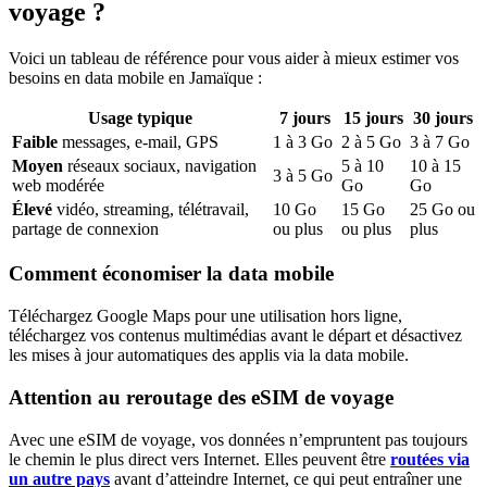
voyage ?
Voici un tableau de référence pour vous aider à mieux estimer vos
besoins en data mobile
en Jamaïque
:
Usage typique
7
jours
15
jours
30
jours
Faible
messages, e-mail, GPS
1
à
3
Go
2
à
5
Go
3
à
7
Go
Moyen
réseaux sociaux, navigation
5
à
10
10
à
15
3
à
5
Go
web modérée
Go
Go
Élevé
vidéo, streaming, télétravail,
10
Go
15
Go
25
Go ou
partage de connexion
ou plus
ou plus
plus
Comment économiser la data mobile
Téléchargez Google Maps pour une utilisation hors ligne,
téléchargez vos contenus multimédias avant le départ et désactivez
les mises à jour automatiques des applis via la data mobile.
Attention au reroutage des eSIM de voyage
Avec une eSIM de voyage, vos données n’empruntent pas toujours
le chemin le plus direct vers Internet. Elles peuvent être
routées via
un autre pays
avant d’atteindre Internet, ce qui peut entraîner une