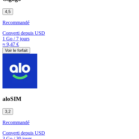
4,5
Recommandé
Converti depuis
USD
1 Go
/
7 jours
≈ 9,47 €
Voir le forfait
aloSIM
3,2
Recommandé
Converti depuis
USD
3 Go
/
30 jours