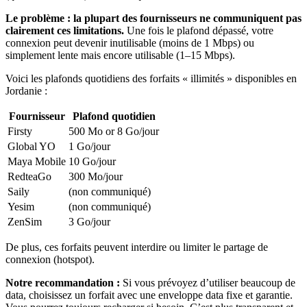
Le problème : la plupart des fournisseurs ne communiquent pas
clairement ces limitations.
Une fois le plafond dépassé, votre
connexion peut devenir inutilisable (moins de 1 Mbps) ou
simplement lente mais encore utilisable (1–15 Mbps).
Voici les plafonds quotidiens des forfaits « illimités » disponibles
en
Jordanie
:
Fournisseur
Plafond quotidien
Firsty
500 Mo or 8 Go
/jour
Global YO
1 Go
/jour
Maya Mobile
10 Go
/jour
RedteaGo
300 Mo
/jour
Saily
(non communiqué)
Yesim
(non communiqué)
ZenSim
3 Go
/jour
De plus, ces forfaits peuvent interdire ou limiter le partage de
connexion (hotspot).
Notre recommandation :
Si vous prévoyez d’utiliser beaucoup de
data, choisissez un forfait avec une enveloppe data fixe et garantie.