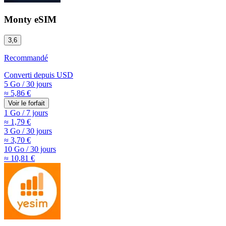
Monty eSIM
3,6
Recommandé
Converti depuis
USD
5 Go
/
30 jours
≈ 5,86 €
Voir le forfait
1 Go
/
7 jours
≈ 1,79 €
3 Go
/
30 jours
≈ 3,70 €
10 Go
/
30 jours
≈ 10,81 €