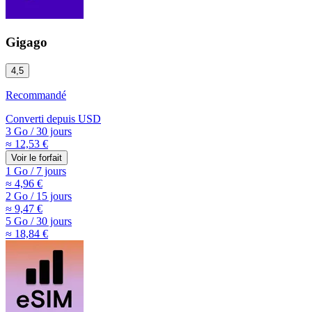
Gigago
4,5
Recommandé
Converti depuis
USD
3 Go
/
30 jours
≈ 12,53 €
Voir le forfait
1 Go
/
7 jours
≈ 4,96 €
2 Go
/
15 jours
≈ 9,47 €
5 Go
/
30 jours
≈ 18,84 €