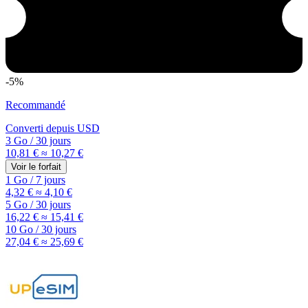
-5%
Recommandé
Converti depuis
USD
3 Go
/
30 jours
10,81 €
≈ 10,27 €
Voir le forfait
1 Go
/
7 jours
4,32 €
≈ 4,10 €
5 Go
/
30 jours
16,22 €
≈ 15,41 €
10 Go
/
30 jours
27,04 €
≈ 25,69 €