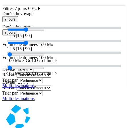
Filtres
7 jours
€ EUR
Durée du voyage
7 jours
Durée du voyage
7 jours
1 j
5 j
15 j
90 j
Volume de données
100 Mo
1 j
5 j
15 j
90 j
Volume de données
100 Mo
100 Mo
3 Go
10 Go
Illimité
Devise
100 Mo
3 Go
10 Go
Illimité
Réseau
Trier par
Devise
Multi-destinations
Réseau
Trier par
Multi-destinations