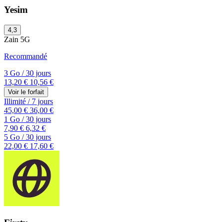
Yesim
4,3
Zain
5G
Recommandé
3 Go
/
30 jours
13,20 €
10,56 €
Voir le forfait
Illimité
/
7 jours
45,00 €
36,00 €
1 Go
/
30 jours
7,90 €
6,32 €
5 Go
/
30 jours
22,00 €
17,60 €