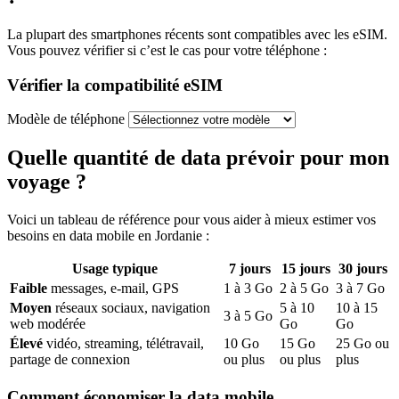
La plupart des smartphones récents sont compatibles avec les eSIM.
Vous pouvez vérifier si c’est le cas pour votre téléphone :
Vérifier la compatibilité eSIM
Modèle de téléphone
Quelle quantité de data prévoir pour mon
voyage ?
Voici un tableau de référence pour vous aider à mieux estimer vos
besoins en data mobile
en Jordanie
:
Usage typique
7
jours
15
jours
30
jours
Faible
messages, e-mail, GPS
1
à
3
Go
2
à
5
Go
3
à
7
Go
Moyen
réseaux sociaux, navigation
5
à
10
10
à
15
3
à
5
Go
web modérée
Go
Go
Élevé
vidéo, streaming, télétravail,
10
Go
15
Go
25
Go ou
partage de connexion
ou plus
ou plus
plus
Comment économiser la data mobile