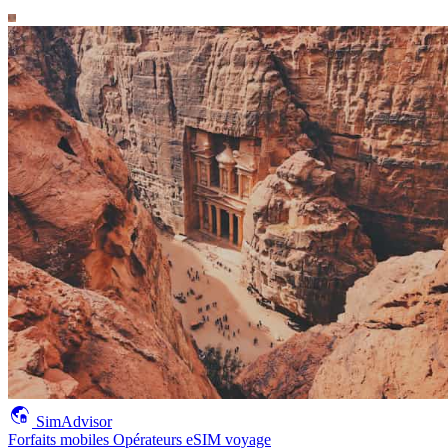
SimAdvisor
Forfaits mobiles
Opérateurs
eSIM voyage