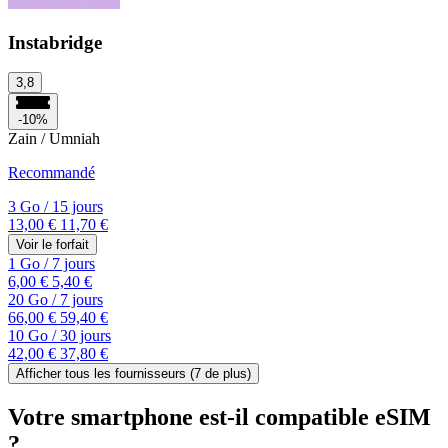
Instabridge
3,8
-10%
Zain / Umniah
Recommandé
3 Go
/
15 jours
13,00 €
11,70 €
Voir le forfait
1 Go
/
7 jours
6,00 €
5,40 €
20 Go
/
7 jours
66,00 €
59,40 €
10 Go
/
30 jours
42,00 €
37,80 €
Afficher tous les fournisseurs (
7
de plus)
Votre smartphone est-il compatible eSIM
?