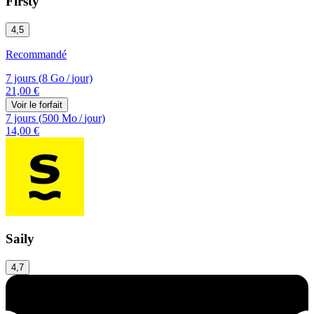
Firsty
4,5
Recommandé
7 jours
(
8 Go
/
jour)
21,00 €
Voir le forfait
7 jours
(
500 Mo
/
jour)
14,00 €
Saily
4,7