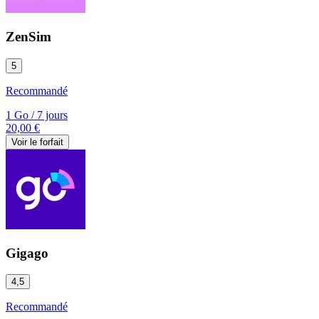
ZenSim
5
Recommandé
1 Go
/
7 jours
20,00 €
Voir le forfait
Gigago
4,5
Recommandé