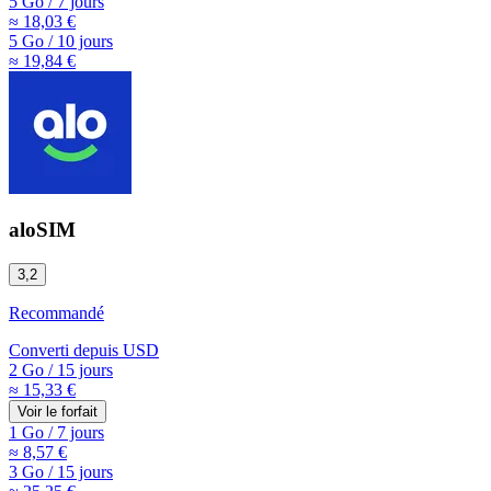
5 Go
/
7 jours
≈ 18,03 €
5 Go
/
10 jours
≈ 19,84 €
aloSIM
3,2
Recommandé
Converti depuis
USD
2 Go
/
15 jours
≈ 15,33 €
Voir le forfait
1 Go
/
7 jours
≈ 8,57 €
3 Go
/
15 jours