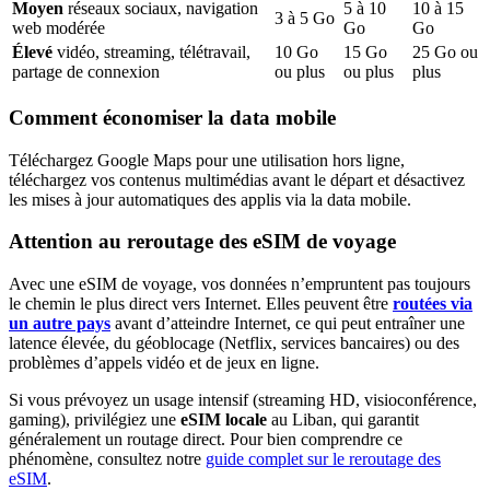
Moyen
réseaux sociaux, navigation
5
à
10
10
à
15
3
à
5
Go
web modérée
Go
Go
Élevé
vidéo, streaming, télétravail,
10
Go
15
Go
25
Go ou
partage de connexion
ou plus
ou plus
plus
Comment économiser la data mobile
Téléchargez Google Maps pour une utilisation hors ligne,
téléchargez vos contenus multimédias avant le départ et désactivez
les mises à jour automatiques des applis via la data mobile.
Attention au reroutage des eSIM de voyage
Avec une eSIM de voyage, vos données n’empruntent pas toujours
le chemin le plus direct vers Internet. Elles peuvent être
routées via
un autre pays
avant d’atteindre Internet, ce qui peut entraîner une
latence élevée, du géoblocage (Netflix, services bancaires) ou des
problèmes d’appels vidéo et de jeux en ligne.
Si vous prévoyez un usage intensif (streaming HD, visioconférence,
gaming), privilégiez une
eSIM locale
au Liban
, qui garantit
généralement un routage direct. Pour bien comprendre ce
phénomène, consultez notre
guide complet sur le reroutage des
eSIM
.