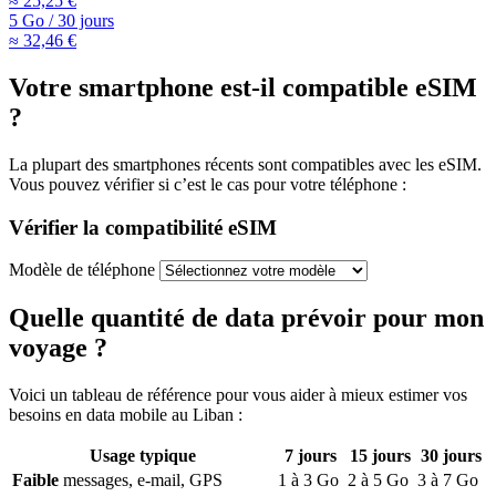
≈ 25,25 €
5 Go
/
30 jours
≈ 32,46 €
Votre smartphone est-il compatible eSIM
?
La plupart des smartphones récents sont compatibles avec les eSIM.
Vous pouvez vérifier si c’est le cas pour votre téléphone :
Vérifier la compatibilité eSIM
Modèle de téléphone
Quelle quantité de data prévoir pour mon
voyage ?
Voici un tableau de référence pour vous aider à mieux estimer vos
besoins en data mobile
au Liban
:
Usage typique
7
jours
15
jours
30
jours
Faible
messages, e-mail, GPS
1
à
3
Go
2
à
5
Go
3
à
7
Go