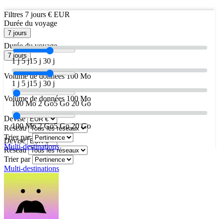
Filtres
7 jours
€ EUR
Durée du voyage
7 jours
Durée du voyage
7 jours
1 j
5 j
15 j
30 j
Volume de données
100 Mo
1 j
5 j
15 j
30 j
Volume de données
100 Mo
100 Mo
2 Go
5 Go
20 Go
Devise
100 Mo
2 Go
5 Go
20 Go
Réseau
Trier par
Devise
Multi-destinations
Réseau
Trier par
Multi-destinations