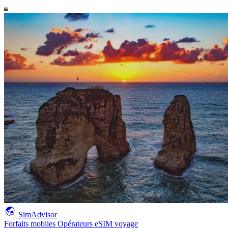
SimAdvisor
Forfaits mobiles
Opérateurs
eSIM voyage