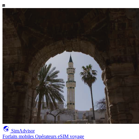
SimAdvisor
Forfaits mobiles
Opérateurs
eSIM voyage