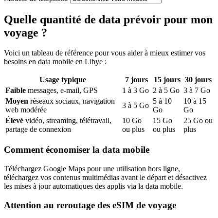
Quelle quantité de data prévoir pour mon
voyage ?
Voici un tableau de référence pour vous aider à mieux estimer vos
besoins en data mobile
en Libye
:
Usage typique
7
jours
15
jours
30
jours
Faible
messages, e-mail, GPS
1
à
3
Go
2
à
5
Go
3
à
7
Go
Moyen
réseaux sociaux, navigation
5
à
10
10
à
15
3
à
5
Go
web modérée
Go
Go
Élevé
vidéo, streaming, télétravail,
10
Go
15
Go
25
Go ou
partage de connexion
ou plus
ou plus
plus
Comment économiser la data mobile
Téléchargez Google Maps pour une utilisation hors ligne,
téléchargez vos contenus multimédias avant le départ et désactivez
les mises à jour automatiques des applis via la data mobile.
Attention au reroutage des eSIM de voyage