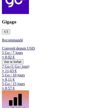
Gigago
4,5
Recommandé
Converti depuis
USD
5 Go
/
7 jours
≈ 8,02 €
Voir le forfait
7 Go
(
1 Go
/
jour)
≈ 11,63 €
5 Go
/
10 jours
≈ 8,11 €
5 Go
/
15 jours
≈ 8,57 €