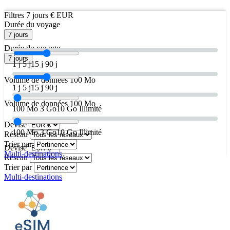
Filtres
7 jours
€ EUR
Durée du voyage
7 jours
Durée du voyage
7 jours
1 j
5 j
15 j
90 j
Volume de données
100 Mo
1 j
5 j
15 j
90 j
Volume de données
100 Mo
100 Mo
3 Go
10 Go
Illimité
Devise
100 Mo
3 Go
10 Go
Illimité
Réseau
Trier par
Devise
Multi-destinations
Réseau
Trier par
Multi-destinations