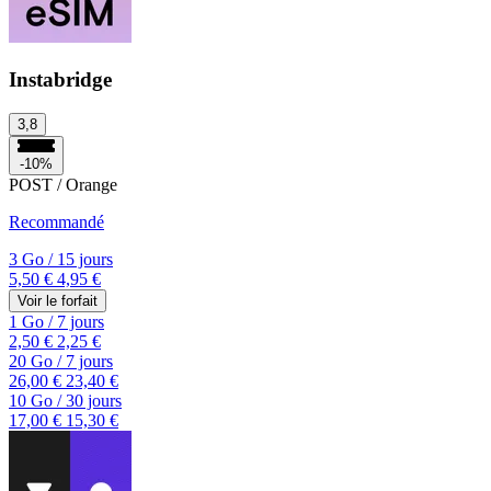
Instabridge
3,8
-10%
POST / Orange
Recommandé
3 Go
/
15 jours
5,50 €
4,95 €
Voir le forfait
1 Go
/
7 jours
2,50 €
2,25 €
20 Go
/
7 jours
26,00 €
23,40 €
10 Go
/
30 jours
17,00 €
15,30 €