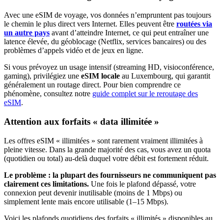
Avec une eSIM de voyage, vos données n’empruntent pas toujours
le chemin le plus direct vers Internet. Elles peuvent être
routées via
un autre pays
avant d’atteindre Internet, ce qui peut entraîner une
latence élevée, du géoblocage (Netflix, services bancaires) ou des
problèmes d’appels vidéo et de jeux en ligne.
Si vous prévoyez un usage intensif (streaming HD, visioconférence,
gaming), privilégiez une
eSIM locale
au Luxembourg
, qui garantit
généralement un routage direct. Pour bien comprendre ce
phénomène, consultez notre
guide complet sur le reroutage des
eSIM
.
Attention aux forfaits « data illimitée »
Les offres eSIM « illimitées » sont rarement vraiment illimitées à
pleine vitesse. Dans la grande majorité des cas, vous avez un quota
(quotidien ou total) au-delà duquel votre débit est fortement réduit.
Le problème : la plupart des fournisseurs ne communiquent pas
clairement ces limitations.
Une fois le plafond dépassé, votre
connexion peut devenir inutilisable (moins de 1 Mbps) ou
simplement lente mais encore utilisable (1–15 Mbps).
Voici les plafonds quotidiens des forfaits « illimités » disponibles
au