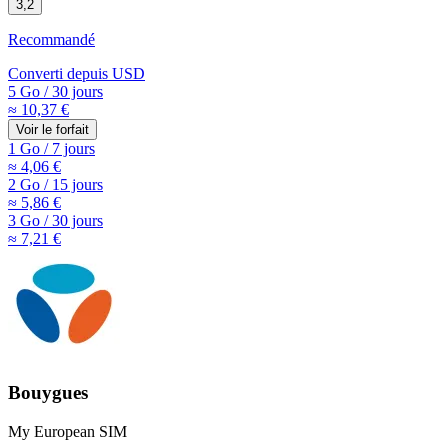
3,2
Recommandé
Converti depuis
USD
5 Go
/
30 jours
≈ 10,37 €
Voir le forfait
1 Go
/
7 jours
≈ 4,06 €
2 Go
/
15 jours
≈ 5,86 €
3 Go
/
30 jours
≈ 7,21 €
Bouygues
My European SIM