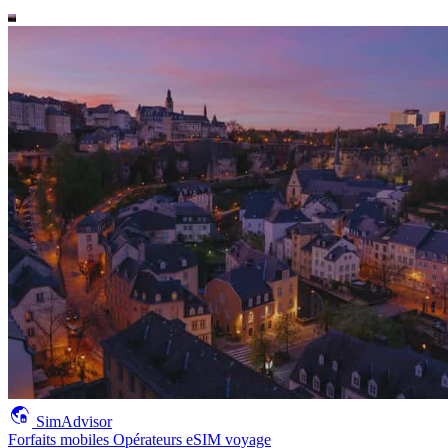
SimAdvisor
Forfaits mobiles
Opérateurs
eSIM voyage