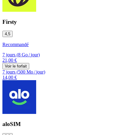
Firsty
4,5
Recommandé
7 jours
(
8 Go
/
jour)
21,00 €
Voir le forfait
7 jours
(
500 Mo
/
jour)
14,00 €
aloSIM