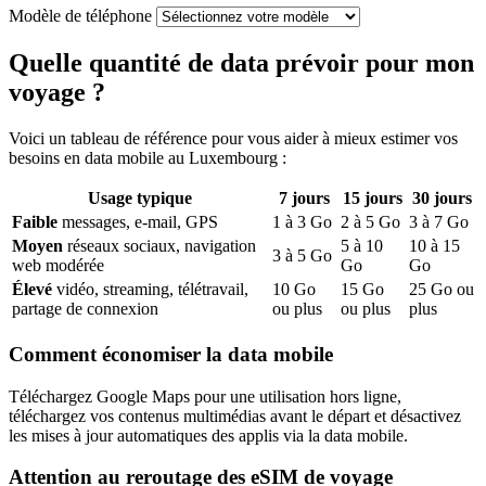
Modèle de téléphone
Quelle quantité de data prévoir pour mon
voyage ?
Voici un tableau de référence pour vous aider à mieux estimer vos
besoins en data mobile
au Luxembourg
:
Usage typique
7
jours
15
jours
30
jours
Faible
messages, e-mail, GPS
1
à
3
Go
2
à
5
Go
3
à
7
Go
Moyen
réseaux sociaux, navigation
5
à
10
10
à
15
3
à
5
Go
web modérée
Go
Go
Élevé
vidéo, streaming, télétravail,
10
Go
15
Go
25
Go ou
partage de connexion
ou plus
ou plus
plus
Comment économiser la data mobile
Téléchargez Google Maps pour une utilisation hors ligne,
téléchargez vos contenus multimédias avant le départ et désactivez
les mises à jour automatiques des applis via la data mobile.
Attention au reroutage des eSIM de voyage