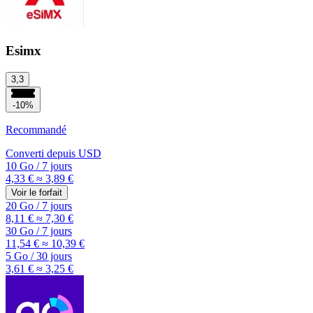
Esimx
3,3
-10%
Recommandé
Converti depuis
USD
10 Go
/
7 jours
4,33 €
≈ 3,89 €
Voir le forfait
20 Go
/
7 jours
8,11 €
≈ 7,30 €
30 Go
/
7 jours
11,54 €
≈ 10,39 €
5 Go
/
30 jours
3,61 €
≈ 3,25 €