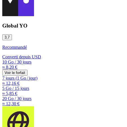
Global YO
3,7
Recommandé
Converti depuis
USD
10 Go
/
30 jours
≈ 8,20 €
Voir le forfait
7 jours
(
1 Go
/
jour)
≈ 12,16 €
5 Go
/
15 jours
≈ 5,85 €
20 Go
/
30 jours
≈ 12,30 €