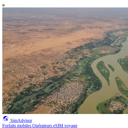
SimAdvisor
Forfaits mobiles
Opérateurs
eSIM voyage