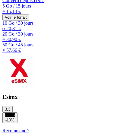
Converti depuis
USD
5 Go
/
15 jours
≈ 15,13 €
Voir le forfait
10 Go
/
30 jours
≈ 20,81 €
20 Go
/
30 jours
≈ 30,90 €
50 Go
/
45 jours
≈ 57,66 €
Esimx
3,3
-10%
Recommandé