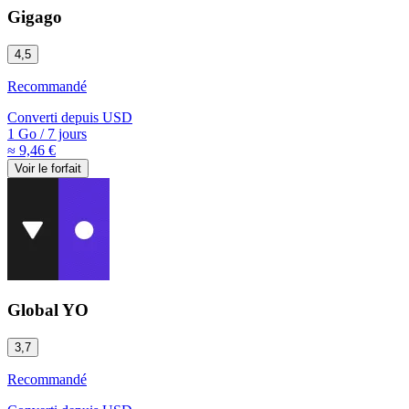
Gigago
4,5
Recommandé
Converti depuis
USD
1 Go
/
7 jours
≈ 9,46 €
Voir le forfait
Global YO
3,7
Recommandé