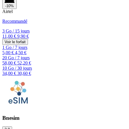
-10%
Airtel
Recommandé
3 Go
/
15 jours
11,00 €
9,90 €
Voir le forfait
1 Go
/
7 jours
5,00 €
4,50 €
20 Go
/
7 jours
58,00 €
52,20 €
10 Go
/
30 jours
34,00 €
30,60 €
Bnesim