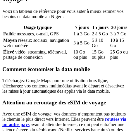
Voici un tableau de référence pour vous aider à mieux estimer vos
besoins en data mobile
au Niger
:
Usage typique
7
jours
15
jours
30
jours
Faible
messages, e-mail, GPS
1
à
3
Go
2
à
5
Go
3
à
7
Go
Moyen
réseaux sociaux, navigation
5
à
10
10
à
15
3
à
5
Go
web modérée
Go
Go
Élevé
vidéo, streaming, télétravail,
10
Go
15
Go
25
Go ou
partage de connexion
ou plus
ou plus
plus
Comment économiser la data mobile
Téléchargez Google Maps pour une utilisation hors ligne,
téléchargez vos contenus multimédias avant le départ et désactivez
les mises à jour automatiques des applis via la data mobile.
Attention au reroutage des eSIM de voyage
Avec une eSIM de voyage, vos données n’empruntent pas toujours
le chemin le plus direct vers Internet. Elles peuvent être
routées via
un autre pays
avant d’atteindre Internet, ce qui peut entraîner une
latence élevée, du géoblocage (Netflix, services bancaires) ou des