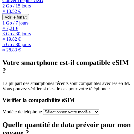
Converti depuis
USD
2 Go
/
15 jours
≈ 13,52 €
Voir le forfait
1 Go
/
7 jours
≈ 7,21 €
3 Go
/
30 jours
≈ 19,82 €
5 Go
/
30 jours
≈ 28,83 €
Votre smartphone est-il compatible eSIM
?
La plupart des smartphones récents sont compatibles avec les eSIM.
Vous pouvez vérifier si c’est le cas pour votre téléphone :
Vérifier la compatibilité eSIM
Modèle de téléphone
Quelle quantité de data prévoir pour mon
voyage ?