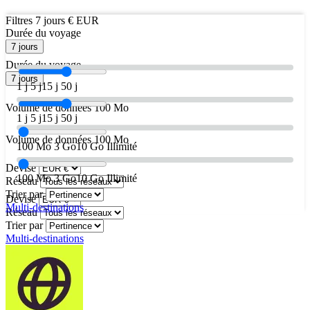
Filtres
7 jours
€ EUR
Durée du voyage
7 jours
Durée du voyage
7 jours
1 j
5 j
15 j
50 j
Volume de données
100 Mo
1 j
5 j
15 j
50 j
Volume de données
100 Mo
100 Mo
3 Go
10 Go
Illimité
Devise
100 Mo
3 Go
10 Go
Illimité
Réseau
Trier par
Devise
Multi-destinations
Réseau
Trier par
Multi-destinations