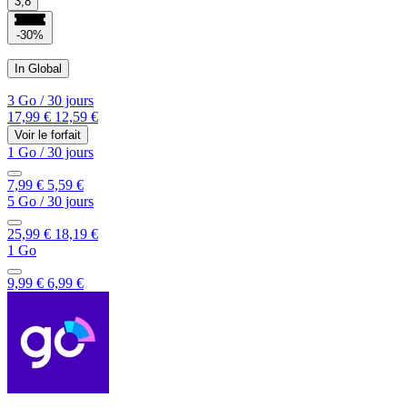
3,8
-30%
In Global
3 Go
/
30 jours
17,99 €
12,59 €
Voir le forfait
1 Go
/
30 jours
7,99 €
5,59 €
5 Go
/
30 jours
25,99 €
18,19 €
1 Go
9,99 €
6,99 €