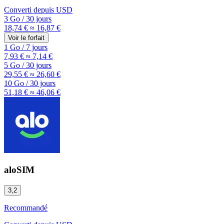
Converti depuis
USD
3 Go
/
30 jours
18,74 €
≈ 16,87 €
Voir le forfait
1 Go
/
7 jours
7,93 €
≈ 7,14 €
5 Go
/
30 jours
29,55 €
≈ 26,60 €
10 Go
/
30 jours
51,18 €
≈ 46,06 €
aloSIM
3,2
Recommandé