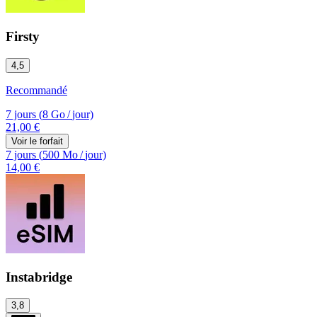
Firsty
4,5
Recommandé
7 jours
(
8 Go
/
jour)
21,00 €
Voir le forfait
7 jours
(
500 Mo
/
jour)
14,00 €
Instabridge
3,8