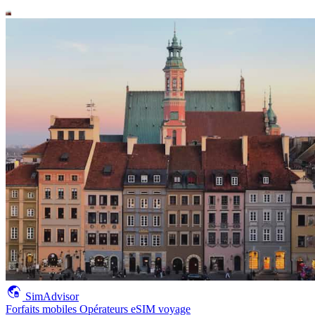
SimAdvisor
Forfaits mobiles
Opérateurs
eSIM voyage