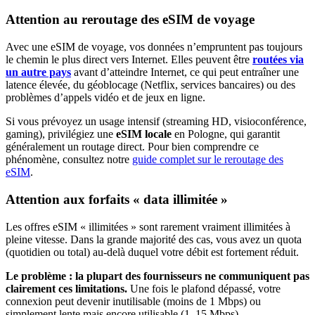
Attention au reroutage des eSIM de voyage
Avec une eSIM de voyage, vos données n’empruntent pas toujours
le chemin le plus direct vers Internet. Elles peuvent être
routées via
un autre pays
avant d’atteindre Internet, ce qui peut entraîner une
latence élevée, du géoblocage (Netflix, services bancaires) ou des
problèmes d’appels vidéo et de jeux en ligne.
Si vous prévoyez un usage intensif (streaming HD, visioconférence,
gaming), privilégiez une
eSIM locale
en Pologne
, qui garantit
généralement un routage direct. Pour bien comprendre ce
phénomène, consultez notre
guide complet sur le reroutage des
eSIM
.
Attention aux forfaits « data illimitée »
Les offres eSIM « illimitées » sont rarement vraiment illimitées à
pleine vitesse. Dans la grande majorité des cas, vous avez un quota
(quotidien ou total) au-delà duquel votre débit est fortement réduit.
Le problème : la plupart des fournisseurs ne communiquent pas
clairement ces limitations.
Une fois le plafond dépassé, votre
connexion peut devenir inutilisable (moins de 1 Mbps) ou
simplement lente mais encore utilisable (1–15 Mbps).