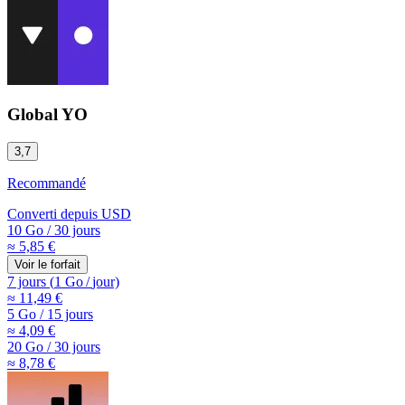
Global YO
3,7
Recommandé
Converti depuis
USD
10 Go
/
30 jours
≈ 5,85 €
Voir le forfait
7 jours
(
1 Go
/
jour)
≈ 11,49 €
5 Go
/
15 jours
≈ 4,09 €
20 Go
/
30 jours
≈ 8,78 €