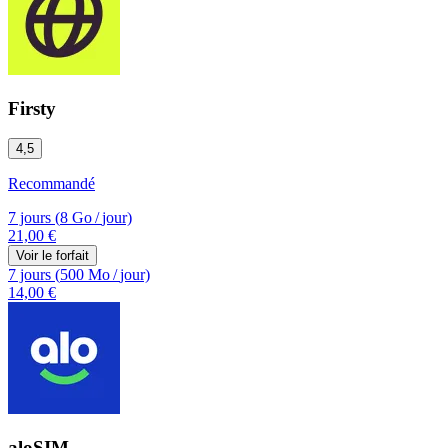
Firsty
4,5
Recommandé
7 jours
(
8 Go
/
jour)
21,00 €
Voir le forfait
7 jours
(
500 Mo
/
jour)
14,00 €
aloSIM