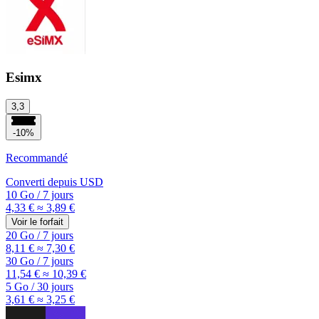
Esimx
3,3
-10%
Recommandé
Converti depuis
USD
10 Go
/
7 jours
4,33 €
≈ 3,89 €
Voir le forfait
20 Go
/
7 jours
8,11 €
≈ 7,30 €
30 Go
/
7 jours
11,54 €
≈ 10,39 €
5 Go
/
30 jours
3,61 €
≈ 3,25 €