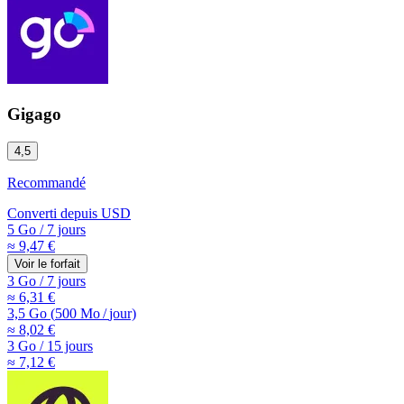
Gigago
4,5
Recommandé
Converti depuis
USD
5 Go
/
7 jours
≈ 9,47 €
Voir le forfait
3 Go
/
7 jours
≈ 6,31 €
3,5 Go
(
500 Mo
/
jour)
≈ 8,02 €
3 Go
/
15 jours
≈ 7,12 €