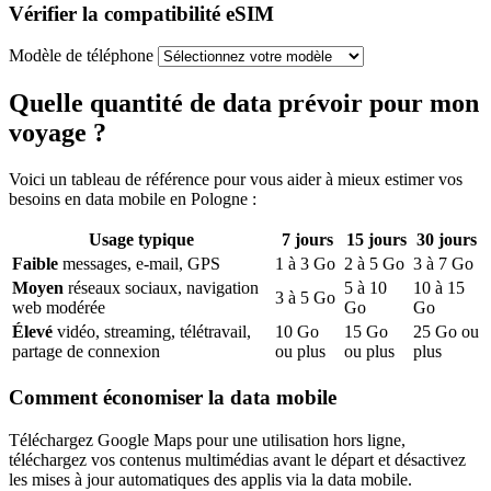
Vérifier la compatibilité eSIM
Modèle de téléphone
Quelle quantité de data prévoir pour mon
voyage ?
Voici un tableau de référence pour vous aider à mieux estimer vos
besoins en data mobile
en Pologne
:
Usage typique
7
jours
15
jours
30
jours
Faible
messages, e-mail, GPS
1
à
3
Go
2
à
5
Go
3
à
7
Go
Moyen
réseaux sociaux, navigation
5
à
10
10
à
15
3
à
5
Go
web modérée
Go
Go
Élevé
vidéo, streaming, télétravail,
10
Go
15
Go
25
Go ou
partage de connexion
ou plus
ou plus
plus
Comment économiser la data mobile
Téléchargez Google Maps pour une utilisation hors ligne,
téléchargez vos contenus multimédias avant le départ et désactivez
les mises à jour automatiques des applis via la data mobile.