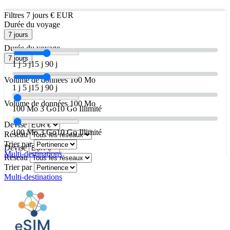
Filtres
7 jours
€ EUR
Durée du voyage
7 jours
Durée du voyage
7 jours
1 j
5 j
15 j
90 j
Volume de données
100 Mo
1 j
5 j
15 j
90 j
Volume de données
100 Mo
100 Mo
3 Go
10 Go
Illimité
Devise
100 Mo
3 Go
10 Go
Illimité
Réseau
Trier par
Devise
Multi-destinations
Réseau
Trier par
Multi-destinations