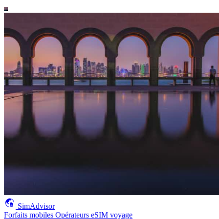
SimAdvisor
Forfaits mobiles
Opérateurs
eSIM voyage