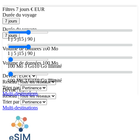
Filtres
7 jours
€ EUR
Durée du voyage
7 jours
Durée du voyage
7 jours
1 j
5 j
15 j
90 j
Volume de données
100 Mo
1 j
5 j
15 j
90 j
Volume de données
100 Mo
100 Mo
3 Go
10 Go
Illimité
Devise
100 Mo
3 Go
10 Go
Illimité
Réseau
Trier par
Devise
Multi-destinations
Réseau
Trier par
Multi-destinations