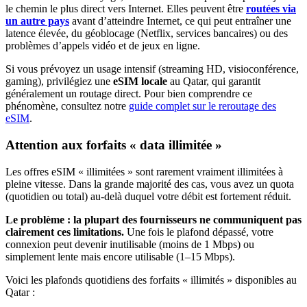
le chemin le plus direct vers Internet. Elles peuvent être
routées via
un autre pays
avant d’atteindre Internet, ce qui peut entraîner une
latence élevée, du géoblocage (Netflix, services bancaires) ou des
problèmes d’appels vidéo et de jeux en ligne.
Si vous prévoyez un usage intensif (streaming HD, visioconférence,
gaming), privilégiez une
eSIM locale
au Qatar
, qui garantit
généralement un routage direct. Pour bien comprendre ce
phénomène, consultez notre
guide complet sur le reroutage des
eSIM
.
Attention aux forfaits « data illimitée »
Les offres eSIM « illimitées » sont rarement vraiment illimitées à
pleine vitesse. Dans la grande majorité des cas, vous avez un quota
(quotidien ou total) au-delà duquel votre débit est fortement réduit.
Le problème : la plupart des fournisseurs ne communiquent pas
clairement ces limitations.
Une fois le plafond dépassé, votre
connexion peut devenir inutilisable (moins de 1 Mbps) ou
simplement lente mais encore utilisable (1–15 Mbps).
Voici les plafonds quotidiens des forfaits « illimités » disponibles
au
Qatar
: