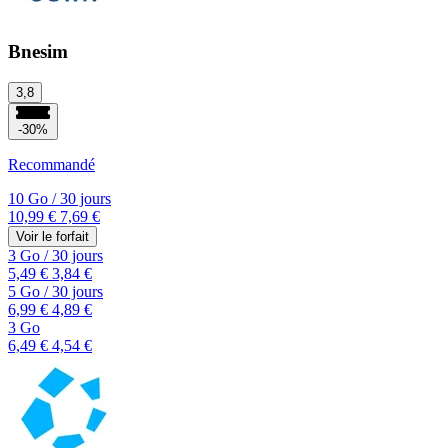
Bnesim
3,8
-30%
Recommandé
10 Go
/
30 jours
10,99 €
7,69 €
Voir le forfait
3 Go
/
30 jours
5,49 €
3,84 €
5 Go
/
30 jours
6,99 €
4,89 €
3 Go
6,49 €
4,54 €