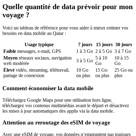
Quelle quantité de data prévoir pour mon
voyage ?
Voici un tableau de référence pour vous aider à mieux estimer vos
besoins en data mobile
au Qatar
:
Usage typique
7
jours
15
jours
30
jours
Faible
messages, e-mail, GPS
1
à
3
Go
2
à
5
Go
3
à
7
Go
Moyen
réseaux sociaux, navigation
5
à
10
10
à
15
3
à
5
Go
web modérée
Go
Go
Élevé
vidéo, streaming, télétravail,
10
Go
15
Go
25
Go ou
partage de connexion
ou plus
ou plus
plus
Comment économiser la data mobile
Téléchargez Google Maps pour une utilisation hors ligne,
téléchargez vos contenus multimédias avant le départ et désactivez
les mises à jour automatiques des applis via la data mobile.
Attention au reroutage des eSIM de voyage
Avec une eSIM de voyage, vos données n’empruntent pas toujours