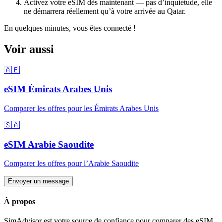
Activez votre eSIM dès maintenant — pas d’inquiétude, elle
ne démarrera réellement qu’à votre arrivée
au Qatar
.
En quelques minutes, vous êtes connecté !
Voir aussi
🇦🇪
eSIM
Émirats Arabes Unis
Comparer les offres pour
les Émirats Arabes Unis
🇸🇦
eSIM
Arabie Saoudite
Comparer les offres pour
l’Arabie Saoudite
Envoyer un message
À propos
SimAdvisor est votre source de confiance pour comparer des eSIM