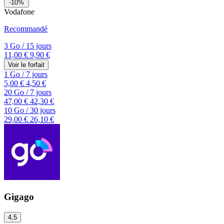
-10%
Vodafone
Recommandé
3 Go
/
15 jours
11,00 €
9,90 €
Voir le forfait
1 Go
/
7 jours
5,00 €
4,50 €
20 Go
/
7 jours
47,00 €
42,30 €
10 Go
/
30 jours
29,00 €
26,10 €
Gigago
4,5