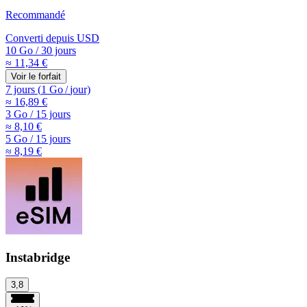
Recommandé
Converti depuis
USD
10 Go
/
30 jours
≈ 11,34 €
Voir le forfait
7 jours
(
1 Go
/
jour)
≈ 16,89 €
3 Go
/
15 jours
≈ 8,10 €
5 Go
/
15 jours
≈ 8,19 €
Instabridge
3,8