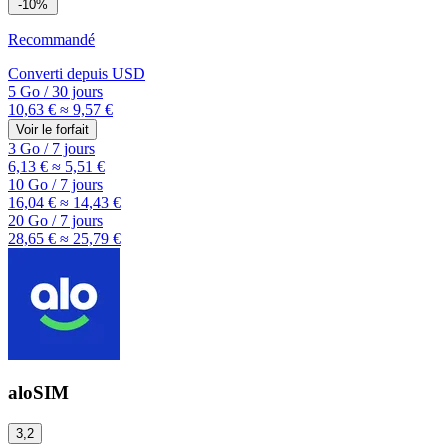
-10%
Recommandé
Converti depuis
USD
5 Go
/
30 jours
10,63 €
≈ 9,57 €
Voir le forfait
3 Go
/
7 jours
6,13 €
≈ 5,51 €
10 Go
/
7 jours
16,04 €
≈ 14,43 €
20 Go
/
7 jours
28,65 €
≈ 25,79 €
aloSIM
3,2