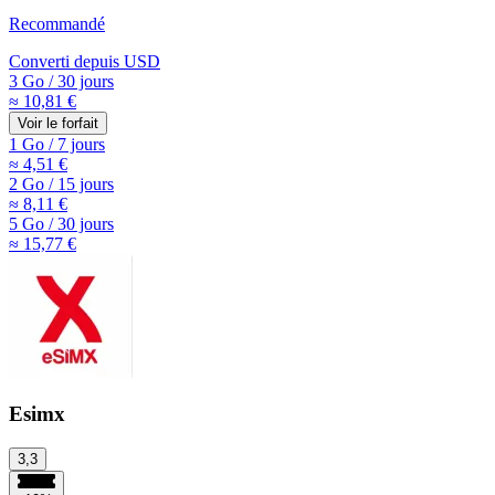
Recommandé
Converti depuis
USD
3 Go
/
30 jours
≈ 10,81 €
Voir le forfait
1 Go
/
7 jours
≈ 4,51 €
2 Go
/
15 jours
≈ 8,11 €
5 Go
/
30 jours
≈ 15,77 €
Esimx
3,3