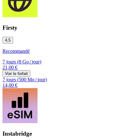
Firsty
4,5
Recommandé
7 jours
(
8 Go
/
jour)
21,00 €
Voir le forfait
7 jours
(
500 Mo
/
jour)
14,00 €
Instabridge