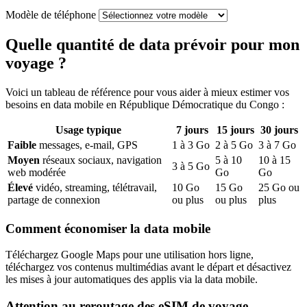
Modèle de téléphone
Quelle quantité de data prévoir pour mon
voyage ?
Voici un tableau de référence pour vous aider à mieux estimer vos
besoins en data mobile
en République Démocratique du Congo
:
Usage typique
7
jours
15
jours
30
jours
Faible
messages, e-mail, GPS
1
à
3
Go
2
à
5
Go
3
à
7
Go
Moyen
réseaux sociaux, navigation
5
à
10
10
à
15
3
à
5
Go
web modérée
Go
Go
Élevé
vidéo, streaming, télétravail,
10
Go
15
Go
25
Go ou
partage de connexion
ou plus
ou plus
plus
Comment économiser la data mobile
Téléchargez Google Maps pour une utilisation hors ligne,
téléchargez vos contenus multimédias avant le départ et désactivez
les mises à jour automatiques des applis via la data mobile.
Attention au reroutage des eSIM de voyage