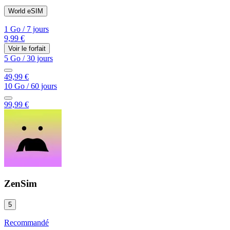
World eSIM
1 Go
/
7 jours
9,99 €
Voir le forfait
5 Go
/
30 jours
49,99 €
10 Go
/
60 jours
99,99 €
ZenSim
5
Recommandé