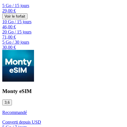
5 Go
/
15 jours
29,00 €
Voir le forfait
10 Go
/
15 jours
46,00 €
20 Go
/
15 jours
71,00 €
5 Go
/
30 jours
30,00 €
Monty eSIM
3,6
Recommandé
Converti depuis
USD