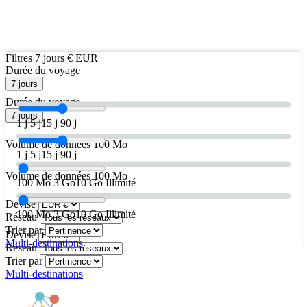
Filtres
7 jours
€ EUR
Durée du voyage
7 jours
Durée du voyage
7 jours
1 j
5 j
15 j
90 j
Volume de données
100 Mo
1 j
5 j
15 j
90 j
Volume de données
100 Mo
100 Mo
3 Go
10 Go
Illimité
Devise
100 Mo
3 Go
10 Go
Illimité
Réseau
Trier par
Devise
Multi-destinations
Réseau
Trier par
Multi-destinations