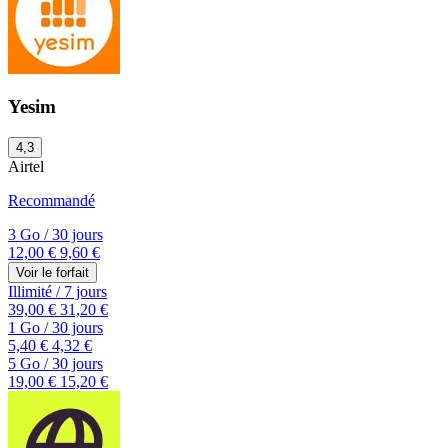
Yesim
4,3
Airtel
Recommandé
3 Go
/
30 jours
12,00 €
9,60 €
Voir le forfait
Illimité
/
7 jours
39,00 €
31,20 €
1 Go
/
30 jours
5,40 €
4,32 €
5 Go
/
30 jours
19,00 €
15,20 €