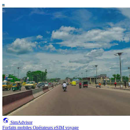
SimAdvisor
Forfaits mobiles
Opérateurs
eSIM voyage