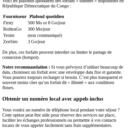
Voici les plafonds quotidiens des forfaits « illimités » disponibles
en
République Démocratique du Congo
:
Fournisseur
Plafond quotidien
Firsty
500 Mo or 8 Go
/jour
RedteaGo
300 Mo
/jour
Yesim
(non communiqué)
ZenSim
3 Go
/jour
De plus, ces forfaits peuvent interdire ou limiter le partage de
connexion (hotspot).
Notre recommandation :
Si vous prévoyez d’utiliser beaucoup de
data, choisissez un forfait avec une enveloppe data fixe et garantie.
Vous pourrez toujours recharger si besoin. C’est plus transparent et
souvent moins cher qu’un forfait dit « illimité » aux conditions
floues.
Obtenir un numéro local avec appels inclus
Vous voulez un numéro de téléphone local pendant votre séjour ?
Cette option peut être utile pour réserver des services sur place,
faciliter les échanges professionnels ou permettre à vos contacts
locaux de vous appeler facilement sans frais supplémentaires.