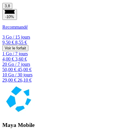
3,8
-10%
Recommandé
3 Go
/
15 jours
9,50 €
8,55 €
Voir le forfait
1 Go
/
7 jours
4,00 €
3,60 €
20 Go
/
7 jours
50,00 €
45,00 €
10 Go
/
30 jours
29,00 €
26,10 €
Maya Mobile