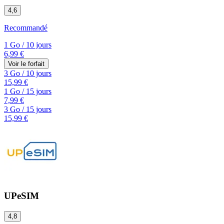
4,6
Recommandé
1 Go
/
10 jours
6,99 €
Voir le forfait
3 Go
/
10 jours
15,99 €
1 Go
/
15 jours
7,99 €
3 Go
/
15 jours
15,99 €
UPeSIM
4,8