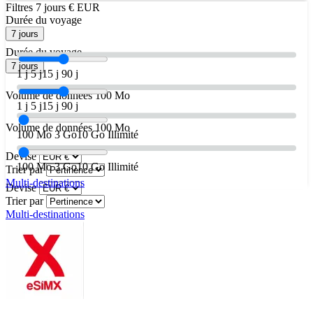
Filtres
7 jours
€ EUR
Durée du voyage
7 jours
Durée du voyage
7 jours
1 j
5 j
15 j
90 j
Volume de données
100 Mo
1 j
5 j
15 j
90 j
Volume de données
100 Mo
100 Mo
3 Go
10 Go
Illimité
Devise
100 Mo
3 Go
10 Go
Illimité
Trier par
Multi-destinations
Devise
Trier par
Multi-destinations