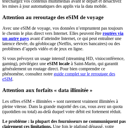
téléchargez vos contenus multimédias avant le départ et désactivez
les mises à jour automatiques des applis via la data mobile.
Attention au reroutage des eSIM de voyage
Avec une eSIM de voyage, vos données n’empruntent pas toujours
le chemin le plus direct vers Internet. Elles peuvent être
routées via
un autre pays
avant d’atteindre Internet, ce qui peut entraîner une
latence élevée, du géoblocage (Netflix, services bancaires) ou des
problèmes d’appels vidéo et de jeux en ligne.
Si vous prévoyez un usage intensif (streaming HD, visioconférence,
gaming), privilégiez une
eSIM locale
à Saint-Marin
, qui garantit
généralement un routage direct. Pour bien comprendre ce
phénomène, consultez notre
guide complet sur le reroutage des
eSIM
.
Attention aux forfaits « data illimitée »
Les offres eSIM « illimitées » sont rarement vraiment illimitées à
pleine vitesse. Dans la grande majorité des cas, vous avez un quota
(quotidien ou total) au-delà duquel votre débit est fortement réduit.
Le problème : la plupart des fournisseurs ne communiquent pas
clairement ces limitations.
Une fois le plafond dépassé, votre