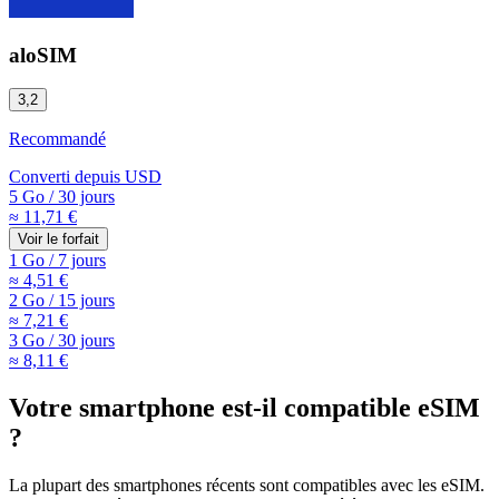
aloSIM
3,2
Recommandé
Converti depuis
USD
5 Go
/
30 jours
≈ 11,71 €
Voir le forfait
1 Go
/
7 jours
≈ 4,51 €
2 Go
/
15 jours
≈ 7,21 €
3 Go
/
30 jours
≈ 8,11 €
Votre smartphone est-il compatible eSIM
?
La plupart des smartphones récents sont compatibles avec les eSIM.