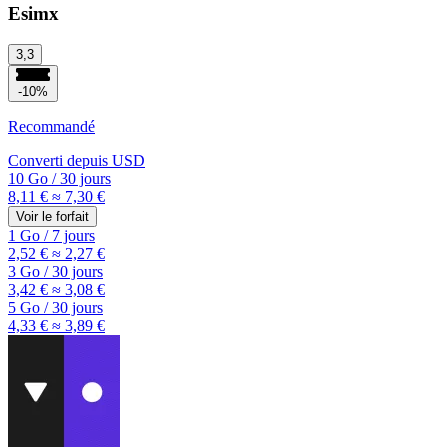
Esimx
3,3
-10%
Recommandé
Converti depuis
USD
10 Go
/
30 jours
8,11 €
≈ 7,30 €
Voir le forfait
1 Go
/
7 jours
2,52 €
≈ 2,27 €
3 Go
/
30 jours
3,42 €
≈ 3,08 €
5 Go
/
30 jours
4,33 €
≈ 3,89 €