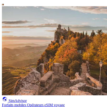
SimAdvisor
Forfaits mobiles
Opérateurs
eSIM voyage