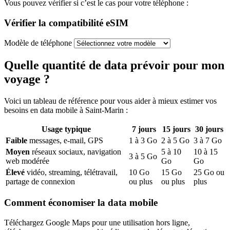
Vous pouvez vérifier si c’est le cas pour votre téléphone :
Vérifier la compatibilité eSIM
Modèle de téléphone
Quelle quantité de data prévoir pour mon
voyage ?
Voici un tableau de référence pour vous aider à mieux estimer vos
besoins en data mobile
à Saint-Marin
:
Usage typique
7
jours
15
jours
30
jours
Faible
messages, e-mail, GPS
1
à
3
Go
2
à
5
Go
3
à
7
Go
Moyen
réseaux sociaux, navigation
5
à
10
10
à
15
3
à
5
Go
web modérée
Go
Go
Élevé
vidéo, streaming, télétravail,
10
Go
15
Go
25
Go ou
partage de connexion
ou plus
ou plus
plus
Comment économiser la data mobile
Téléchargez Google Maps pour une utilisation hors ligne,