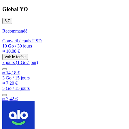
Global YO
3,7
Recommandé
Converti depuis
USD
10 Go
/
30 jours
≈ 10,08 €
Voir le forfait
7 jours
(
1 Go
/
jour)
≈ 14,18 €
3 Go
/
15 jours
≈ 7,20 €
5 Go
/
15 jours
≈ 7,42 €