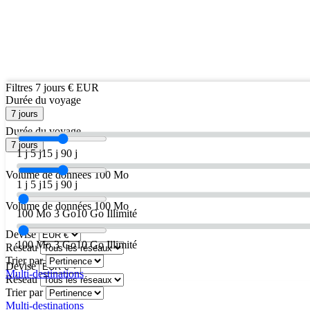
Filtres
7 jours
€ EUR
Durée du voyage
7 jours
Durée du voyage
7 jours
1 j
5 j
15 j
90 j
Volume de données
100 Mo
1 j
5 j
15 j
90 j
Volume de données
100 Mo
100 Mo
3 Go
10 Go
Illimité
Devise
100 Mo
3 Go
10 Go
Illimité
Réseau
Trier par
Devise
Multi-destinations
Réseau
Trier par
Multi-destinations