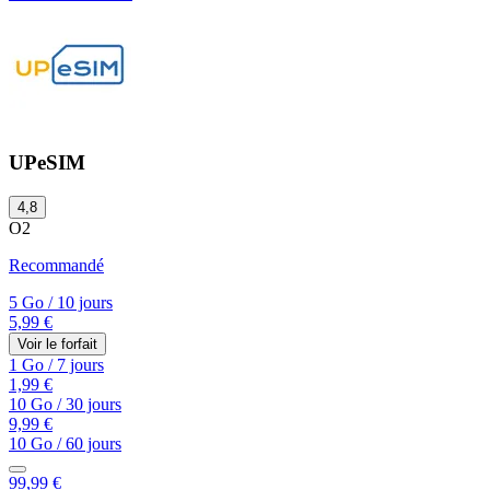
UPeSIM
4,8
O2
Recommandé
5 Go
/
10 jours
5,99 €
Voir le forfait
1 Go
/
7 jours
1,99 €
10 Go
/
30 jours
9,99 €
10 Go
/
60 jours
99,99 €