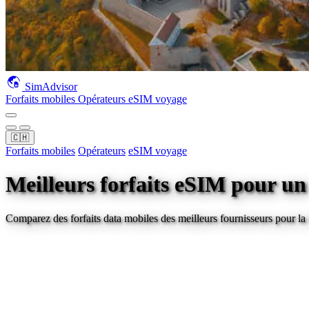
SimAdvisor
Forfaits mobiles
Opérateurs
eSIM voyage
🇨🇭
Forfaits mobiles
Opérateurs
eSIM voyage
Meilleurs forfaits eSIM pour u
Comparez des forfaits data mobiles des meilleurs fournisseurs pour
la