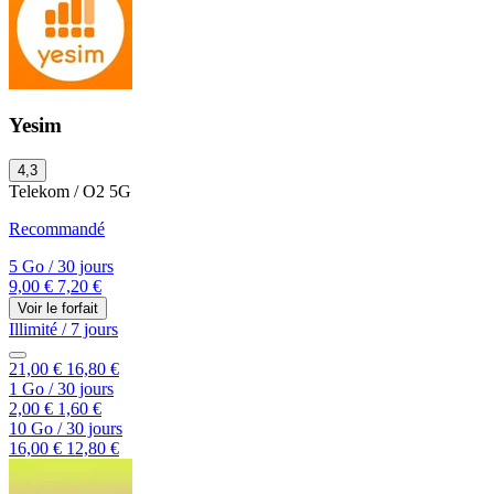
Yesim
4,3
Telekom / O2
5G
Recommandé
5 Go
/
30 jours
9,00 €
7,20 €
Voir le forfait
Illimité
/
7 jours
21,00 €
16,80 €
1 Go
/
30 jours
2,00 €
1,60 €
10 Go
/
30 jours
16,00 €
12,80 €