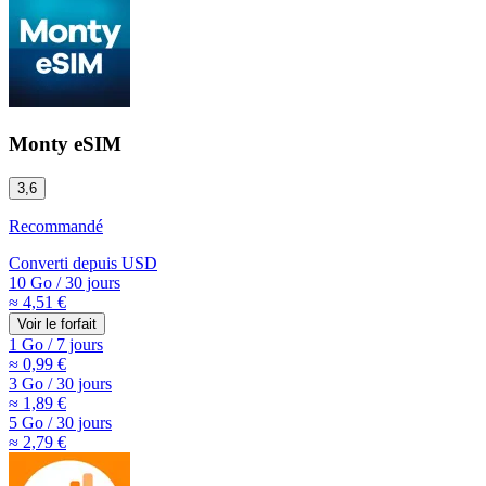
Monty eSIM
3,6
Recommandé
Converti depuis
USD
10 Go
/
30 jours
≈ 4,51 €
Voir le forfait
1 Go
/
7 jours
≈ 0,99 €
3 Go
/
30 jours
≈ 1,89 €
5 Go
/
30 jours
≈ 2,79 €