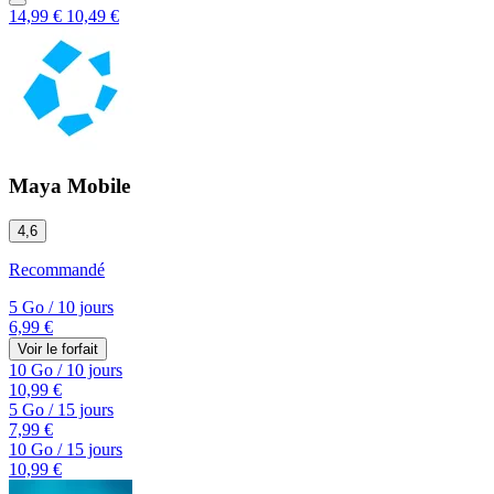
14,99 €
10,49 €
Maya Mobile
4,6
Recommandé
5 Go
/
10 jours
6,99 €
Voir le forfait
10 Go
/
10 jours
10,99 €
5 Go
/
15 jours
7,99 €
10 Go
/
15 jours
10,99 €