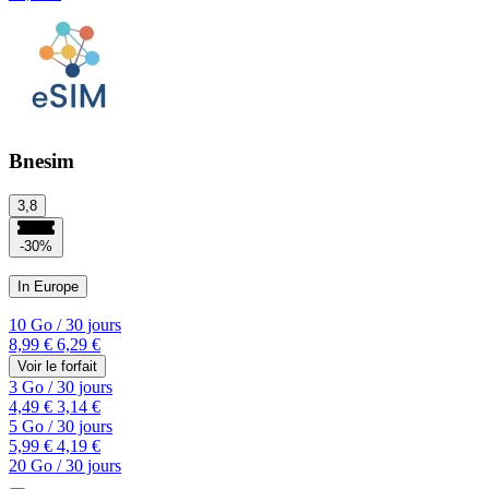
Bnesim
3,8
-30%
In Europe
10 Go
/
30 jours
8,99 €
6,29 €
Voir le forfait
3 Go
/
30 jours
4,49 €
3,14 €
5 Go
/
30 jours
5,99 €
4,19 €
20 Go
/
30 jours