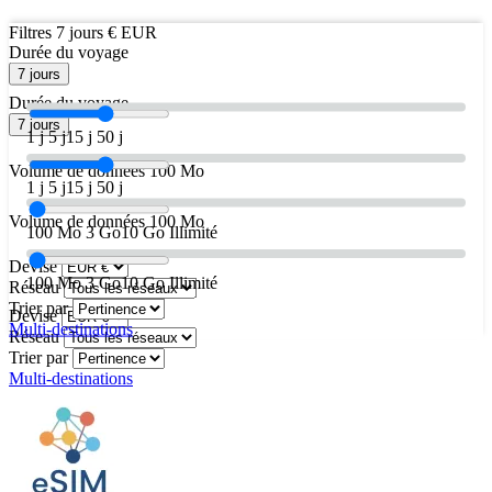
Filtres
7 jours
€ EUR
Durée du voyage
7 jours
Durée du voyage
7 jours
1 j
5 j
15 j
50 j
Volume de données
100 Mo
1 j
5 j
15 j
50 j
Volume de données
100 Mo
100 Mo
3 Go
10 Go
Illimité
Devise
100 Mo
3 Go
10 Go
Illimité
Réseau
Trier par
Devise
Multi-destinations
Réseau
Trier par
Multi-destinations