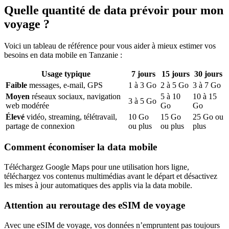
Quelle quantité de data prévoir pour mon
voyage ?
Voici un tableau de référence pour vous aider à mieux estimer vos
besoins en data mobile
en Tanzanie
:
Usage typique
7
jours
15
jours
30
jours
Faible
messages, e-mail, GPS
1
à
3
Go
2
à
5
Go
3
à
7
Go
Moyen
réseaux sociaux, navigation
5
à
10
10
à
15
3
à
5
Go
web modérée
Go
Go
Élevé
vidéo, streaming, télétravail,
10
Go
15
Go
25
Go ou
partage de connexion
ou plus
ou plus
plus
Comment économiser la data mobile
Téléchargez Google Maps pour une utilisation hors ligne,
téléchargez vos contenus multimédias avant le départ et désactivez
les mises à jour automatiques des applis via la data mobile.
Attention au reroutage des eSIM de voyage
Avec une eSIM de voyage, vos données n’empruntent pas toujours