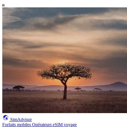
SimAdvisor
Forfaits mobiles
Opérateurs
eSIM voyage