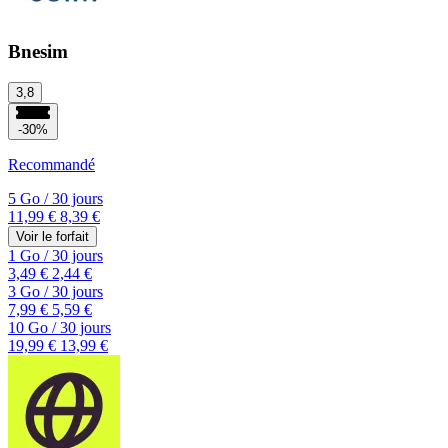
Bnesim
3,8
-30%
Recommandé
5 Go
/
30 jours
11,99 €
8,39 €
Voir le forfait
1 Go
/
30 jours
3,49 €
2,44 €
3 Go
/
30 jours
7,99 €
5,59 €
10 Go
/
30 jours
19,99 €
13,99 €