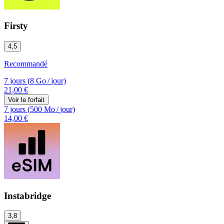
Firsty
4,5
Recommandé
7 jours
(
8 Go
/
jour)
21,00 €
Voir le forfait
7 jours
(
500 Mo
/
jour)
14,00 €
Instabridge
3,8