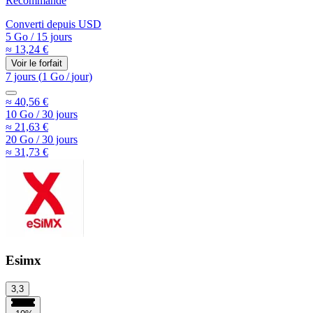
Recommandé
Converti depuis
USD
5 Go
/
15 jours
≈ 13,24 €
Voir le forfait
7 jours
(
1 Go
/
jour)
≈ 40,56 €
10 Go
/
30 jours
≈ 21,63 €
20 Go
/
30 jours
≈ 31,73 €
Esimx
3,3