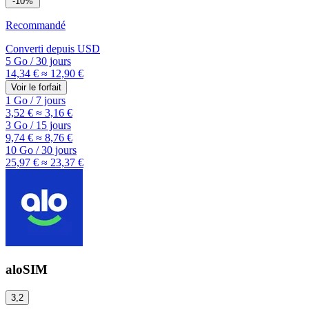
-10%
Recommandé
Converti depuis
USD
5 Go
/
30 jours
14,34 €
≈ 12,90 €
Voir le forfait
1 Go
/
7 jours
3,52 €
≈ 3,16 €
3 Go
/
15 jours
9,74 €
≈ 8,76 €
10 Go
/
30 jours
25,97 €
≈ 23,37 €
aloSIM
3,2