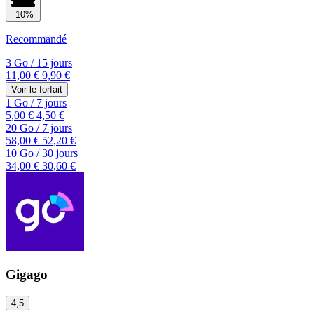
-10%
Recommandé
3 Go
/
15 jours
11,00 €
9,90 €
Voir le forfait
1 Go
/
7 jours
5,00 €
4,50 €
20 Go
/
7 jours
58,00 €
52,20 €
10 Go
/
30 jours
34,00 €
30,60 €
Gigago
4,5