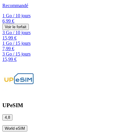
Recommandé
1 Go
/
10 jours
6,99 €
Voir le forfait
3 Go
/
10 jours
15,99 €
1 Go
/
15 jours
7,99 €
3 Go
/
15 jours
15,99 €
UPeSIM
4,8
World eSIM