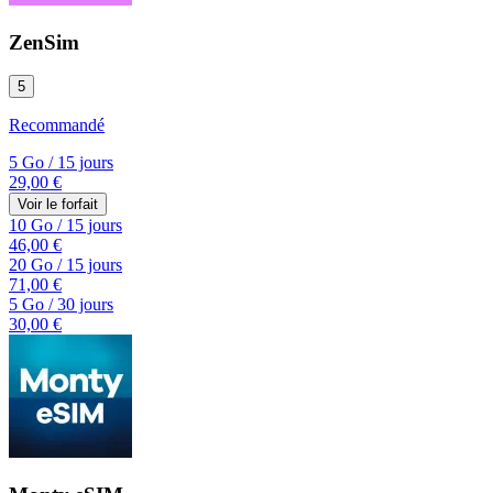
ZenSim
5
Recommandé
5 Go
/
15 jours
29,00 €
Voir le forfait
10 Go
/
15 jours
46,00 €
20 Go
/
15 jours
71,00 €
5 Go
/
30 jours
30,00 €