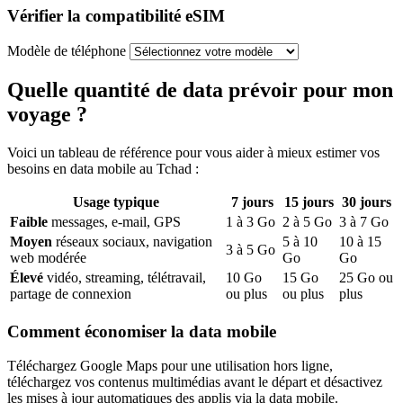
Vérifier la compatibilité eSIM
Modèle de téléphone
Quelle quantité de data prévoir pour mon
voyage ?
Voici un tableau de référence pour vous aider à mieux estimer vos
besoins en data mobile
au Tchad
:
Usage typique
7
jours
15
jours
30
jours
Faible
messages, e-mail, GPS
1
à
3
Go
2
à
5
Go
3
à
7
Go
Moyen
réseaux sociaux, navigation
5
à
10
10
à
15
3
à
5
Go
web modérée
Go
Go
Élevé
vidéo, streaming, télétravail,
10
Go
15
Go
25
Go ou
partage de connexion
ou plus
ou plus
plus
Comment économiser la data mobile
Téléchargez Google Maps pour une utilisation hors ligne,
téléchargez vos contenus multimédias avant le départ et désactivez
les mises à jour automatiques des applis via la data mobile.