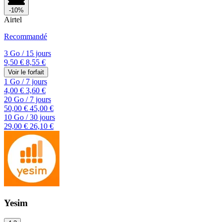
-10%
Airtel
Recommandé
3 Go
/
15 jours
9,50 €
8,55 €
Voir le forfait
1 Go
/
7 jours
4,00 €
3,60 €
20 Go
/
7 jours
50,00 €
45,00 €
10 Go
/
30 jours
29,00 €
26,10 €
Yesim