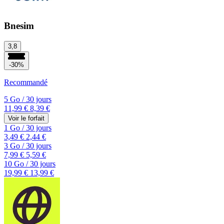
Bnesim
3,8
-30%
Recommandé
5 Go
/
30 jours
11,99 €
8,39 €
Voir le forfait
1 Go
/
30 jours
3,49 €
2,44 €
3 Go
/
30 jours
7,99 €
5,59 €
10 Go
/
30 jours
19,99 €
13,99 €