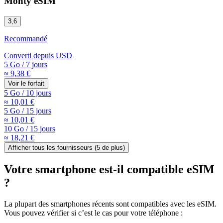
Monty eSIM
3,6
Recommandé
Converti depuis
USD
5 Go
/
7 jours
≈ 9,38 €
Voir le forfait
5 Go
/
10 jours
≈ 10,01 €
5 Go
/
15 jours
≈ 10,01 €
10 Go
/
15 jours
≈ 18,21 €
Afficher tous les fournisseurs (
5
de plus)
Votre smartphone est-il compatible eSIM
?
La plupart des smartphones récents sont compatibles avec les eSIM.
Vous pouvez vérifier si c’est le cas pour votre téléphone :