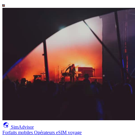
SimAdvisor
Forfaits mobiles
Opérateurs
eSIM voyage