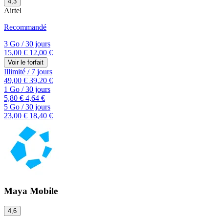
4,3
Airtel
Recommandé
3 Go
/
30 jours
15,00 €
12,00 €
Voir le forfait
Illimité
/
7 jours
49,00 €
39,20 €
1 Go
/
30 jours
5,80 €
4,64 €
5 Go
/
30 jours
23,00 €
18,40 €
Maya Mobile
4,6