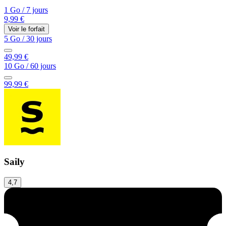
1 Go
/
7 jours
9,99 €
Voir le forfait
5 Go
/
30 jours
49,99 €
10 Go
/
60 jours
99,99 €
Saily
4,7