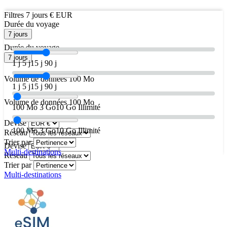
Filtres
7 jours
€ EUR
Durée du voyage
7 jours
Durée du voyage
7 jours
1 j
5 j
15 j
90 j
Volume de données
100 Mo
1 j
5 j
15 j
90 j
Volume de données
100 Mo
100 Mo
3 Go
10 Go
Illimité
Devise
100 Mo
3 Go
10 Go
Illimité
Réseau
Trier par
Devise
Multi-destinations
Réseau
Trier par
Multi-destinations