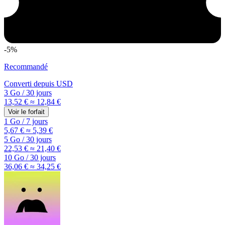
-5%
Recommandé
Converti depuis
USD
3 Go
/
30 jours
13,52 €
≈ 12,84 €
Voir le forfait
1 Go
/
7 jours
5,67 €
≈ 5,39 €
5 Go
/
30 jours
22,53 €
≈ 21,40 €
10 Go
/
30 jours
36,06 €
≈ 34,25 €