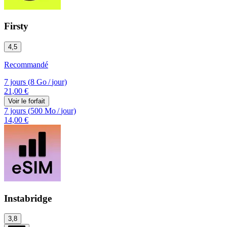
Firsty
4,5
Recommandé
7 jours
(
8 Go
/
jour)
21,00 €
Voir le forfait
7 jours
(
500 Mo
/
jour)
14,00 €
Instabridge
3,8