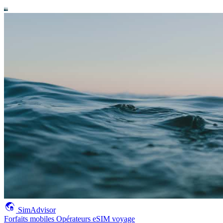
SimAdvisor
Forfaits mobiles
Opérateurs
eSIM voyage